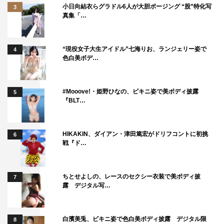
小日向結衣らグラドル6人が大胆ポージング “股”特化写
3
真集「…
“現役女子大生アイドル”七海りお、ランジェリー姿で
4
色白美ボデ…
#Mooove!・姫野ひなの、ビキニ姿で美ボディ披露
5
『BLT…
HIKAKIN、ダイアン・津田篤宏がドリフコントに初挑
6
戦『ド…
ちとせよしの、レースのセクシー衣装で美ボディ披
7
露 デジタル写…
白濱美兎、ビキニ姿で色白美ボディ披露 デジタル限
8