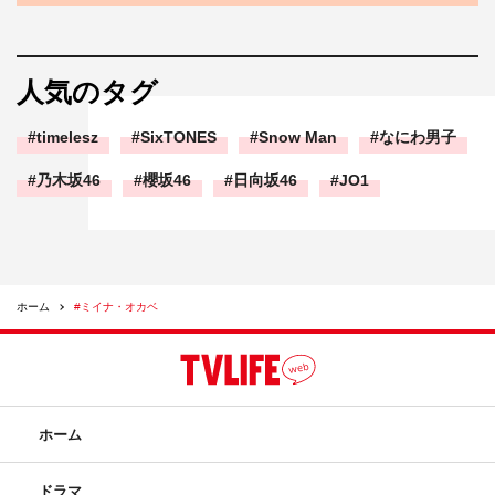
人気のタグ
timelesz
SixTONES
Snow Man
なにわ男子
乃木坂46
櫻坂46
日向坂46
JO1
ホーム
#ミイナ・オカベ
ホーム
ドラマ