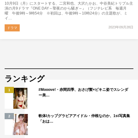
10月9日（月）にスタートする、二宮和也、大沢たかお、中谷美紀トリプル主
演の月9ドラマ『ONE DAY～聖夜のから騒ぎ～』（フジテレビ系 毎週月
曜 午後9時～9時54分 ※初回は、午後9時～10時24分）の主題歌が、ミ
イ…
2023年09月28日
ドラマ
ランキング
#Mooove!・赤間四季、おさげ髪×ビキニ姿でスレンダ
1
ー美…
軟体Iカップグラビアアイドル・仲根なのか、1st写真集
2
「おは…