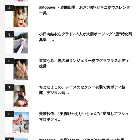
#Mooove!・赤間四季、おさげ髪×ビキニ姿でスレンダ
4
ー美…
小日向結衣らグラドル6人が大胆ポージング “股”特化写
5
真集「…
東雲うみ、黒の紐ランジェリー姿でグラマラスボディ
6
披露
ちとせよしの、レースのセクシー衣装で美ボディ披
7
露 デジタル写…
美澄衿依、“美脚戦士えりいちゃん”に変身してマシュ
8
マロボディ…