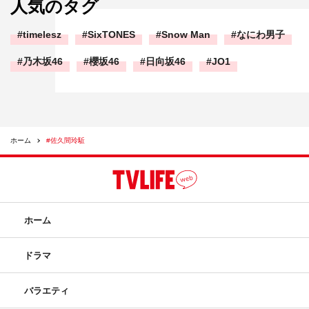
人気のタグ
timelesz
SixTONES
Snow Man
なにわ男子
乃木坂46
櫻坂46
日向坂46
JO1
ホーム
#佐久間玲駈
ホーム
ドラマ
バラエティ