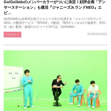
Go!Go!kidsのメンバーカラーがついに決定！好評企画「アン
サーステーション」も復活『ジャニーズJr.ランドNEO』エ
ピ…
Go!Go!kidsら次世代を担うジャニーズJr.が出演する『ジャニーズJr.ランド
NEO』が配信サービス「SPOOX」で配信、TBSチャンネル1で放送中。9月1
日（金）配信・放送のエピソード10では、Go!Go!kid…
2023年08月18日
バラエティ