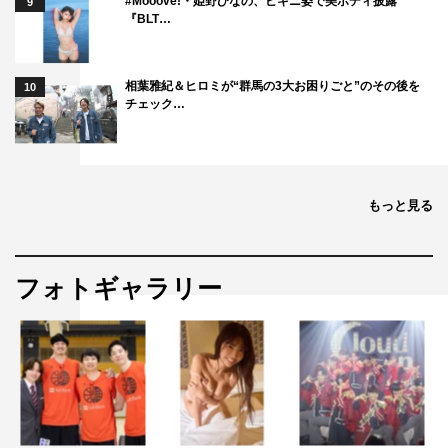
#Mooove!・姫野ひなの、ビキニ姿で美ボディ披露
9
『BLT…
相葉雅紀＆ヒロミが“群馬の3大お困りごと”のその後を
10
チェック…
もっと見る
フォトギャラリー