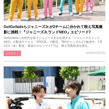
Go!Go!kidsらジャニーズJr.が2チームに分かれて映え写真撮
影に挑戦！『ジャニーズJr.ランドNEO』エピソード7
Go!Go!kidsら次世代を担うジャニーズJr.が出演する『ジャニーズJr.ランド
NEO』が配信サービス「SPOOX」で配信、TBSチャンネル1で放送中。7月
21日（金）配信・放送のエピソード7では、映え写真対決を送る…
2023年07月07日
バラエティ