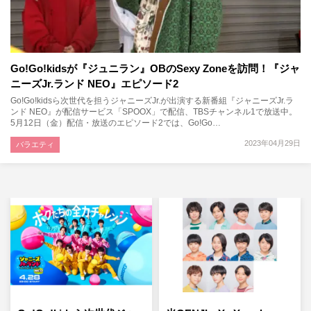
Go!Go!kidsが『ジュニラン』OBのSexy Zoneを訪問！『ジャ
ニーズJr.ランド NEO』エピソード2
Go!Go!kidsら次世代を担うジャニーズJr.が出演する新番組『ジャニーズJr.ラ
ンド NEO』が配信サービス「SPOOX」で配信、TBSチャンネル1で放送中。
5月12日（金）配信・放送のエピソード2では、Go!Go…
2023年04月29日
バラエティ