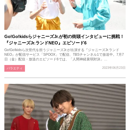
Go!Go!kidsらジャニーズJr.が初の街頭インタビューに挑戦！
『ジャニーズJr.ランドNEO』エピソード6
Go!Go!kidsら次世代を担うジャニーズJr.が出演する『ジャニーズJr.ランド
NEO』が配信サービス「SPOOX」で配信、TBSチャンネル1で放送中。7月7
日（金）配信・放送のエピソード6では、「人間神経衰弱対決」…
2023年06月23日
バラエティ