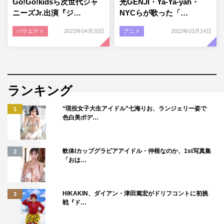
Go!Go!kidsら次世代ジャ
光GENJI・Ya-Ya-yah・
ニーズJr.出演『ジ…
NYCらが歌った「…
バラエティ
2023年04月20日
アニメ
2022年03月14日
ランキング
“現役女子大生アイドル”七海りお、ランジェリー姿で
1
色白美ボデ…
軟体Iカップグラビアアイドル・仲根なのか、1st写真集
2
「おは…
HIKAKIN、ダイアン・津田篤宏がドリフコントに初挑
3
戦『ド…