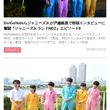
Go!Go!kidsらジャニーズJr.が戸越銀座で街頭インタビューに
奮闘『ジャニーズJr.ランドNEO』エピソード8
Go!Go!kidsら次世代を担うジャニーズJr.が出演する『ジャニーズJr.ランド
NEO』が配信サービス「SPOOX」で配信、TBSチャンネル1で放送中。8月4
日（金）配信・放送のエピソード8では、街頭インタビュー対決…
2023年07月21日
バラエティ