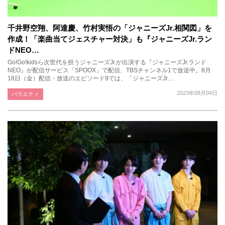
千井野空翔、阿達慶、竹村実悟の「ジャニーズJr.相関図」を
作成！「楽曲当てジェスチャー対決」も『ジャニーズJr.ラン
ドNEO…
Go!Go!kidsら次世代を担うジャニーズJr.が出演する『ジャニーズJr.ランド
NEO』が配信サービス「SPOOX」で配信、TBSチャンネル1で放送中。8月
18日（金）配信・放送のエピソード9では、「ジャニーズJr.…
2023年08月04日
バラエティ