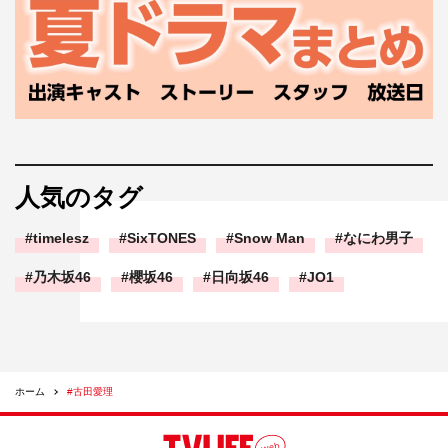
人気のタグ
timelesz
SixTONES
Snow Man
なにわ男子
乃木坂46
櫻坂46
日向坂46
JO1
ホーム
#古田愛理