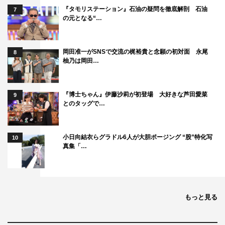
『タモリステーション』石油の疑問を徹底解剖 石油
7
の元となる“…
岡田准一がSNSで交流の梶裕貴と念願の初対面 永尾
8
柚乃は岡田…
『博士ちゃん』伊藤沙莉が初登場 大好きな芦田愛菜
9
とのタッグで…
小日向結衣らグラドル6人が大胆ポージング “股”特化写
10
真集「…
もっと見る