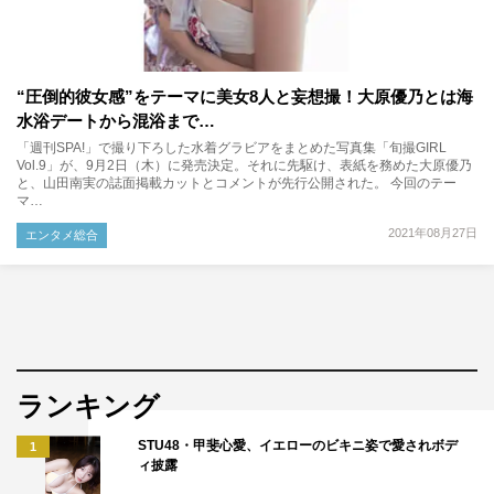
“圧倒的彼女感”をテーマに美女8人と妄想撮！大原優乃とは海
水浴デートから混浴まで…
「週刊SPA!」で撮り下ろした水着グラビアをまとめた写真集「旬撮GIRL
Vol.9」が、9月2日（木）に発売決定。それに先駆け、表紙を務めた大原優乃
と、山田南実の誌面掲載カットとコメントが先行公開された。 今回のテー
マ…
2021年08月27日
エンタメ総合
ランキング
STU48・甲斐心愛、イエローのビキニ姿で愛されボデ
1
ィ披露