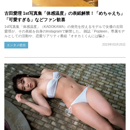
古田愛理 1st写真集「体感温度」の表紙解禁！「めちゃえち」
「可愛すぎる」などファン歓喜
1st写真集「体感温度」（KADOKAWA）の発売を控えるモデルで女優の古田
愛理が、その表紙を自身のInstagramで解禁した。 雑誌「Popteen」専属モデ
ルとしての活動や、恋愛リアリティ番組『オオカミくんには騙さ…
2023年03月25日
エンタメ総合