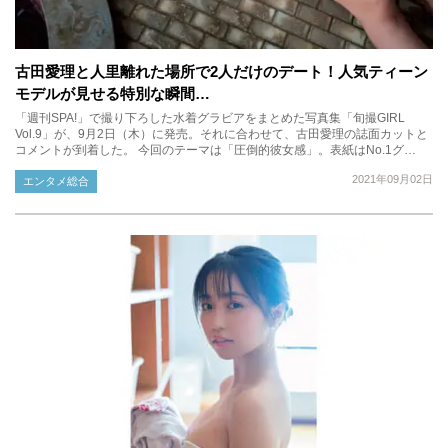
古田愛理と人里離れた場所で2人だけのデート！人気ティーン
モデルが見せる特別な瞬間…
「週刊SPA!」で撮り下ろした水着グラビアをまとめた写真集「旬撮GIRL
Vol.9」が、9月2日（木）に発売。それに合わせて、古田愛理の誌面カットと
コメントが到着した。 今回のテーマは「圧倒的彼女感」。表紙はNo.1グ…
2021年09月02日
エンタメ総合