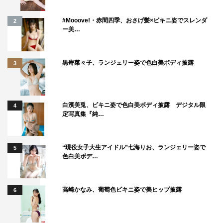
#Mooove!・赤間四季、おさげ髪×ビキニ姿でスレンダ
2
ー美…
黒嵜菜々子、ランジェリー姿で色白美ボディ披露
3
白濱美兎、ビキニ姿で色白美ボディ披露 デジタル限
4
定写真集『純…
“現役女子大生アイドル”七海りお、ランジェリー姿で
5
色白美ボデ…
高崎かなみ、葡萄色ビキニ姿で美ヒップ披露
6