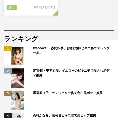
音楽
2021年09月17日
ランキング
#Mooove!・赤間四季、おさげ髪×ビキニ姿でスレンダ
1
ー美…
STU48・甲斐心愛、イエローのビキニ姿で愛されボデ
2
ィ披露
黒嵜菜々子、ランジェリー姿で色白美ボディ披露
3
高崎かなみ、葡萄色ビキニ姿で美ヒップ披露
4