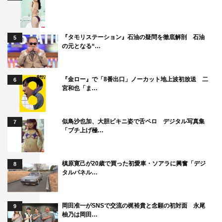
『タモリステーション』石油の疑問を徹底解剖 石油
5
の元となる“…
『金ロー』で「8番出口」ノーカット地上波初放送 二
6
宮和也「ま…
似鳥沙也加、大胆ビキニ姿で舌ペロ デジタル写真集
7
「ブチ上げ極…
槙原寛己が20歳で買った初愛車・ソアラに興奮「デジ
8
タルパネル…
岡田准一がSNSで交流の梶裕貴と念願の初対面 永尾
9
柚乃は岡田…