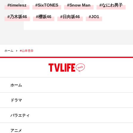
timelesz
SixTONES
Snow Man
なにわ男子
乃木坂46
櫻坂46
日向坂46
JO1
ホーム
#山本杏奈
ホーム
ドラマ
バラエティ
アニメ