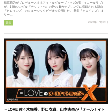
指原莉乃がプロデュースするアイドルグループ・＝LOVE（イコールラブ）
が、14thシングル『ナツマトぺ』のType Bカップリングに収録される新曲
「ヒロインズ」のミュージックビデオを公開した。 新曲「ヒロインズ」は、
リー…
2023年07月09日
音楽
＝LOVE 佐々木舞香、野口衣織、山本杏奈が『オールナイト