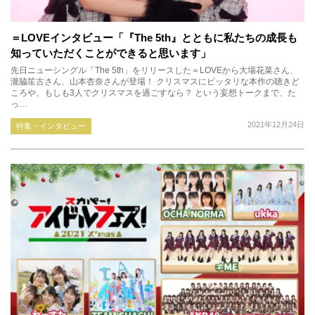
＝LOVEインタビュー「『The 5th』とともに私たちの成長も
知っていただくことができると思います」
先日ニューシングル「The 5th」をリリースした＝LOVEから大場花菜さん、
瀧脇笙古さん、山本杏奈さんが登場！ クリスマスにピッタリな本作の聴きど
ころや、もしも3人でクリスマスを過ごすなら？ という妄想トークまで、た
っ…
2021年12月24日
特集・インタビュー