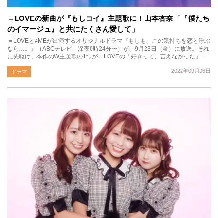
＝LOVEの新曲が『もしコイ』主題歌に！山本杏奈「『僕たち
のイマージュ』と共にたくさん愛して」
＝LOVEと≠MEが出演するオリジナルドラマ『もしも、この気持ちを恋と呼ぶ
なら…。』（ABCテレビ 深夜0時24分〜）が、9月23日（金）に放送。それ
に先駆け、本作のW主題歌の1つが＝LOVEの「好きって、言えなかった」…
2022年09月06日
ドラマ