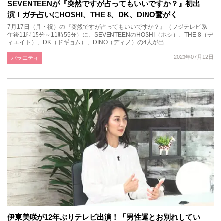
SEVENTEENが『突然ですが占ってもいいですか？』初出
演！ガチ占いにHOSHI、THE 8、DK、DINO驚がく
7月17日（月・祝）の『突然ですが占ってもいいですか？』（フジテレビ系
午後11時15分～11時55分）に、SEVENTEENのHOSHI（ホシ）、THE 8（デ
ィエイト）、DK（ドギョム）、DINO（ディノ）の4人が出…
2023年07月12日
バラエティ
伊東美咲が12年ぶりテレビ出演！「男性運とお別れしてい