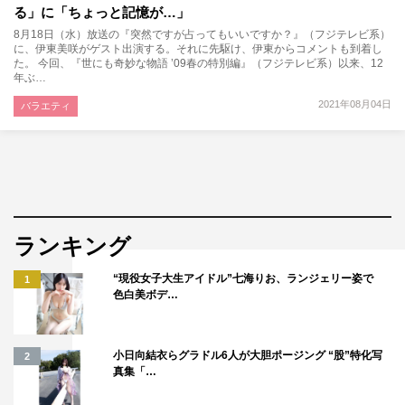
る」に「ちょっと記憶が…」
8月18日（水）放送の『突然ですが占ってもいいですか？』（フジテレビ系）
に、伊東美咲がゲスト出演する。それに先駆け、伊東からコメントも到着し
た。 今回、『世にも奇妙な物語 ’09春の特別編』（フジテレビ系）以来、12
年ぶ…
2021年08月04日
バラエティ
ランキング
“現役女子大生アイドル”七海りお、ランジェリー姿で
1
色白美ボデ…
小日向結衣らグラドル6人が大胆ポージング “股”特化写
2
真集「…