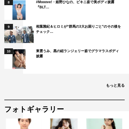
#Mooove!・姫野ひなの、ビキニ姿で美ボディ披露
8
『BLT…
相葉雅紀＆ヒロミが“群馬の3大お困りごと”のその後を
9
チェック…
東雲うみ、黒の紐ランジェリー姿でグラマラスボディ
10
披露
もっと見る
フォトギャラリー