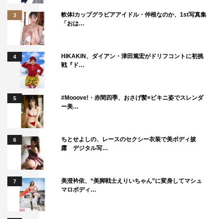
軟体Iカップグラビアアイドル・仲根なのか、1st写真集
3
「おは…
HIKAKIN、ダイアン・津田篤宏がドリフコントに初挑
4
戦『ド…
#Mooove!・赤間四季、おさげ髪×ビキニ姿でスレンダ
5
ー美…
ちとせよしの、レースのセクシー衣装で美ボディ披
6
露 デジタル写…
美澄衿依、“美脚戦士えりいちゃん”に変身してマシュ
7
マロボディ…