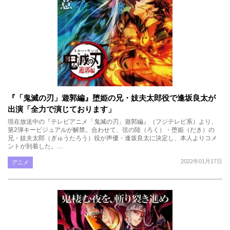
『「鬼滅の刃」遊郭編』堕姫の兄・妓夫太郎役で逢坂良太が
出演「全力で演じております」
現在放送中の『テレビアニメ「鬼滅の刃」遊郭編』（フジテレビ系）より、
第2弾キービジュアルが解禁。合わせて、弦の陸（ろく）・堕姫（だき）の
兄・妓夫太郎（ぎゅうたろう）役が声優・逢坂良太に決定し、本人よりコメ
ントが到着した。…
2022年01月17日
アニメ