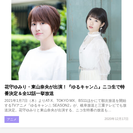
花守ゆみり・東山奈央が出演！『ゆるキャン△』ニコ生で特
番決定＆全12話一挙放送
2021年1月7日（木）よりAT-X、TOKYO MX、BS11ほかにて順次放送を開始
するTVアニメ『ゆるキャン△ SEASON2』が、岐阜放送と三重テレビでも放
送決定。花守ゆみりと東山奈央が出演する、ニコ生特番の放送も…
2020年12月17日
アニメ