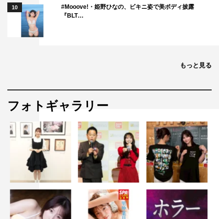
#Mooove!・姫野ひなの、ビキニ姿で美ボディ披露
10
『BLT…
もっと見る
フォトギャラリー