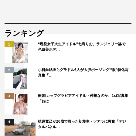
ランキング
“現役女子大生アイドル”七海りお、ランジェリー姿で
1
色白美ボデ…
小日向結衣らグラドル6人が大胆ポージング “股”特化写
2
真集「…
軟体Iカップグラビアアイドル・仲根なのか、1st写真集
3
「おは…
槙原寛己が20歳で買った初愛車・ソアラに興奮「デジ
4
タルパネル…