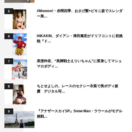
#Mooove!・赤間四季、おさげ髪×ビキニ姿でスレンダ
5
ー美…
HIKAKIN、ダイアン・津田篤宏がドリフコントに初挑
6
戦『ド…
美澄衿依、“美脚戦士えりいちゃん”に変身してマシュ
7
マロボディ…
ちとせよしの、レースのセクシー衣装で美ボディ披
8
露 デジタル写…
『アナザースカイSP』Snow Man・ラウールがモデル
9
挑戦…