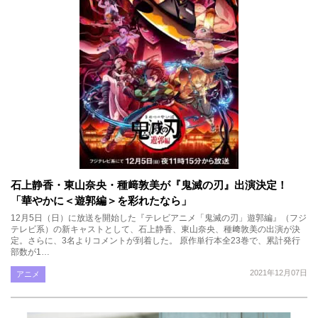
石上静香・東山奈央・種﨑敦美が『鬼滅の刃』出演決定！
「華やかに＜遊郭編＞を彩れたなら」
12月5日（日）に放送を開始した『テレビアニメ「鬼滅の刃」遊郭編』（フジ
テレビ系）の新キャストとして、石上静香、東山奈央、種﨑敦美の出演が決
定。さらに、3名よりコメントが到着した。 原作単行本全23巻で、累計発行
部数が1…
2021年12月07日
アニメ