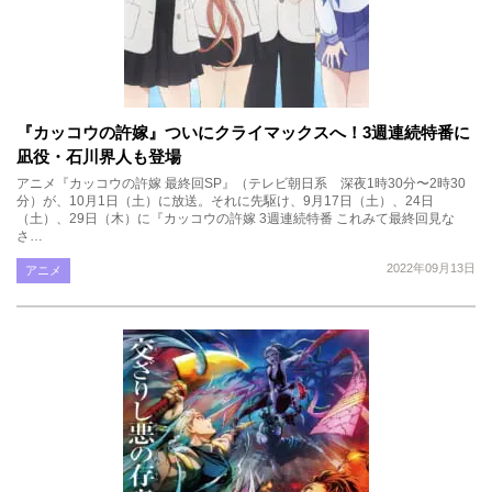
『カッコウの許嫁』ついにクライマックスへ！3週連続特番に
凪役・石川界人も登場
アニメ『カッコウの許嫁 最終回SP』（テレビ朝日系 深夜1時30分〜2時30
分）が、10月1日（土）に放送。それに先駆け、9月17日（土）、24日
（土）、29日（木）に『カッコウの許嫁 3週連続特番 これみて最終回見な
さ…
2022年09月13日
アニメ