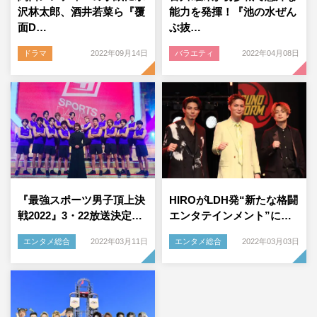
沢林太郎、酒井若菜ら『覆
能力を発揮！『池の水ぜん
面D…
ぶ抜…
ドラマ
2022年09月14日
バラエティ
2022年04月08日
『最強スポーツ男子頂上決
HIROがLDH発“新たな格闘
戦2022』3・22放送決定…
エンタテインメント”に…
エンタメ総合
2022年03月11日
エンタメ総合
2022年03月03日