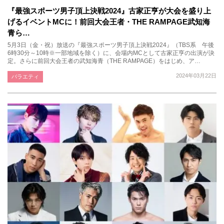
『最強スポーツ男子頂上決戦2024』古家正亨が大会を盛り上
げるイベントMCに！前回大会王者・THE RAMPAGE武知海
青ら…
5月3日（金・祝）放送の『最強スポーツ男子頂上決戦2024』（TBS系 午後
6時30分～10時※一部地域を除く）に、会場内MCとして古家正亨の出演が決
定。さらに前回大会王者の武知海青（THE RAMPAGE）をはじめ、ア…
2024年03月22日
バラエティ