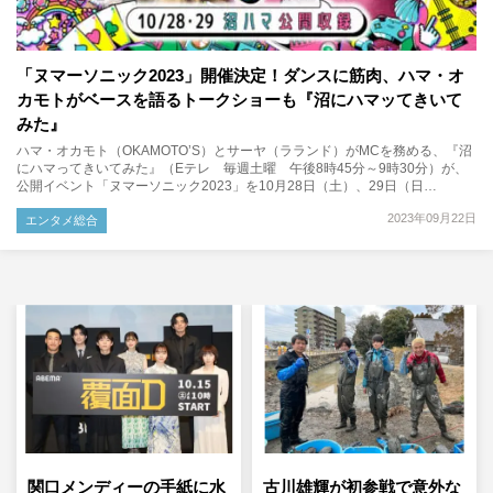
「ヌマーソニック2023」開催決定！ダンスに筋肉、ハマ・オ
カモトがベースを語るトークショーも『沼にハマッてきいて
みた』
ハマ・オカモト（OKAMOTO’S）とサーヤ（ラランド）がMCを務める、『沼
にハマってきいてみた』（Eテレ 毎週土曜 午後8時45分～9時30分）が、
公開イベント「ヌマーソニック2023」を10月28日（土）、29日（日…
2023年09月22日
エンタメ総合
関口メンディーの手紙に水
古川雄輝が初参戦で意外な