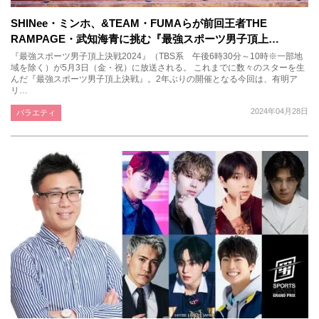
SHINee・ミンホ、&TEAM・FUMAらが前回王者THE
RAMPAGE・武知海青に挑む『最強スポーツ男子頂上…
『最強スポーツ男子頂上決戦2024』（TBS系 午後6時30分～10時※一部地
域を除く）が5月3日（金・祝）に放送される。 これまでに数々のスターを生
んだ『最強スポーツ男子頂上決戦』。2年ぶりの開催となる今回は、有明ア
リ…
2024年04月28日
バラエティ