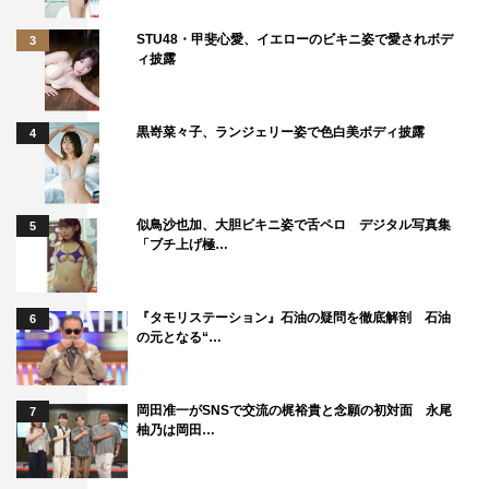
STU48・甲斐心愛、イエローのビキニ姿で愛されボデ
3
ィ披露
黒嵜菜々子、ランジェリー姿で色白美ボディ披露
4
似鳥沙也加、大胆ビキニ姿で舌ペロ デジタル写真集
5
「ブチ上げ極…
『タモリステーション』石油の疑問を徹底解剖 石油
6
の元となる“…
岡田准一がSNSで交流の梶裕貴と念願の初対面 永尾
7
柚乃は岡田…