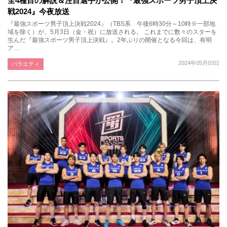
全4種目の解説＆注目選手が公開！『最強スポーツ男子頂上決
戦2024』今夜放送
『最強スポーツ男子頂上決戦2024』（TBS系 午後6時30分～10時※一部地
域を除く）が、5月3日（金・祝）に放送される。 これまでに数々のスターを
生んだ『最強スポーツ男子頂上決戦』。2年ぶりの開催となる今回は、有明
ア…
2024年05月03日
バラエティ