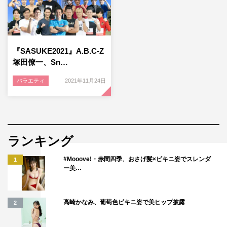
『SASUKE2021』A.B.C-Z
塚田僚一、Sn…
バラエティ
2021年11月24日
ランキング
#Mooove!・赤間四季、おさげ髪×ビキニ姿でスレンダ
1
ー美…
高崎かなみ、葡萄色ビキニ姿で美ヒップ披露
2