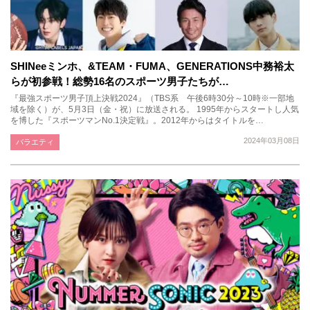
SHINeeミンホ、&TEAM・FUMA、GENERATIONS中務裕太
らが初参戦！総勢16名のスポーツ男子たちが…
『最強スポーツ男子頂上決戦2024』（TBS系 午後6時30分～10時※一部地
域を除く）が、5月3日（金・祝）に放送される。 1995年からスタートし人気
を博した『スポーツマンNo.1決定戦』。2012年からはタイトルを…
2024年03月08日
バラエティ