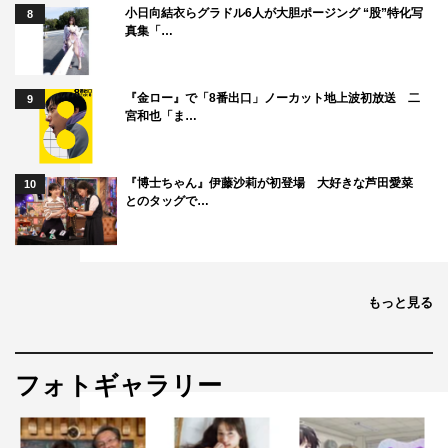
小日向結衣らグラドル6人が大胆ポージング “股”特化写
8
真集「…
『金ロー』で「8番出口」ノーカット地上波初放送 二
9
宮和也「ま…
『博士ちゃん』伊藤沙莉が初登場 大好きな芦田愛菜
10
とのタッグで…
もっと見る
フォトギャラリー