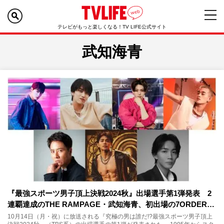
テレビがもっと楽しくなる！TV LIFE公式サイト
武知海青
『最強スポーツ男子頂上決戦2024秋』出場選手第1弾発表 2
連覇達成のTHE RAMPAGE・武知海青、初出場の7ORDER…
10月14日（月・祝）に放送される『究極の男は誰だ!?最強スポーツ男子頂上