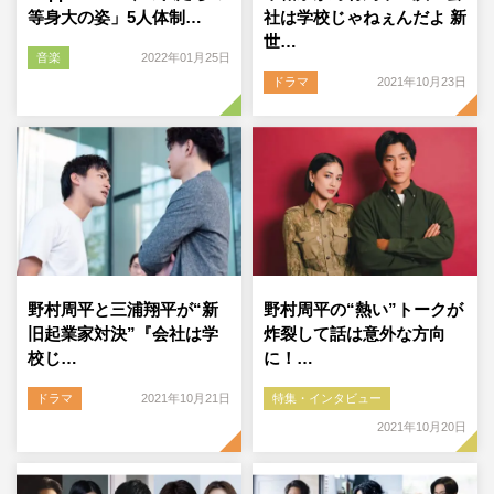
等身大の姿」5人体制…
社は学校じゃねぇんだよ 新
世…
音楽
2022年01月25日
ドラマ
2021年10月23日
野村周平と三浦翔平が“新
野村周平の“熱い”トークが
旧起業家対決”『会社は学
炸裂して話は意外な方向
校じ…
に！…
ドラマ
2021年10月21日
特集・インタビュー
2021年10月20日