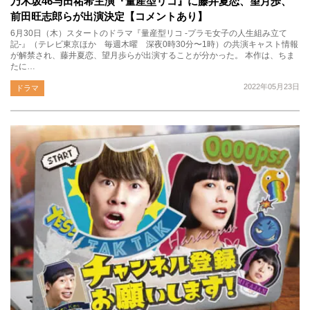
乃木坂46与田祐希主演『量産型リコ』に藤井夏恋、望月歩、
前田旺志郎らが出演決定【コメントあり】
6月30日（木）スタートのドラマ『量産型リコ -プラモ女子の人生組み立て
記-』（テレビ東京ほか 毎週木曜 深夜0時30分〜1時）の共演キャスト情報
が解禁され、藤井夏恋、望月歩らが出演することが分かった。 本作は、ちま
たに…
2022年05月23日
ドラマ