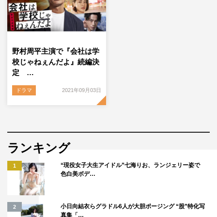
野村周平主演で『会社は学
校じゃねぇんだよ』続編決
定 …
ドラマ
2021年09月03日
ランキング
“現役女子大生アイドル”七海りお、ランジェリー姿で
1
色白美ボデ…
小日向結衣らグラドル6人が大胆ポージング “股”特化写
2
真集「…