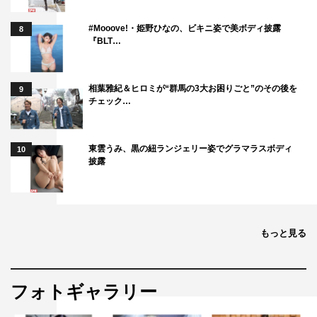
#Mooove!・姫野ひなの、ビキニ姿で美ボディ披露
8
『BLT…
相葉雅紀＆ヒロミが“群馬の3大お困りごと”のその後を
9
チェック…
東雲うみ、黒の紐ランジェリー姿でグラマラスボディ
10
披露
もっと見る
フォトギャラリー