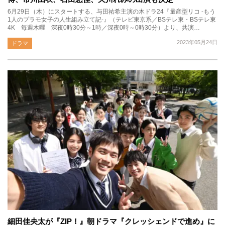
6月29日（木）にスタートする、与田祐希主演の木ドラ24『量産型リコ -もう
1人のプラモ女子の人生組み立て記-』（テレビ東京系／BSテレ東・BSテレ東
4K 毎週木曜 深夜0時30分～1時／深夜0時～0時30分）より、共演…
2023年05月24日
ドラマ
細田佳央太が『ZIP！』朝ドラマ『クレッシェンドで進め』に