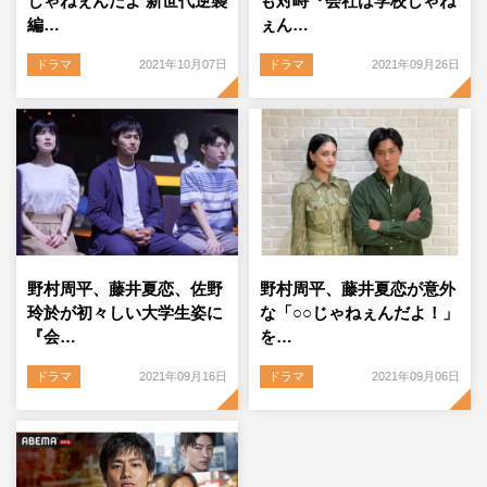
じゃねぇんだよ 新世代逆襲
も対峙『会社は学校じゃね
編…
ぇん…
ドラマ
2021年10月07日
ドラマ
2021年09月26日
野村周平、藤井夏恋、佐野
野村周平、藤井夏恋が意外
玲於が初々しい大学生姿に
な「○○じゃねぇんだよ！」
『会…
を…
ドラマ
2021年09月16日
ドラマ
2021年09月06日