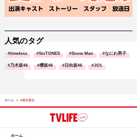
人気のタグ
timelesz
SixTONES
Snow Man
なにわ男子
乃木坂46
櫻坂46
日向坂46
JO1
ホーム
#藤井夏恋
ホーム