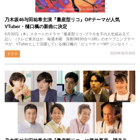
乃木坂46与田祐希主演『量産型リコ』OPテーマが人気
VTuber・樋口楓の新曲に決定
6月30日（木）スタートのドラマ『量産型リコ -プラモ女子の人生組み立て
記-』（テレビ東京ほか 毎週木曜 深夜0時30分〜1時）のオープニングテー
マが、VTuberとして活躍している樋口楓の「ビューティーMY ジンセイ！…
2022年06月20日
ドラマ