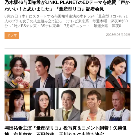
乃木坂46与田祐希がLINKL PLANETのEDテーマを絶賛「声か
わいい！と思いました」『量産型リコ』記者会見
6月29日（木）にスタートする与田祐希主演の木ドラ24『量産型リコ -もう1
人のプラモ女子の人生組み立て記-』（テレビ東京系 毎週木曜 深夜0時30
分～1時／BSテレ東・BSテレ東4K 7月4日スタート 毎週⽕曜 深夜0…
2023年06月29日
ドラマ
与田祐希主演『量産型リコ』役写真＆コメント到着！矢柴俊
博、市川由衣、石田悠佳、天川れみの出演も決定