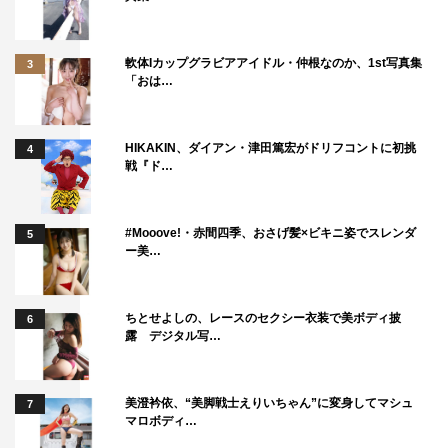
軟体Iカップグラビアアイドル・仲根なのか、1st写真集
3
「おは…
HIKAKIN、ダイアン・津田篤宏がドリフコントに初挑
4
戦『ド…
#Mooove!・赤間四季、おさげ髪×ビキニ姿でスレンダ
5
ー美…
ちとせよしの、レースのセクシー衣装で美ボディ披
6
露 デジタル写…
美澄衿依、“美脚戦士えりいちゃん”に変身してマシュ
7
マロボディ…