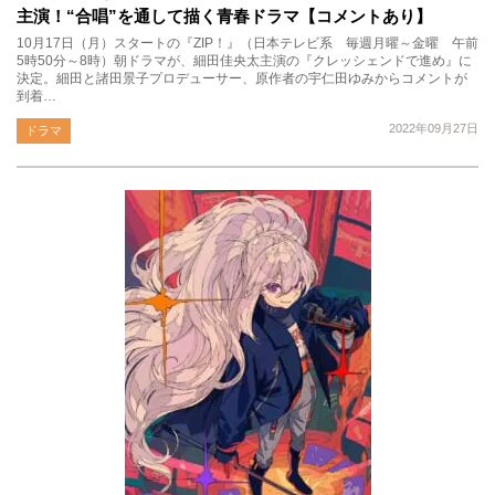
主演！“合唱”を通して描く青春ドラマ【コメントあり】
10月17日（月）スタートの『ZIP！』（日本テレビ系 毎週月曜～金曜 午前
5時50分～8時）朝ドラマが、細田佳央太主演の『クレッシェンドで進め』に
決定。細田と諸田景子プロデューサー、原作者の宇仁田ゆみからコメントが
到着…
2022年09月27日
ドラマ