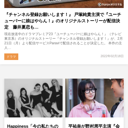
『チャンネル登録お願いします！』 戸塚純貴主演で『ユーチ
ューバーに娘はやらん！』のオリジナルストーリーが配信決
定 藤井夏恋も…
現在放送中のドラマプレミア23『ユーチューバーに娘はやらん！』（テレビ
東京系）のオリジナルストーリー『チャンネル登録お願いします！』が、2月
21日（月）より配信サービスParaviで配信されることが決定した。 本作の主
人…
2022年02月18日
ドラマ
Happiness「今の私たちの
平祐奈が野村周平主演『会