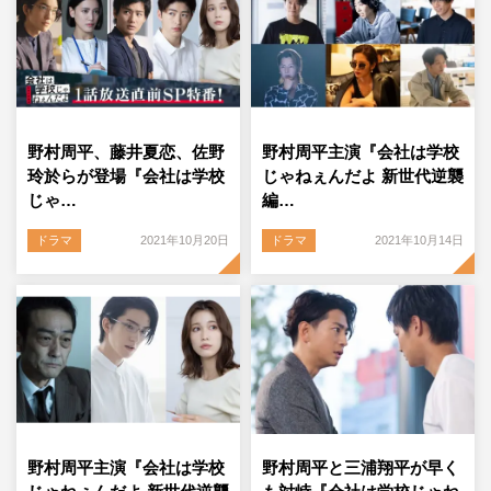
野村周平、藤井夏恋、佐野
野村周平主演『会社は学校
玲於らが登場『会社は学校
じゃねぇんだよ 新世代逆襲
じゃ…
編…
ドラマ
2021年10月20日
ドラマ
2021年10月14日
野村周平主演『会社は学校
野村周平と三浦翔平が早く