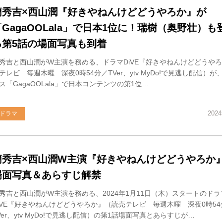
簡秀吉×西山潤『好きやねんけどどうやろか』が
「GagaOOLala」で日本1位に！瑞樹（奥野壮）も
る第5話の場面写真も到着
秀吉と西山潤がW主演を務める、ドラマDiVE『好きやねんけどどうや
テレビ 毎週木曜 深夜0時54分／TVer、ytv MyDo!で見逃し配信）
ス「GagaOOLala」で日本コンテンツの第1位…
202
ドラマ
簡秀吉×西山潤W主演『好きやねんけどどうやろか』
場面写真＆あらすじ解禁
秀吉と西山潤がW主演を務める、2024年1月11日（木）スタートのドラ
iVE『好きやねんけどどうやろか』（読売テレビ 毎週木曜 深夜0時54
Ver、ytv MyDo!で見逃し配信）の第1話場面写真とあらすじが…