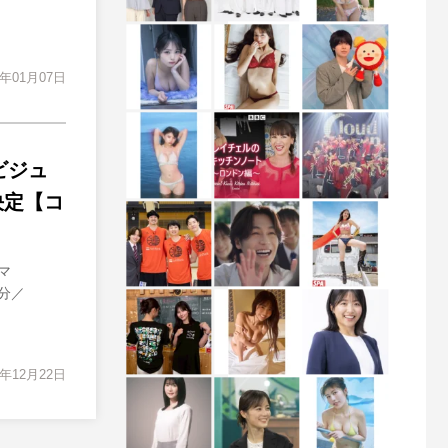
4年01月07日
ビジュ
決定【コ
マ
分／
3年12月22日