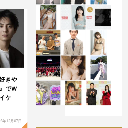
好きや
』でW
イケ
23年12月07日