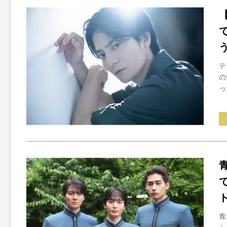
テ
の
っ
青