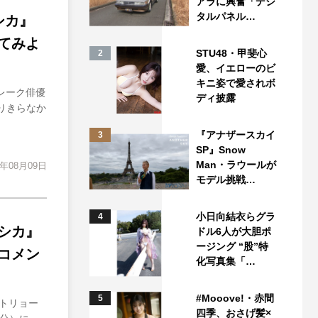
アラに興奮「デジ
タルパネル…
シカ』
てみよ
STU48・甲斐心
2
愛、イエローのビ
キニ姿で愛されボ
レーク俳優
ディ披露
りきらなか
『アナザースカイ
3
SP』Snow
Man・ラウールが
4年08月09日
モデル挑戦…
小日向結衣らグラ
4
シカ』
ドル6人が大胆ポ
ージング “股”特
コメン
化写真集「…
#Mooove!・赤間
5
トリョー
四季、おさげ髪×