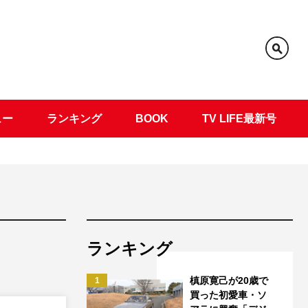
ュー
ランキング
BOOK
TV LIFE最新号
ランキング
槙原寛己が20歳で
1
買った初愛車・ソ