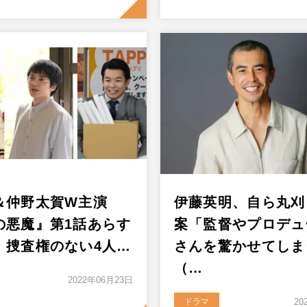
＆仲野太賀W主演
伊藤英明、自ら丸刈
の悪魔』第1話あらす
案「監督やプロデュ
 捜査権のない4人…
さんを驚かせてしま
（…
2022年06月23日
ドラマ
20