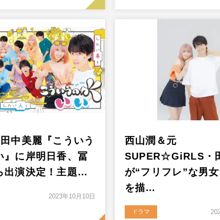
×田中美麗『こういう
西山潤＆元
い』に岸明日香、冨
SUPER☆GiRLS
ら出演決定！主題…
が“フリフレ”な男
を描…
2023年10月10日
ドラマ
20