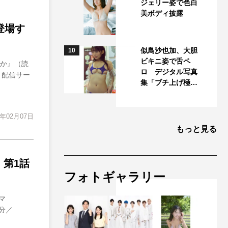
ジェリー姿で色白
美ボディ披露
登場す
似鳥沙也加、大胆
10
ビキニ姿で舌ペ
ろか』（読
ロ デジタル写真
が、配信サー
集「ブチ上げ極…
4年02月07日
もっと見る
第1話
フォトギャラリー
マ
分／