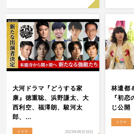
大河ドラマ『どうする家
林遣都
康』徳重聡、浜野謙太、大
『初恋
西利空、福澤朗、駿河太
じ公開
郎、…
ドラマ
ドラマ
2023年06月16日