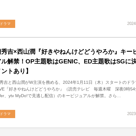
202
ドラマ
簡秀吉×西山潤『好きやねんけどどうやろか』キー
アル解禁！OP主題歌はGENIC、ED主題歌はSGに
メントあり】
秀吉と西山潤がW主演を務める、2024年1月11日（木）スタートのドラ
iVE『好きやねんけどどうやろか』（読売テレビ 毎週木曜 深夜0時54
Ver、ytv MyDo!で見逃し配信）のキービジュアルが解禁。さら…
202
ドラマ