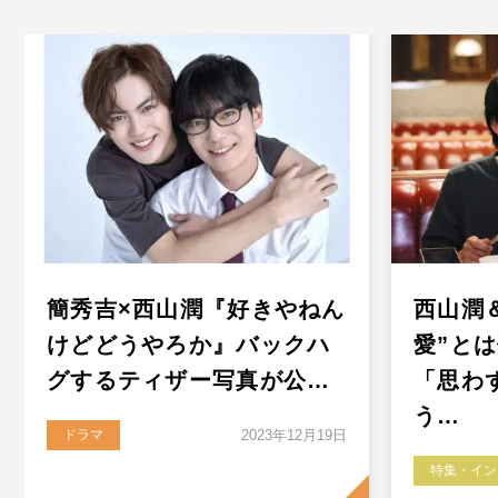
簡秀吉×西山潤『好きやねん
西山潤
けどどうやろか』バックハ
愛”と
グするティザー写真が公…
「思わ
う…
ドラマ
2023年12月19日
特集・イン