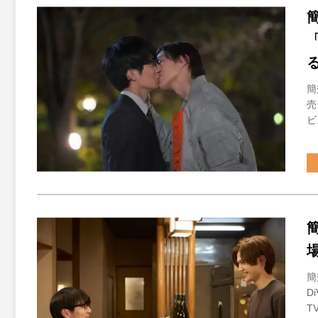
簡
売
ビ
簡
D
T