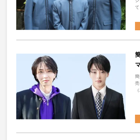
シ
て
簡
売
（