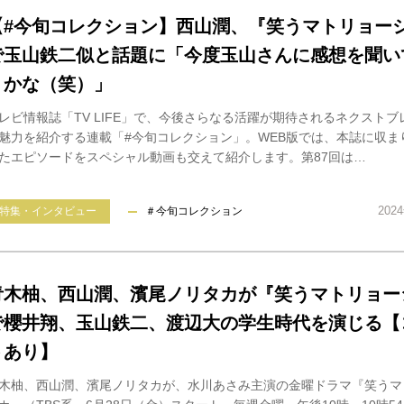
【#今旬コレクション】西山潤、『笑うマトリョー
で玉山鉄二似と話題に「今度玉山さんに感想を聞い
うかな（笑）」
レビ情報誌「TV LIFE」で、今後さらなる活躍が期待されるネクストブ
魅力を紹介する連載「#今旬コレクション」。WEB版では、本誌に収ま
たエピソードをスペシャル動画も交えて紹介します。第87回は…
202
特集・インタビュー
＃今旬コレクション
青木柚、西山潤、濱尾ノリタカが『笑うマトリョー
で櫻井翔、玉山鉄二、渡辺大の学生時代を演じる【
トあり】
木柚、西山潤、濱尾ノリタカが、水川あさみ主演の金曜ドラマ『笑うマ