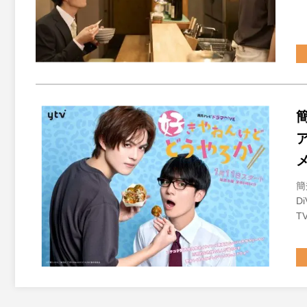
簡
D
T