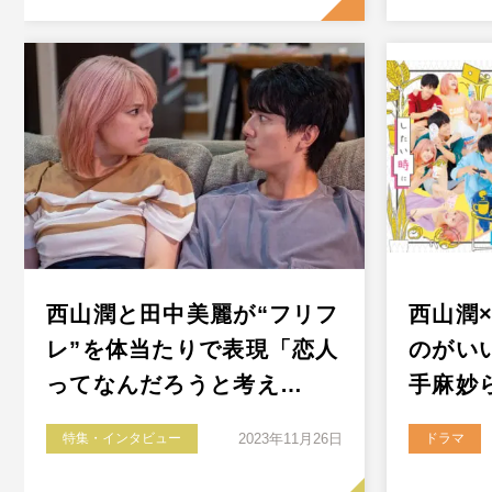
西山潤と田中美麗が“フリフ
西山潤
レ”を体当たりで表現「恋人
のがい
ってなんだろうと考え…
手麻妙
特集・インタビュー
2023年11月26日
ドラマ