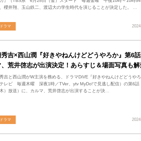
カ』（TBS系 6月28日（金）スタート 毎週金曜 午後10時～10時5
、櫻井翔、玉山鉄二、渡辺大の学生時代を演じることが決定した。 …
202
ドラマ
簡秀吉×西山潤『好きやねんけどどうやろか』第6
マ、荒井啓志が出演決定！あらすじ＆場面写真も解
秀吉と西山潤がW主演を務める、ドラマDiVE『好きやねんけどどうや
テレビ 毎週木曜 深夜1時／TVer、ytv MyDo!で見逃し配信）の第6話
木）放送）に、カルマ、荒井啓志が出演することが決…
202
ドラマ