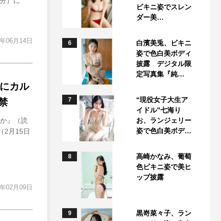
4分）に
ビキニ姿でスレン
ダー美…
4年06月14日
白濱美兎、ビキニ
6
姿で色白美ボディ
披露 デジタル限
定写真集『純…
話にカル
“現役女子大生ア
7
禁
イドル”七海り
ろか』（読
お、ランジェリー
姿で色白美ボデ…
（2月15日
高崎かなみ、葡萄
8
色ビキニ姿で美ヒ
ップ披露
4年02月09日
黒嵜菜々子、ラン
9