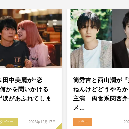
＆田中美麗が“恋
簡秀吉と西山潤が『
は何かを問いかける
ねんけどどうやろか
ず涙があふれてしま
主演 肉食系関西弁
メ…
タビュー
2023年12月17日
ドラマ
20