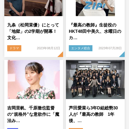
九条（松岡茉優）にとって
『最高の教師』生徒役の
「地獄」の2学期が開幕！
HKT48田中美久、水曜日の
文化…
カ…
ドラマ
2023年08月12日
エンタメ総合
2023年07月28日
吉岡里帆、千原徹也監督
芦田愛菜ら3年D組総勢30
の“規格外”な意欲作に「魔
人が『最高の教師 1年
法み…
後、…