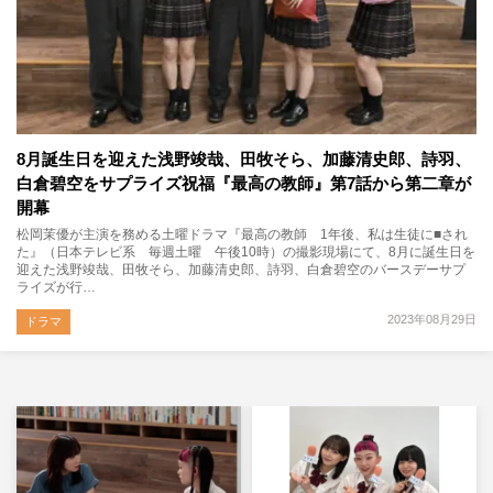
8月誕生日を迎えた浅野竣哉、田牧そら、加藤清史郎、詩羽、
白倉碧空をサプライズ祝福『最高の教師』第7話から第二章が
開幕
松岡茉優が主演を務める土曜ドラマ『最高の教師 1年後、私は生徒に■され
た』（日本テレビ系 毎週土曜 午後10時）の撮影現場にて、8月に誕生日を
迎えた浅野竣哉、田牧そら、加藤清史郎、詩羽、白倉碧空のバースデーサプ
ライズが行…
2023年08月29日
ドラマ