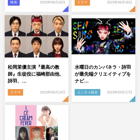
映画
2023年06月20日
ドラマ
2023年06月16日
松岡茉優主演『最高の教
水曜日のカンパネラ・詩羽
師』生徒役に福崎那由他、
が最先端クリエイティブを
詩羽、…
ナビ…
ドラマ
2023年06月14日
エンタメ総合
2023年04月17日