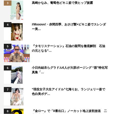
高崎かなみ、葡萄色ビキニ姿で美ヒップ披露
3
#Mooove!・赤間四季、おさげ髪×ビキニ姿でスレンダ
4
ー美…
『タモリステーション』石油の疑問を徹底解剖 石油
5
の元となる“…
小日向結衣らグラドル6人が大胆ポージング “股”特化写
6
真集「…
“現役女子大生アイドル”七海りお、ランジェリー姿で
7
色白美ボデ…
『金ロー』で「8番出口」ノーカット地上波初放送 二
8