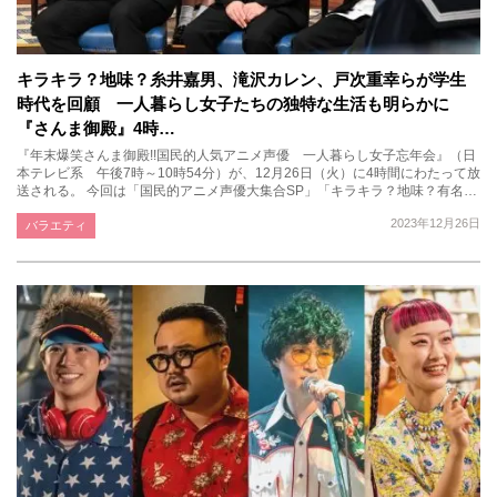
キラキラ？地味？糸井嘉男、滝沢カレン、戸次重幸らが学生
時代を回顧 一人暮らし女子たちの独特な生活も明らかに
『さんま御殿』4時…
『年末爆笑さんま御殿!!国民的人気アニメ声優 一人暮らし女子忘年会』（日
本テレビ系 午後7時～10時54分）が、12月26日（火）に4時間にわたって放
送される。 今回は「国民的アニメ声優大集合SP」「キラキラ？地味？有名…
2023年12月26日
バラエティ