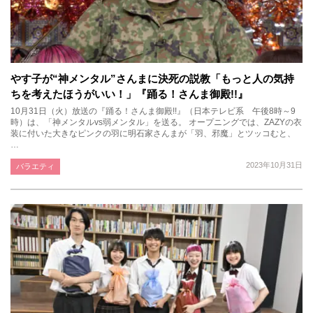
やす子が“神メンタル”さんまに決死の説教「もっと人の気持
ちを考えたほうがいい！」『踊る！さんま御殿!!』
10月31日（火）放送の『踊る！さんま御殿!!』（日本テレビ系 午後8時～9
時）は、「神メンタルvs弱メンタル」を送る。 オープニングでは、ZAZYの衣
装に付いた大きなピンクの羽に明石家さんまが「羽、邪魔」とツッコむと、
…
2023年10月31日
バラエティ