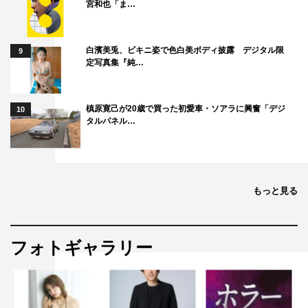
宮和也「ま…
白濱美兎、ビキニ姿で色白美ボディ披露 デジタル限
9
定写真集『純…
槙原寛己が20歳で買った初愛車・ソアラに興奮「デジ
10
タルパネル…
もっと見る
フォトギャラリー