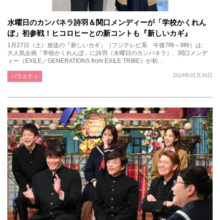
水曜日のカンパネラ詩羽＆関口メンディーが「学校かくれん
ぼ」初参戦！ヒコロヒーとの新コントも『新しいカギ』
1月27日（土）放送の『新しいカギ』（フジテレビ系 午後7時～9時）は、
大人気企画「学校かくれんぼ」に詩羽（水曜日のカンパネラ）、関口メンデ
ィー（EXILE／GENERATIONS from EXILE TRIBE）が初…
2024年01月26日
バラエティ