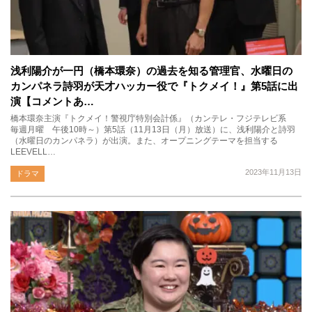
浅利陽介が一円（橋本環奈）の過去を知る管理官、水曜日の
カンパネラ詩羽が天才ハッカー役で『トクメイ！』第5話に出
演【コメントあ…
橋本環奈主演『トクメイ！警視庁特別会計係』（カンテレ・フジテレビ系
毎週月曜 午後10時～）第5話（11月13日（月）放送）に、浅利陽介と詩羽
（水曜日のカンパネラ）が出演。また、オープニングテーマを担当する
LEEVELL…
2023年11月13日
ドラマ