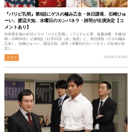
『パリピ孔明』第9話にゲスの極み乙女・休日課長、石崎ひゅ
ーい、渡辺大知、水曜日のカンパネラ・詩羽が出演決定【コ
メントあり】
向井理主演の水10ドラマ『パリピ孔明』（フジテレビ系 毎週水曜 午後10
時～10時54分）の第9話（11月22日（水）放送）に、休日課長（ゲスの極み
乙女）、石崎ひゅーい、渡辺大知、詩羽（水曜日のカンパネラ）の出演が決
定し…
2023年11月16日
ドラマ