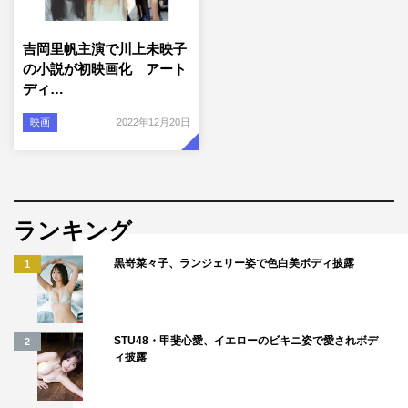
吉岡里帆主演で川上未映子
の小説が初映画化 アート
ディ…
映画
2022年12月20日
ランキング
黒嵜菜々子、ランジェリー姿で色白美ボディ披露
1
STU48・甲斐心愛、イエローのビキニ姿で愛されボデ
2
ィ披露