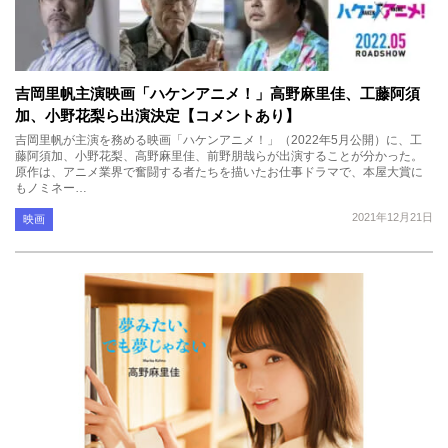
吉岡里帆主演映画「ハケンアニメ！」高野麻里佳、工藤阿須
加、小野花梨ら出演決定【コメントあり】
吉岡里帆が主演を務める映画「ハケンアニメ！」（2022年5月公開）に、工
藤阿須加、小野花梨、高野麻里佳、前野朋哉らが出演することが分かった。
原作は、アニメ業界で奮闘する者たちを描いたお仕事ドラマで、本屋大賞に
もノミネー…
2021年12月21日
映画