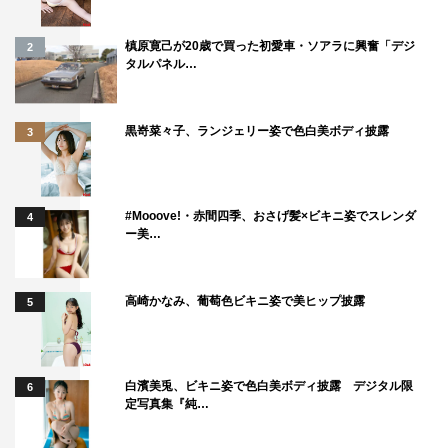
槙原寛己が20歳で買った初愛車・ソアラに興奮「デジ
2
タルパネル…
黒嵜菜々子、ランジェリー姿で色白美ボディ披露
3
#Mooove!・赤間四季、おさげ髪×ビキニ姿でスレンダ
4
ー美…
高崎かなみ、葡萄色ビキニ姿で美ヒップ披露
5
白濱美兎、ビキニ姿で色白美ボディ披露 デジタル限
6
定写真集『純…