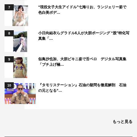
“現役女子大生アイドル”七海りお、ランジェリー姿で
7
色白美ボデ…
小日向結衣らグラドル6人が大胆ポージング “股”特化写
8
真集「…
似鳥沙也加、大胆ビキニ姿で舌ペロ デジタル写真集
9
「ブチ上げ極…
『タモリステーション』石油の疑問を徹底解剖 石油
10
の元となる“…
もっと見る