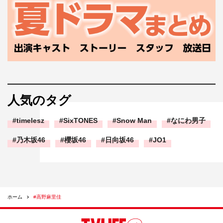
人気のタグ
timelesz
SixTONES
Snow Man
なにわ男子
乃木坂46
櫻坂46
日向坂46
JO1
ホーム
#高野麻里佳