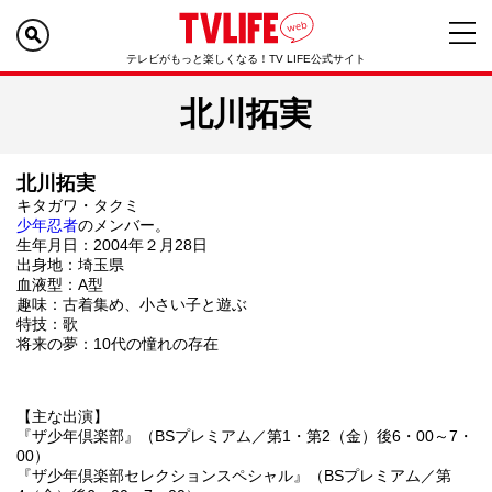
テレビがもっと楽しくなる！TV LIFE公式サイト
北川拓実
北川拓実
キタガワ・タクミ
少年忍者
のメンバー。
生年月日：2004年２月28日
出身地：埼玉県
血液型：A型
趣味：古着集め、小さい子と遊ぶ
特技：歌
将来の夢：10代の憧れの存在
【主な出演】
『ザ少年倶楽部』（BSプレミアム／第1・第2（金）後6・00～7・
00）
『ザ少年倶楽部セレクションスペシャル』（BSプレミアム／第