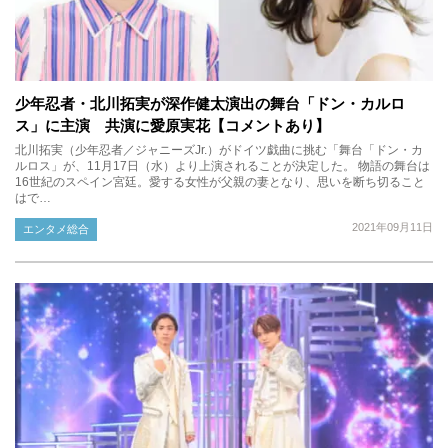
少年忍者・北川拓実が深作健太演出の舞台「ドン・カルロ
ス」に主演 共演に愛原実花【コメントあり】
北川拓実（少年忍者／ジャニーズJr.）がドイツ戯曲に挑む「舞台「ドン・カ
ルロス」が、11月17日（水）より上演されることが決定した。 物語の舞台は
16世紀のスペイン宮廷。愛する女性が父親の妻となり、思いを断ち切ること
はで…
2021年09月11日
エンタメ総合