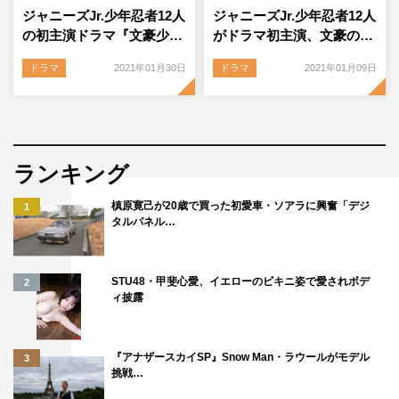
ジャニーズJr.少年忍者12人
ジャニーズJr.少年忍者12人
の初主演ドラマ『文豪少…
がドラマ初主演、文豪の…
ドラマ
2021年01月30日
ドラマ
2021年01月09日
ランキング
槙原寛己が20歳で買った初愛車・ソアラに興奮「デジ
1
タルパネル…
STU48・甲斐心愛、イエローのビキニ姿で愛されボデ
2
ィ披露
『アナザースカイSP』Snow Man・ラウールがモデル
3
挑戦…