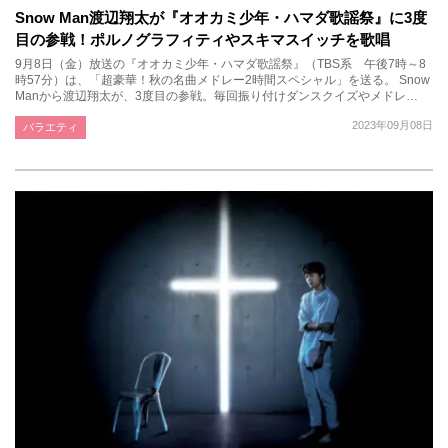
Snow Man渡辺翔太が『オオカミ少年・ハマダ歌謡祭』に3度
目の参戦！ポルノグラフィティやスキマスイッチを歌唱
9月8日（金）放送の『オオカミ少年・ハマダ歌謡祭』（TBS系 午後7時～8
時57分）は、「超豪華！秋の名曲メドレー2時間スペシャル」を送る。 Snow
Manから渡辺翔太が、3度目の参戦。毎回振り付けダンスクイズやメドレ…
2023年09月08日
バラエティ