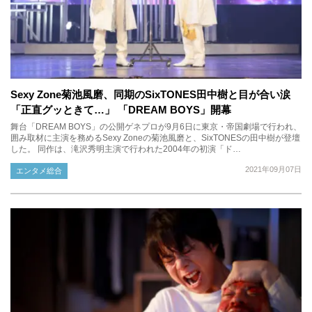
Sexy Zone菊池風磨、同期のSixTONES田中樹と目が合い涙
「正直グッときて…」 「DREAM BOYS」開幕
舞台「DREAM BOYS」の公開ゲネプロが9月6日に東京・帝国劇場で行われ、
囲み取材に主演を務めるSexy Zoneの菊池風磨と、SixTONESの田中樹が登壇
した。 同作は、滝沢秀明主演で行われた2004年の初演「ド…
2021年09月07日
エンタメ総合