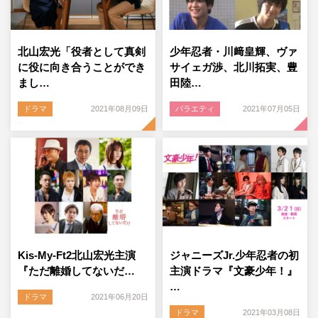
北山宏光「役者として真剣
少年忍者・川﨑皇輝、ヴァ
に役に向き合うことができ
サイェガ渉、北川拓実、豊
まし…
田陸…
ドラマ
2021年08月09日
バラエティ
2021年07月05日
Kis-My-Ft2北山宏光主演
ジャニーズJr.少年忍者の初
『ただ離婚してないだ…
主演ドラマ『文豪少年！』
…
ドラマ
2021年06月20日
ドラマ
2021年03月08日