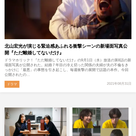
北山宏光が演じる緊迫感あふれる衝撃シーンの新場面写真公
開『ただ離婚してないだけ』
ドラマホリック！『ただ離婚してないだけ』の9月1日（水）放送の第8話の新
場面写真が公開された。結婚７年目の冷え切った関係の夫婦が夫の不倫をき
っかけに「最悪」の事態を引き起こし、毎週衝撃の展開で話題の本作。今回
公開されたの…
2021年08月31日
ドラマ