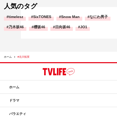
人気のタグ
timelesz
SixTONES
Snow Man
なにわ男子
乃木坂46
櫻坂46
日向坂46
JO1
ホーム
#北川拓実
ホーム
ドラマ
バラエティ