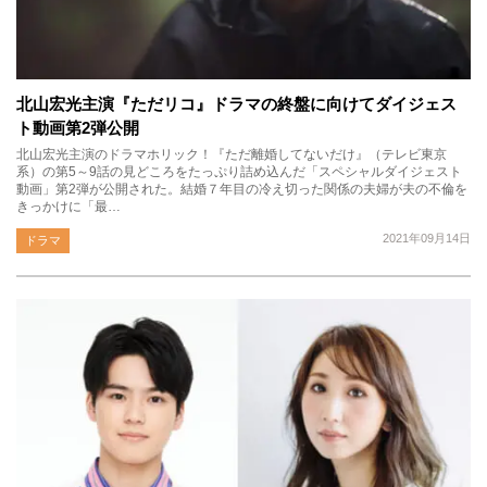
北山宏光主演『ただリコ』ドラマの終盤に向けてダイジェス
ト動画第2弾公開
北山宏光主演のドラマホリック！『ただ離婚してないだけ』（テレビ東京
系）の第5～9話の見どころをたっぷり詰め込んだ「スペシャルダイジェスト
動画」第2弾が公開された。結婚７年目の冷え切った関係の夫婦が夫の不倫を
きっかけに「最…
2021年09月14日
ドラマ