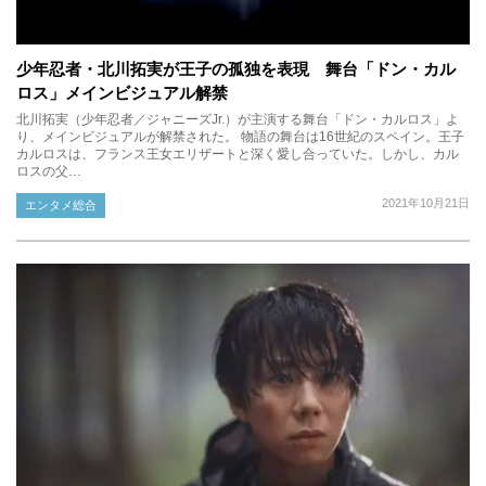
少年忍者・北川拓実が王子の孤独を表現 舞台「ドン・カル
ロス」メインビジュアル解禁
北川拓実（少年忍者／ジャニーズJr.）が主演する舞台「ドン・カルロス」よ
り、メインビジュアルが解禁された。 物語の舞台は16世紀のスペイン。王子
カルロスは、フランス王女エリザートと深く愛し合っていた。しかし、カル
ロスの父…
2021年10月21日
エンタメ総合