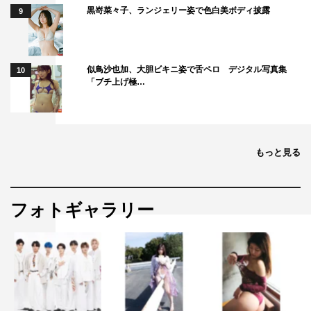
黒嵜菜々子、ランジェリー姿で色白美ボディ披露
9
似鳥沙也加、大胆ビキニ姿で舌ペロ デジタル写真集
10
「ブチ上げ極…
もっと見る
フォトギャラリー