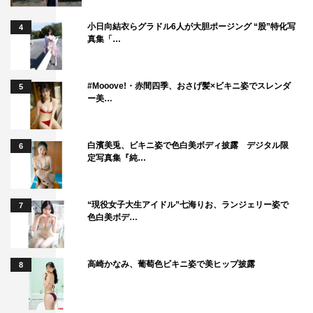
小日向結衣らグラドル6人が大胆ポージング “股”特化写
4
真集「…
#Mooove!・赤間四季、おさげ髪×ビキニ姿でスレンダ
5
ー美…
白濱美兎、ビキニ姿で色白美ボディ披露 デジタル限
6
定写真集『純…
“現役女子大生アイドル”七海りお、ランジェリー姿で
7
色白美ボデ…
高崎かなみ、葡萄色ビキニ姿で美ヒップ披露
8