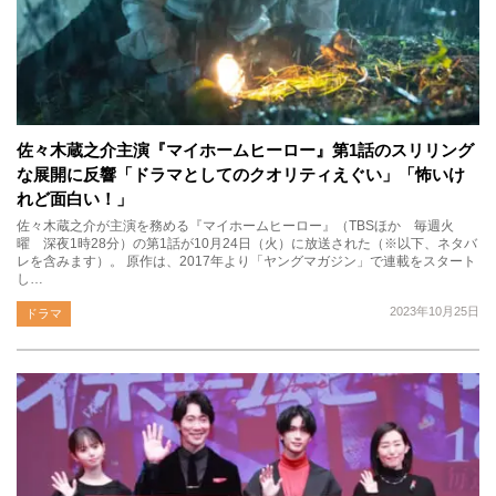
佐々木蔵之介主演『マイホームヒーロー』第1話のスリリング
な展開に反響「ドラマとしてのクオリティえぐい」「怖いけ
れど面白い！」
佐々木蔵之介が主演を務める『マイホームヒーロー』（TBSほか 毎週火
曜 深夜1時28分）の第1話が10月24日（火）に放送された（※以下、ネタバ
レを含みます）。 原作は、2017年より「ヤングマガジン」で連載をスタート
し…
2023年10月25日
ドラマ