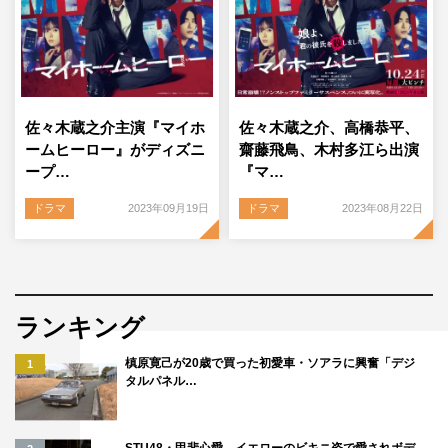
佐々木蔵之介主演『マイホ
佐々木蔵之介、高橋恭平、
ームヒーロー』がディズニ
齋藤飛鳥、木村多江ら出演
ープ…
『マ…
ドラマ
2023年09月19日
ドラマ
2023年08月22日
ランキング
槙原寛己が20歳で買った初愛車・ソアラに興奮「デジ
1
タルパネル…