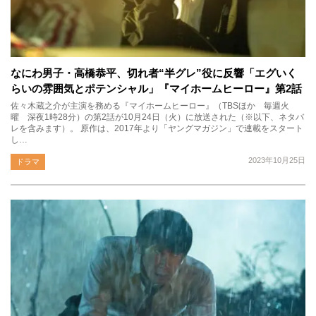
なにわ男子・高橋恭平、切れ者“半グレ”役に反響「エグいく
らいの雰囲気とポテンシャル」『マイホームヒーロー』第2話
佐々木蔵之介が主演を務める『マイホームヒーロー』（TBSほか 毎週火
曜 深夜1時28分）の第2話が10月24日（火）に放送された（※以下、ネタバ
レを含みます）。 原作は、2017年より「ヤングマガジン」で連載をスタート
し…
2023年10月25日
ドラマ