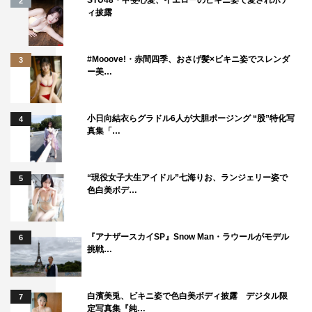
STU48・甲斐心愛、イエローのビキニ姿で愛されボデ
2
ィ披露
#Mooove!・赤間四季、おさげ髪×ビキニ姿でスレンダ
3
ー美…
小日向結衣らグラドル6人が大胆ポージング “股”特化写
4
真集「…
“現役女子大生アイドル”七海りお、ランジェリー姿で
5
色白美ボデ…
『アナザースカイSP』Snow Man・ラウールがモデル
6
挑戦…
白濱美兎、ビキニ姿で色白美ボディ披露 デジタル限
7
定写真集『純…