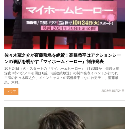
佐々木蔵之介が齋藤飛鳥を絶賛！高橋恭平はアクションシー
ンの裏話を明かす『マイホームヒーロー』制作発表
10月24日（火）スタートの『マイホームヒーロー』（TBSほか 毎週火曜
深夜1時28分／※初回は1話、2話連続放送）の制作発表イベントが行われ、
主演の佐々木蔵之介、メインキャストの高橋恭平（なにわ男子）、齋藤飛
鳥、木村…
2023年10月24日
ドラマ