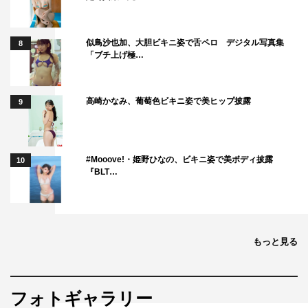
似鳥沙也加、大胆ビキニ姿で舌ペロ デジタル写真集
8
「ブチ上げ極…
高崎かなみ、葡萄色ビキニ姿で美ヒップ披露
9
#Mooove!・姫野ひなの、ビキニ姿で美ボディ披露
10
『BLT…
もっと見る
フォトギャラリー