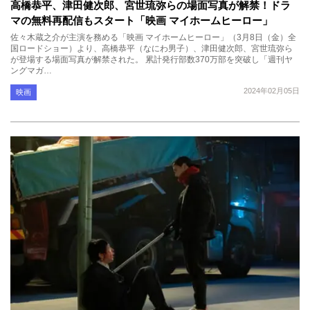
高橋恭平、津田健次郎、宮世琉弥らの場面写真が解禁！ドラ
マの無料再配信もスタート「映画 マイホームヒーロー」
佐々木蔵之介が主演を務める「映画 マイホームヒーロー」（3月8日（金）全
国ロードショー）より、高橋恭平（なにわ男子）、津田健次郎、宮世琉弥ら
が登場する場面写真が解禁された。 累計発行部数370万部を突破し「週刊ヤ
ングマガ…
2024年02月05日
映画