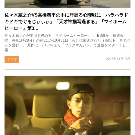
佐々木蔵之介VS高橋恭平の手に汗握る心理戦に「ハラハラド
キドキでぐるじぃぃぃ」「天才神描写過ぎる」『マイホーム
ヒーロー』第3…
佐々木蔵之介が主演を務める『マイホームヒーロー』（TBSほか 毎週火
曜 深夜1時28分）の第3話が10月31日（火）に放送された（※以下、ネタバ
レを含む）。 原作は、2017年より「ヤングマガジン」で連載をスタートし、
累…
2023年11月01日
ドラマ