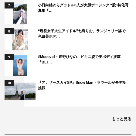
小日向結衣らグラドル6人が大胆ポージング “股”特化写
7
真集「…
“現役女子大生アイドル”七海りお、ランジェリー姿で
8
色白美ボデ…
#Mooove!・姫野ひなの、ビキニ姿で美ボディ披露
9
『BLT…
『アナザースカイSP』Snow Man・ラウールがモデル
10
挑戦…
もっと見る