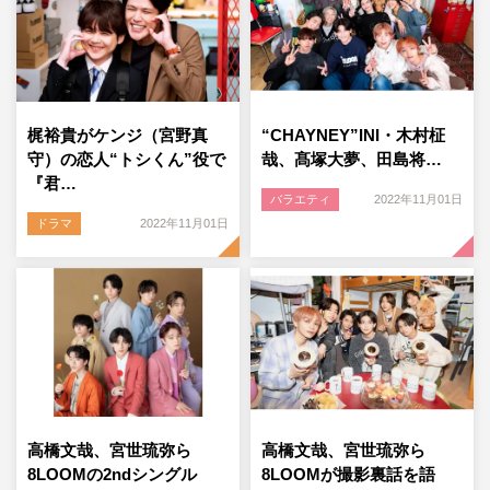
梶裕貴がケンジ（宮野真
“CHAYNEY”INI・木村柾
守）の恋人“トシくん”役で
哉、髙塚大夢、田島将…
『君…
バラエティ
2022年11月01日
ドラマ
2022年11月01日
高橋文哉、宮世琉弥ら
高橋文哉、宮世琉弥ら
8LOOMの2ndシングル
8LOOMが撮影裏話を語