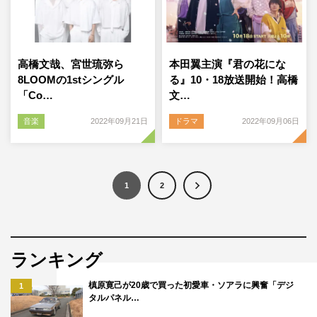
高橋文哉、宮世琉弥ら
本田翼主演『君の花にな
8LOOMの1stシングル
る』10・18放送開始！高橋
「Co…
文…
音楽
2022年09月21日
ドラマ
2022年09月06日
1
2
ランキング
槙原寛己が20歳で買った初愛車・ソアラに興奮「デジ
1
タルパネル…