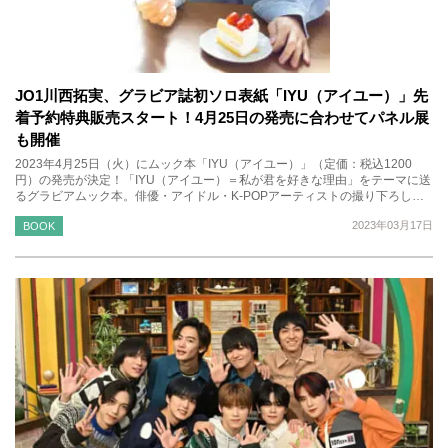
JO1川西拓実、グラビア誌初ソロ表紙「IYU（アイユー）」先
着予約特典販売スタート！4月25日の発売に合わせてパネル展
も開催
2023年4月25日（火）にムック本「IYU（アイユー）」（定価：税込1200
円）の発売が決定！「IYU（アイユー）＝私が君を好きな理由」をテーマに送
るグラビアムック本。俳優・アイドル・K-POPアーティストの撮り下ろし…
2023年03月17日
BOOK