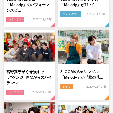
「Melody」のパフォーマ
「Melody」が11・9…
ンスビ…
エンタメ総合
2022年11月08日
バラエティ
2022年11月15日
宮野真守がくせ強キャ
8LOOMの3rdシングル
ラ“ケンジ”さながらのハイ
「Melody」が『君の花…
テンシ…
ドラマ
2022年11月07日
バラエティ
2022年11月08日