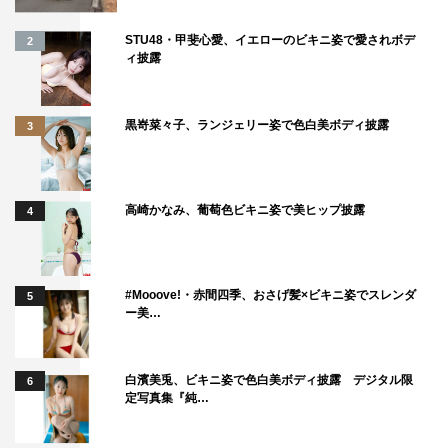
STU48・甲斐心愛、イエローのビキニ姿で愛されボデ
2
ィ披露
黒嵜菜々子、ランジェリー姿で色白美ボディ披露
3
高崎かなみ、葡萄色ビキニ姿で美ヒップ披露
4
#Mooove!・赤間四季、おさげ髪×ビキニ姿でスレンダ
5
ー美…
白濱美兎、ビキニ姿で色白美ボディ披露 デジタル限
6
定写真集『純…