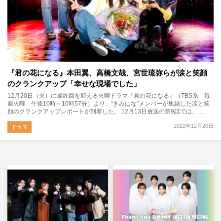
『君の花になる』本田翼、高橋文哉、宮世琉弥らが涙と笑顔
のクランクアップ「幸せな現場でした」
12月20日（火）に最終回を迎える火曜ドラマ『君の花になる』（TBS系 毎
週火曜 午後10時～10時57分）より、“きみはな”メンバーが集結した涙と笑
顔のクランクアップレポートが到着した。 12月13日放送の第9話では、…
2022年12月20日
ドラマ