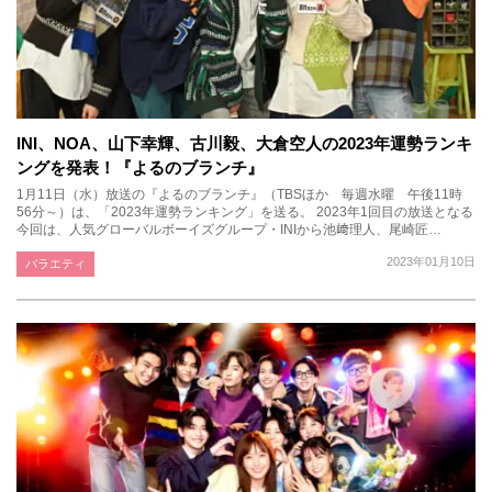
INI、NOA、山下幸輝、古川毅、大倉空人の2023年運勢ランキ
ングを発表！『よるのブランチ』
1月11日（水）放送の『よるのブランチ』（TBSほか 毎週水曜 午後11時
56分～）は、「2023年運勢ランキング」を送る。 2023年1回目の放送となる
今回は、人気グローバルボーイズグループ・INIから池﨑理人、尾崎匠…
2023年01月10日
バラエティ