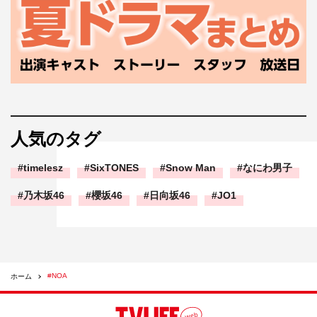
人気のタグ
timelesz
SixTONES
Snow Man
なにわ男子
乃木坂46
櫻坂46
日向坂46
JO1
#NOA
ホーム