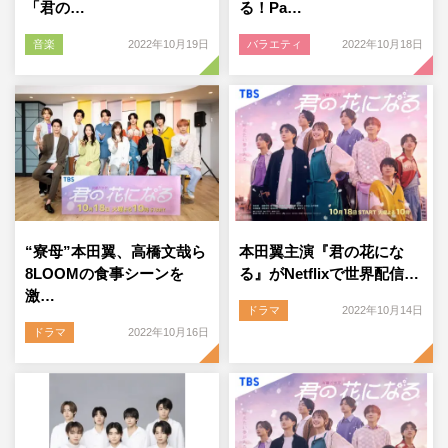
「君の…
る！Pa…
音楽
2022年10月19日
バラエティ
2022年10月18日
“寮母”本田翼、高橋文哉ら
本田翼主演『君の花にな
8LOOMの食事シーンを
る』がNetflixで世界配信…
激…
ドラマ
2022年10月14日
ドラマ
2022年10月16日