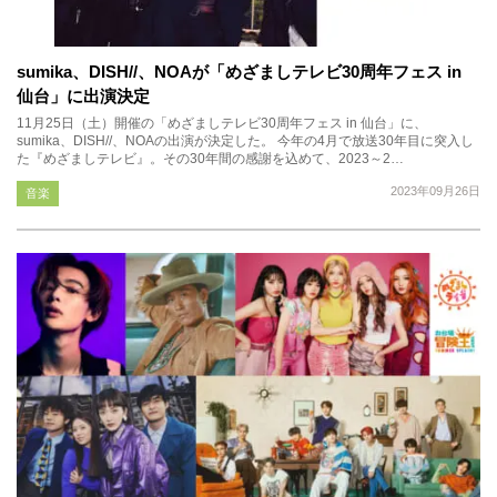
sumika、DISH//、NOAが「めざましテレビ30周年フェス in
仙台」に出演決定
11月25日（土）開催の「めざましテレビ30周年フェス in 仙台」に、
sumika、DISH//、NOAの出演が決定した。 今年の4月で放送30年目に突入し
た『めざましテレビ』。その30年間の感謝を込めて、2023～2…
2023年09月26日
音楽