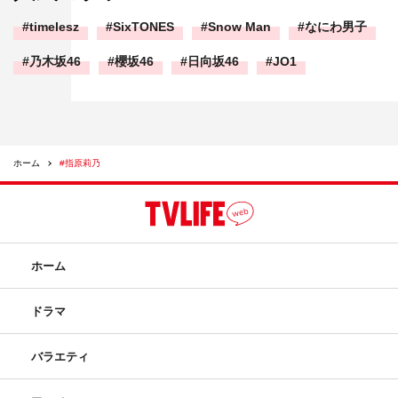
timelesz
SixTONES
Snow Man
なにわ男子
乃木坂46
櫻坂46
日向坂46
JO1
ホーム
#指原莉乃
ホーム
ドラマ
バラエティ