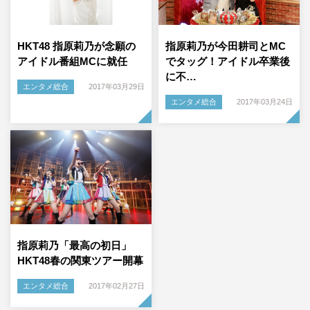
HKT48 指原莉乃が念願の
指原莉乃が今田耕司とMC
アイドル番組MCに就任
でタッグ！アイドル卒業後
に不…
エンタメ総合
2017年03月29日
エンタメ総合
2017年03月24日
指原莉乃「最高の初日」
HKT48春の関東ツアー開幕
エンタメ総合
2017年02月27日