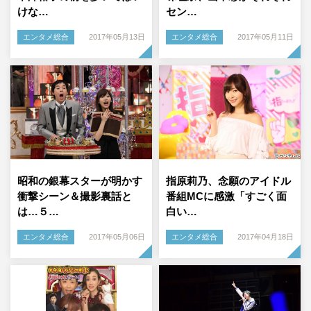
けな…
セン…
エンタメ総合
2017年05月13日
エンタメ総合
2017年05月11日
昭和の銀幕スターが明かす
指原莉乃、念願のアイドル
衝撃シーン＆撮影裏話と
番組MCに感激「すごく面
は…５…
白い…
エンタメ総合
2017年05月06日
エンタメ総合
2017年04月18日