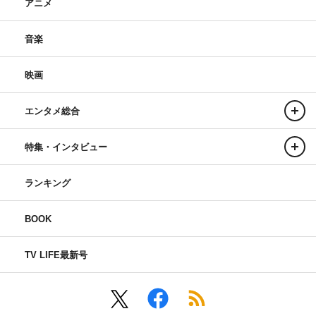
アニメ
音楽
映画
エンタメ総合
特集・インタビュー
ランキング
BOOK
TV LIFE最新号