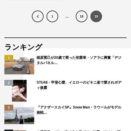
1
…
18
19
ランキング
槙原寛己が20歳で買った初愛車・ソアラに興奮「デジ
1
タルパネル…
STU48・甲斐心愛、イエローのビキニ姿で愛されボデ
2
ィ披露
『アナザースカイSP』Snow Man・ラウールがモデル
3
挑戦…