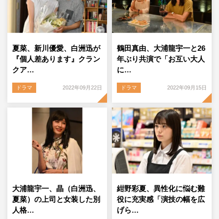
夏菜、新川優愛、白洲迅が
鶴田真由、大浦龍宇一と26
『個人差あります』クラン
年ぶり共演で「お互い大人
クア…
に…
ドラマ
2022年09月22日
ドラマ
2022年09月15日
大浦龍宇一、晶（白洲迅、
紺野彩夏、異性化に悩む難
夏菜）の上司と女装した別
役に充実感「演技の幅を広
人格…
げら…