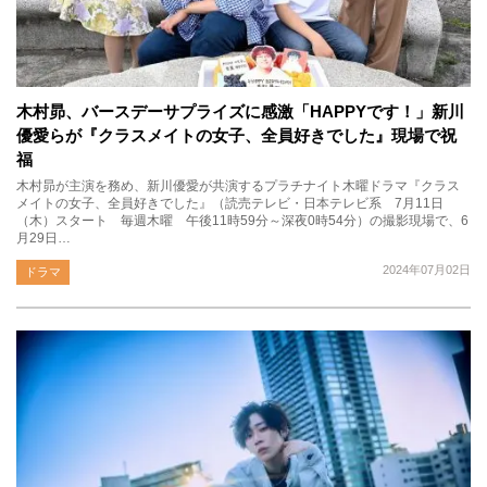
木村昴、バースデーサプライズに感激「HAPPYです！」新川
優愛らが『クラスメイトの女子、全員好きでした』現場で祝
福
木村昴が主演を務め、新川優愛が共演するプラチナイト木曜ドラマ『クラス
メイトの女子、全員好きでした』（読売テレビ・日本テレビ系 7月11日
（木）スタート 毎週木曜 午後11時59分～深夜0時54分）の撮影現場で、6
月29日…
2024年07月02日
ドラマ