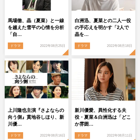
馬場徹、晶（夏菜）と一線
白洲迅、夏菜との二人一役
を越えた雪平の心情を分析
の手応えを明かす「2人で
「自…
晶を…
ドラマ
2022年08月25日
ドラマ
2022年08月18日
上川隆也主演『さよならの
新川優愛、異性化する夫
向う側』貫地谷しほり、新
役・夏菜＆白洲迅は「どこ
川優…
か雰囲…
ドラマ
2022年08月16日
ドラマ
2022年08月11日