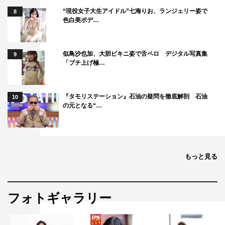
“現役女子大生アイドル”七海りお、ランジェリー姿で
8
色白美ボデ…
似鳥沙也加、大胆ビキニ姿で舌ペロ デジタル写真集
9
「ブチ上げ極…
『タモリステーション』石油の疑問を徹底解剖 石油
10
の元となる“…
もっと見る
フォトギャラリー