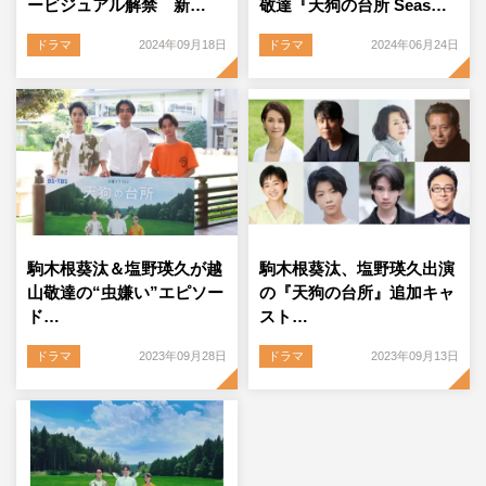
ービジュアル解禁 新…
敬達『天狗の台所 Seas…
ドラマ
2024年09月18日
ドラマ
2024年06月24日
駒木根葵汰＆塩野瑛久が越
駒木根葵汰、塩野瑛久出演
山敬達の“虫嫌い”エピソー
の『天狗の台所』追加キャ
ド…
スト…
ドラマ
2023年09月28日
ドラマ
2023年09月13日