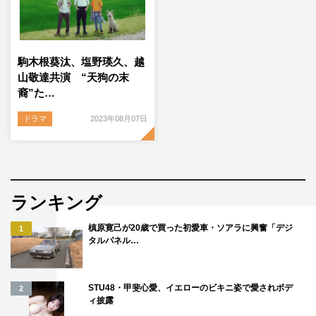
駒木根葵汰、塩野瑛久、越
山敬達共演 “天狗の末
裔”た…
ドラマ
2023年08月07日
ランキング
槙原寛己が20歳で買った初愛車・ソアラに興奮「デジ
1
タルパネル…
STU48・甲斐心愛、イエローのビキニ姿で愛されボデ
2
ィ披露