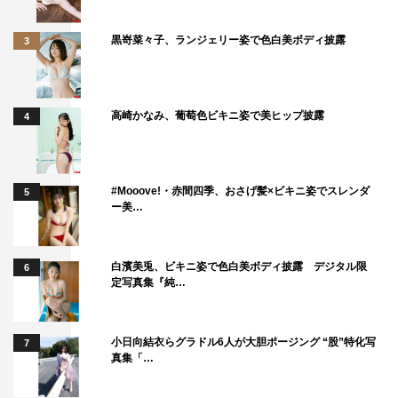
黒嵜菜々子、ランジェリー姿で色白美ボディ披露
3
高崎かなみ、葡萄色ビキニ姿で美ヒップ披露
4
#Mooove!・赤間四季、おさげ髪×ビキニ姿でスレンダ
5
ー美…
白濱美兎、ビキニ姿で色白美ボディ披露 デジタル限
6
定写真集『純…
小日向結衣らグラドル6人が大胆ポージング “股”特化写
7
真集「…