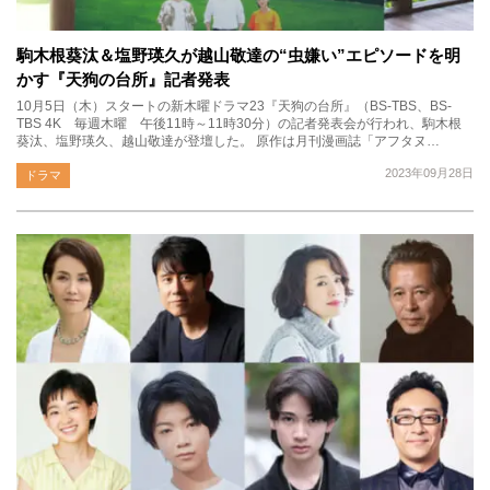
駒木根葵汰＆塩野瑛久が越山敬達の“虫嫌い”エピソードを明
かす『天狗の台所』記者発表
10月5日（木）スタートの新木曜ドラマ23『天狗の台所』（BS-TBS、BS-
TBS 4K 毎週木曜 午後11時～11時30分）の記者発表会が行われ、駒木根
葵汰、塩野瑛久、越山敬達が登壇した。 原作は月刊漫画誌「アフタヌ…
2023年09月28日
ドラマ