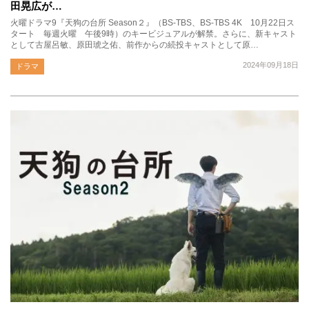
田晃広が…
火曜ドラマ9『天狗の台所 Season２』（BS-TBS、BS-TBS 4K 10月22日ス
タート 毎週火曜 午後9時）のキービジュアルが解禁。さらに、新キャスト
として古屋呂敏、原田琥之佑、前作からの続投キャストとして原…
2024年09月18日
ドラマ