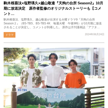
駒木根葵汰×塩野瑛久×越山敬達『天狗の台所 Season2』10月
期に放送決定 原作者監修のオリジナルストーリーも【コメ
ント…
駒木根葵汰、塩野瑛久、越山敬達が出演する火曜ドラマ9『天狗の台所
Season２』（BS-TBS、BS-TBS 4K 毎週火曜 午後9時）が10月期に放送
されることが決定し、コメントが到着した。 原作は月刊漫画誌「アフタ…
2024年06月24日
ドラマ