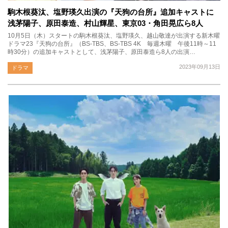
駒木根葵汰、塩野瑛久出演の『天狗の台所』追加キャストに
浅茅陽子、原田泰造、村山輝星、東京03・角田晃広ら8人
10月5日（木）スタートの駒木根葵汰、塩野瑛久、越山敬達が出演する新木曜
ドラマ23『天狗の台所』（BS-TBS、BS-TBS 4K 毎週木曜 午後11時～11
時30分）の追加キャストとして、浅茅陽子、原田泰造ら8人の出演…
2023年09月13日
ドラマ