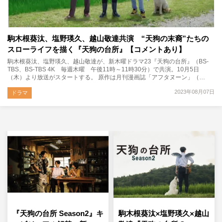
駒木根葵汰、塩野瑛久、越山敬達共演 “天狗の末裔”たちの
スローライフを描く『天狗の台所』【コメントあり】
駒木根葵汰、塩野瑛久、越山敬達が、新木曜ドラマ23『天狗の台所』（BS-
TBS、BS-TBS 4K 毎週木曜 午後11時～11時30分）で共演。10月5日
（木）より放送がスタートする。 原作は月刊漫画誌「アフタヌーン」（…
2023年08月07日
ドラマ
『天狗の台所 Season2』キ
駒木根葵汰×塩野瑛久×越山