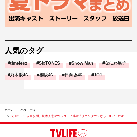
人気のタグ
timelesz
SixTONES
Snow Man
なにわ男子
乃木坂46
櫻坂46
日向坂46
JO1
ホーム
バラエティ
元TBSアナ安東弘樹、松本人志のツッコミに感謝『ダウンタウンなう』8・17放送