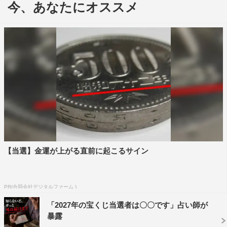
今、あなたにオススメ
喉のケアはしない、20年以上風邪をひいたこともないとい
う驚きの素顔も明かす。
中尾彬、池波志乃夫妻は話題になった終活を語る。葬式
もやらないという中尾は「俺がいないのに何でお別れやん
のよ」とキッパリ。トレードマークの“ねじねじ”も200本
処分し、お墓まで用意したという中尾の終活話に、一同は
興味深々で聞き入る。
芸能界を代表するおしどり夫婦の2人だが、妻・志乃に
は中尾に対する積年の不満もあるようで、強面な中尾が志
乃に見せる「年とともに甘ったれになってきた」という意
【当選】金運が上がる直前に起こるサイン
外な一面を明かす。
今年4月にフリーに転身したアナウンサー・安東弘樹
PR(合同会社デジタルファーム )
は、フリーになった理由から話し始めるが、話の長さを松
「2027年の宝くじ当選者は〇〇です」占い師が
本人志からツッコまれる。
暴露