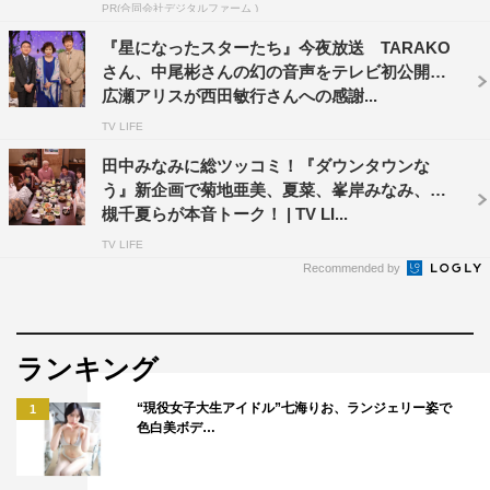
PR(合同会社デジタルファーム )
『星になったスターたち』今夜放送 TARAKO
さん、中尾彬さんの幻の音声をテレビ初公開
広瀬アリスが西田敏行さんへの感謝...
TV LIFE
田中みなみに総ツッコミ！『ダウンタウンな
う』新企画で菊地亜美、夏菜、峯岸みなみ、若
槻千夏らが本音トーク！ | TV LI...
TV LIFE
Recommended by
ランキング
“現役女子大生アイドル”七海りお、ランジェリー姿で
1
色白美ボデ…