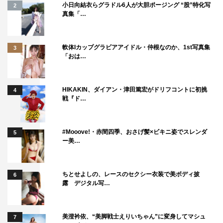
小日向結衣らグラドル6人が大胆ポージング “股”特化写
2
真集「…
軟体Iカップグラビアアイドル・仲根なのか、1st写真集
3
「おは…
HIKAKIN、ダイアン・津田篤宏がドリフコントに初挑
4
戦『ド…
#Mooove!・赤間四季、おさげ髪×ビキニ姿でスレンダ
5
ー美…
ちとせよしの、レースのセクシー衣装で美ボディ披
6
露 デジタル写…
美澄衿依、“美脚戦士えりいちゃん”に変身してマシュ
7