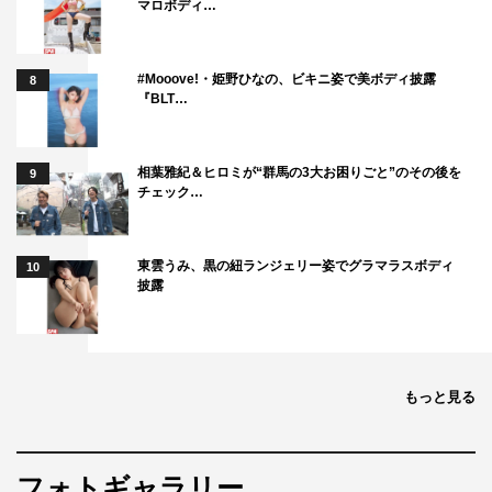
マロボディ…
#Mooove!・姫野ひなの、ビキニ姿で美ボディ披露
8
『BLT…
相葉雅紀＆ヒロミが“群馬の3大お困りごと”のその後を
9
チェック…
東雲うみ、黒の紐ランジェリー姿でグラマラスボディ
10
披露
もっと見る
フォトギャラリー