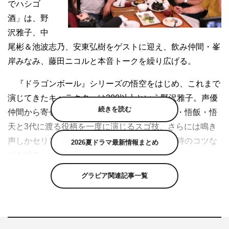
でハシゴ
酒」は、野
沢雅子、中
尾彬＆池波志乃、安東弘樹をゲストに迎え、飲み仲間・峯
岸みなみ、藤田ニコルと本音トークを繰り広げる。
『ドラゴンボール』シリーズの悟空をはじめ、これまで
演じてきたキャラクターは300以上という野沢雅子。声優
続きを読む
仲間から寄せられた“悟空語”誕生の秘話、悟空・悟飯・悟
天と3代に渡る役柄を一度に演じるスゴ技、さらには鳴き
声しかセリフがなかった“ラスカル”役を演じる時のコツな
2026夏ドラマ最新情報まとめ
どを語る。
グラビア関連記事一覧
野沢からは実際のキャラの声を駆使しながら、まさ
に“レジェンド”な逸話がどんどん飛び出す。さらに事故に
あっても、家が火事になっても仕事に行ったと語る野沢の
仕事人ぶりにはダウンタウンの2人もびっくり。さらに、