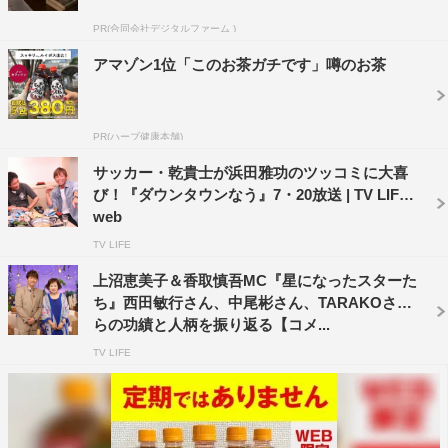
仲のいい後輩・田中みな実さんは「いい意味で自意識過
PR(合同会社デジタルファーム )
剰なところがタレント向き」とタレコミが寄せられる。マ
アマゾン1位「このお茶ガチです」噂のお茶
ネージャーからは「話が長すぎて結局伝わらない」と指摘
され、松本も思わず「はい、それ！」と声を上げる。
PR(ハーブ健康本舗)
その後のトークでも一同から指摘＆分析が入り、“トー
サッカー・乾貴士が浜田雅功のツッコミに大喜
クの癖”を本人まで納得する事態に。最後には「今日は本
び！『ダウンタウンなう』7・20放送 | TV LIFE
当にこの番組来てよかった」という安東に、松本も安東の
web
新たな可能性を示唆する。
TV LIFE
『ダウンタウンなう』
上沼恵美子＆香取慎吾MC『星になったスターた
ち』西田敏行さん、中尾彬さん、TARAKOさん
フジテレビ系
らの功績と人柄を振り返る【コメ...
8月17日（金）午後9時55分～10時52分
TV LIFE
＜出演者＞
MC：ダウンタウン（浜田雅功、松本人志）
お店案内人：坂上忍