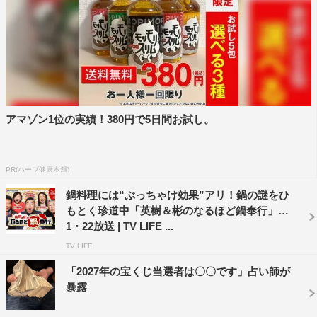
飲み仲間：峯岸みなみ、藤田ニコル
ゲスト：野沢雅子、中尾彬＆池波志乃、安東弘樹
©フジテレビ
アマゾン1位の実績！380円で5日間お試し。
PR(ハーブ健康本舗)
鍋料理には“ぶっちゃけ効果”アリ！鍋の謎をひ
もとく珍道中「英樹＆彬のなるほど鍋奉行」が
1・22放送 | TV LIFE ...
TV LIFE
「2027年の宝くじ当選者は〇〇です」占い師が
暴露