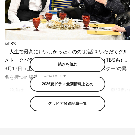
©TBS
人生で最高においしかったものの“お話”をいただくグル
メトークバラエティ『人生最高レストラン』（TBS系）。
続きを読む
8月17日（土）は、ゲストに“スイーツ・モンスター”の異
名を持つ的場浩司が登場する。
2026夏ドラマ最新情報まとめ
的場は「ディズニーに行ったら必ず食べたい！夏限定の
南国さわやかケーキ」「涼感ぷるぷる！和菓子」「コスパ
グラビア関連記事一覧
最強！シュークリーム」「夏限定○○てんこ盛り！フルー
ツタルト」「世界が驚いた！衝撃チョコレート」な
ど、“スイーツ歴45年”の集大成を発表する。