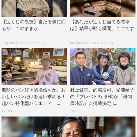
【宝くじの裏技】当たる側に回
【あなたが宝くじ当てる確率
るか、このままか
は】結果が動く瞬間、ここです
PR(合同会社デジタルファーム )
PR(合同会社デジタルファーム)
無類のパン好き的場浩司が、お
村上健志、的場浩司、光浦靖子
いしいパンだけを追い求める！
の『プレバト!!』俳句が「俳句
超パン特化型バラエティ、...
歳時記」に掲載決定 |...
TV LIFE
TV LIFE