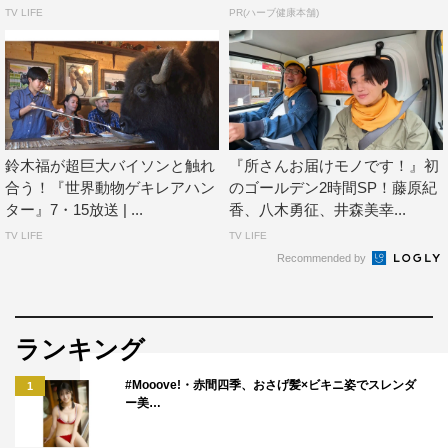
TV LIFE
PR(ハーブ健康本舗)
鈴木福が超巨大バイソンと触れ
『所さんお届けモノです！』初
合う！『世界動物ゲキレアハン
のゴールデン2時間SP！藤原紀
ター』7・15放送 | ...
香、八木勇征、井森美幸...
TV LIFE
TV LIFE
Recommended by
ランキング
#Mooove!・赤間四季、おさげ髪×ビキニ姿でスレンダ
1
ー美…