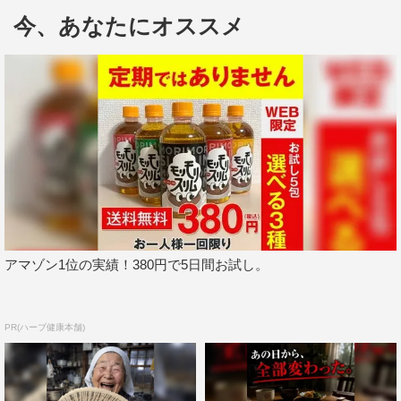
さらに、的場が語る「この夏に絶対食べておきたい」お
今、あなたにオススメ
すすめスイーツに迫るほか、的場流「おいしいスイーツの
見つけ方」も公開する。
『人生最高レストラン』
TBS系
8月17日（土）後11・30～深0・00
＜出演者＞
MC：徳井義実（チュートリアル）
ゲスト：的場浩司
アマゾン1位の実績！380円で5日間お試し。
常連客：高橋茂雄、YOU
アシスタント：宇賀神メグ（TBSアナウンサー）
PR(ハーブ健康本舗)
©TBS