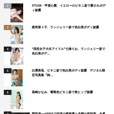
STU48・甲斐心愛、イエローのビキニ姿で愛されボデ
2
ィ披露
黒嵜菜々子、ランジェリー姿で色白美ボディ披露
3
“現役女子大生アイドル”七海りお、ランジェリー姿で
4
色白美ボデ…
白濱美兎、ビキニ姿で色白美ボディ披露 デジタル限
5
定写真集『純…
高崎かなみ、葡萄色ビキニ姿で美ヒップ披露
6
岡田准一がSNSで交流の梶裕貴と念願の初対面 永尾