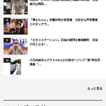
7
柚乃は岡田…
『博士ちゃん』伊藤沙莉が初登場 大好きな芦田愛菜
8
とのタッグで…
『タモリステーション』石油の疑問を徹底解剖 石油
9
の元となる“…
小日向結衣らグラドル6人が大胆ポージング “股”特化写
10
真集「…
もっと見る