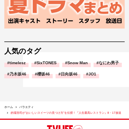
人気のタグ
timelesz
SixTONES
Snow Man
なにわ男子
乃木坂46
櫻坂46
日向坂46
JO1
ホーム
バラエティ
的場浩司が“おいしいスイーツの見つけ方”を伝授！『人生最高レストラン』8・17放送