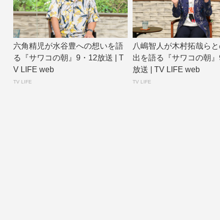
六角精児が水谷豊への想いを語
八嶋智人が木村拓哉らと
る『サワコの朝』9・12放送 | T
出を語る『サワコの朝』9
V LIFE web
放送 | TV LIFE web
TV LIFE
TV LIFE