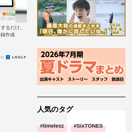
ドするだけ。
事録作成
 by
人気のタグ
timelesz
SixTONES