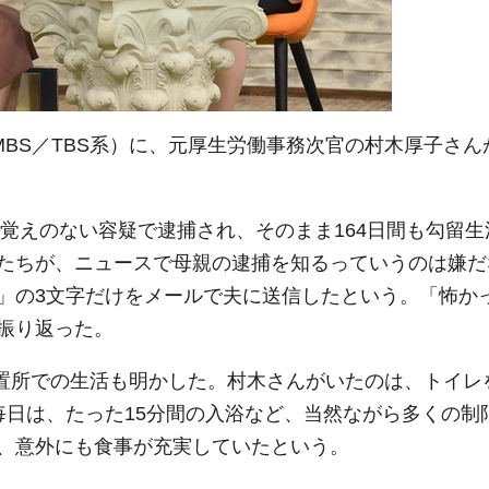
BS／TBS系）に、元厚生労働事務次官の村木厚子さん
覚えのない容疑で逮捕され、そのまま164日間も勾留生
たちが、ニュースで母親の逮捕を知るっていうのは嫌だ
」の3文字だけをメールで夫に送信したという。「怖か
振り返った。
拘置所での生活も明かした。村木さんがいたのは、トイレ
毎日は、たった15分間の入浴など、当然ながら多くの制
、意外にも食事が充実していたという。