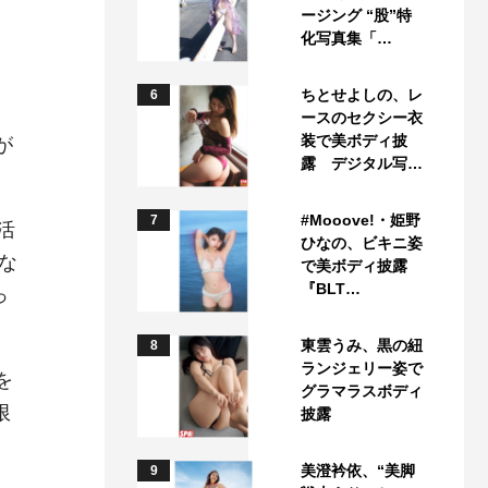
ージング “股”特
化写真集「…
ちとせよしの、レ
6
ースのセクシー衣
装で美ボディ披
が
露 デジタル写…
#Mooove!・姫野
7
活
ひなの、ビキニ姿
な
で美ボディ披露
『BLT…
っ
東雲うみ、黒の紐
8
ランジェリー姿で
を
グラマラスボディ
限
披露
美澄衿依、“美脚
9