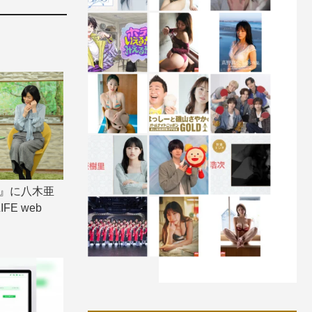
朝』に八木亜
FE web