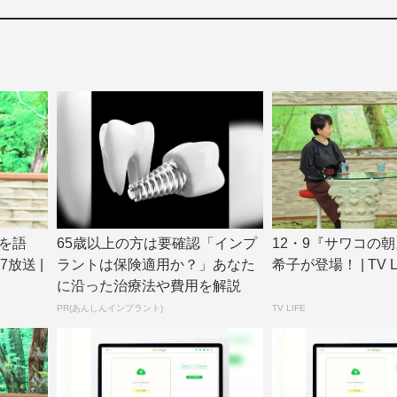
を語
65歳以上の方は要確認「インプ
12・9『サワコの
放送 |
ラントは保険適用か？」あなた
希子が登場！ | TV LI
に沿った治療法や費用を解説
PR(あんしんインプラント)
TV LIFE