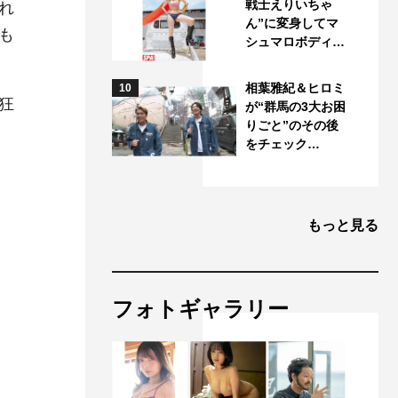
戦士えりいちゃ
れ
ん”に変身してマ
も
シュマロボディ…
相葉雅紀＆ヒロミ
10
狂
が“群馬の3大お困
りごと”のその後
をチェック…
もっと見る
フォトギャラリー