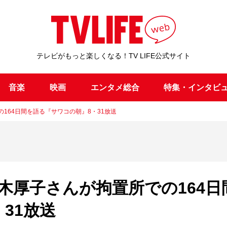
テレビがもっと楽しくなる！TV LIFE公式サイト
音楽
映画
エンタメ総合
特集・インタビ
164日間を語る『サワコの朝』8・31放送
木厚子さんが拘置所での164日
31放送