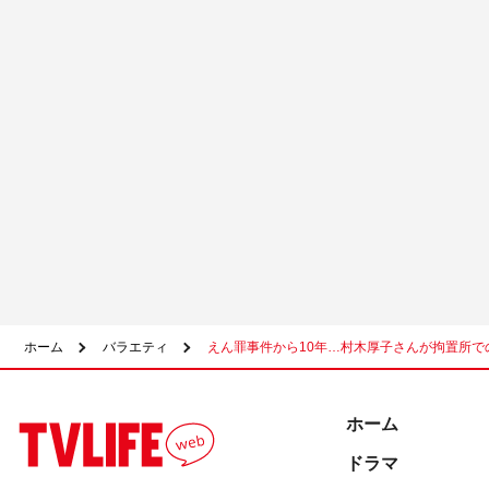
ホーム
バラエティ
えん罪事件から10年…村木厚子さんが拘置所での
ホーム
ドラマ