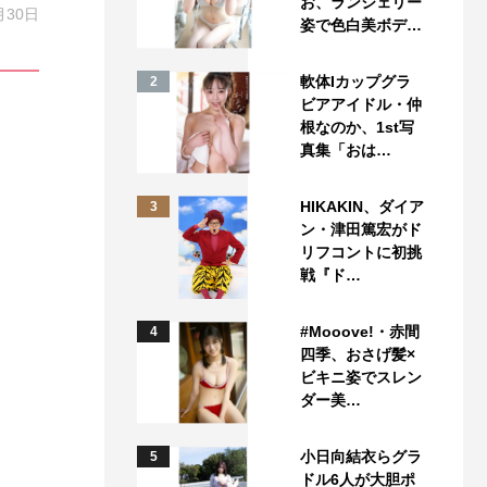
お、ランジェリー
月30日
姿で色白美ボデ…
軟体Iカップグラ
2
ビアアイドル・仲
根なのか、1st写
真集「おは…
HIKAKIN、ダイア
3
ン・津田篤宏がド
リフコントに初挑
戦『ド…
#Mooove!・赤間
4
四季、おさげ髪×
ビキニ姿でスレン
ダー美…
小日向結衣らグラ
5
ドル6人が大胆ポ