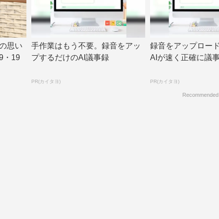
の思い
手作業はもう不要。録音をアッ
録音をアップロー
・19
プするだけのAI議事録
AIが速く正確に議
PR(カイタヨ)
PR(カイタヨ)
Recommended