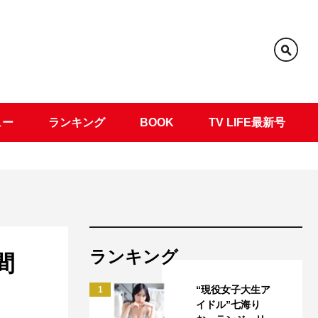
ュー
ランキング
BOOK
TV LIFE最新号
ランキング
間
“現役女子大生ア
1
イドル”七海り