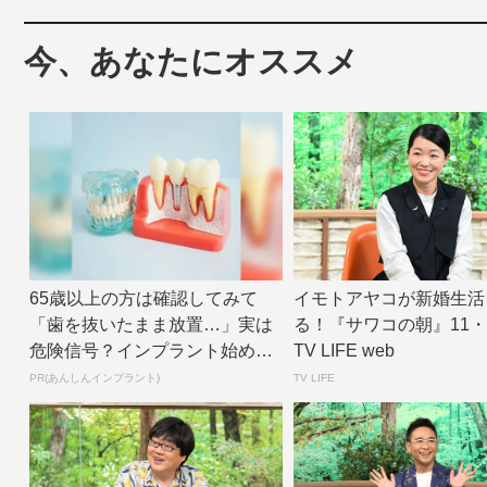
今、あなたにオススメ
65歳以上の方は確認してみて
イモトアヤコが新婚生活
「歯を抜いたまま放置…」実は
る！『サワコの朝』11・7
危険信号？インプラント始めま
TV LIFE web
せんか？
PR(あんしんインプラント)
TV LIFE