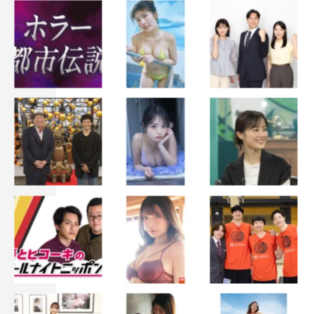
今回7人を指導したGinyuforcEは、豊洲PITイベント「イ
ケダンMAXのつなげる つなげる つなげる」にも出演する
ことが決定。ステージ上で、イケダンたちとサイリウムダ
ンスで競演する。
また、この日の撮影終了後、8月30日に22歳の誕生日を
迎えた阿部顕嵐をかつ丼ケーキでお祝いした。