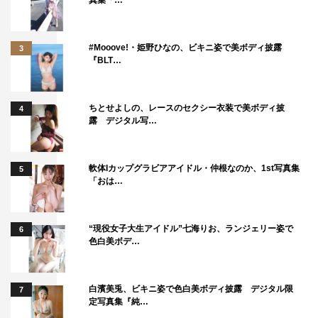
真集「…
#Mooove!・姫野ひなの、ビキニ姿で美ボディ披露
3
『BLT…
ちとせよしの、レースのセクシー衣装で美ボディ披
4
露 デジタル写…
そして、迎えた本番。とっくに体力の限界を超えている
軟体Iカップグラビアアイドル・仲根なのか、1st写真集
5
はずのイケダンたちだったが、サイリウムが発光するとス
「おは…
イッチオン。7人の動きがシンクロした、迫力のパフォー
マンスを披露した。
“現役女子大生アイドル”七海りお、ランジェリー姿で
6
色白美ボデ…
白濱美兎、ビキニ姿で色白美ボディ披露 デジタル限
7
定写真集『純…