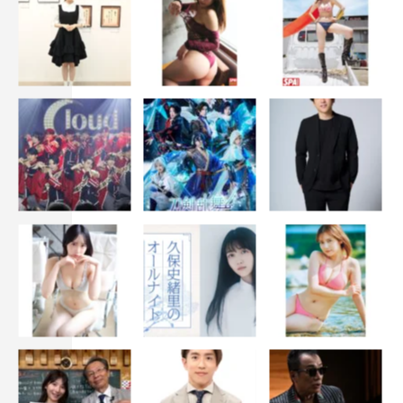
『イケダンMAX』
TOKYO MX 地上波9ch
毎週（木）25：05～25：35＜TOKYO MX1＞
出演：安井謙太郎、真田佑馬、諸星翔希、森田美勇人、萩
谷慧悟、阿部顕嵐、長妻怜央