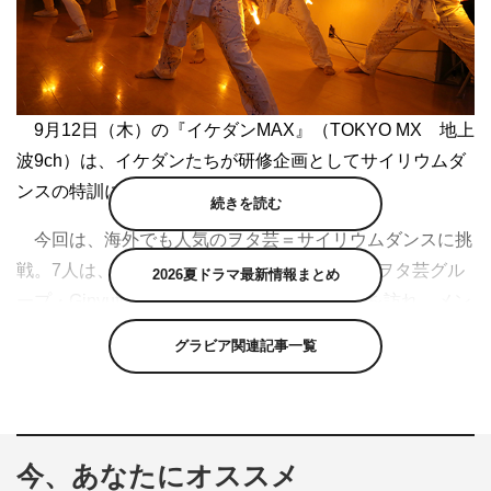
9月12日（木）の『イケダンMAX』（TOKYO MX 地上
波9ch）は、イケダンたちが研修企画としてサイリウムダ
ンスの特訓に挑んだ。
続きを読む
今回は、海外でも人気のヲタ芸＝サイリウムダンスに挑
戦。7人は、そのパイオニア的存在ともいえるヲタ芸グル
2026夏ドラマ最新情報まとめ
ープ・GinyuforcE（ギニューフォース）の元を訪れ、メン
バーの“ギア”から特訓を受けた。
グラビア関連記事一覧
今、あなたにオススメ