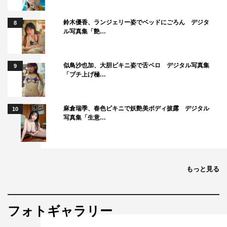
鈴木優香、ランジェリー姿でベッドにごろん デジタ
8
ル写真集「艶…
似鳥沙也加、大胆ビキニ姿で舌ペロ デジタル写真集
9
「ブチ上げ極…
麻倉瑞季、春色ビキニで妖艶美ボディ披露 デジタル
10
写真集「生意…
もっと見る
フォトギャラリー