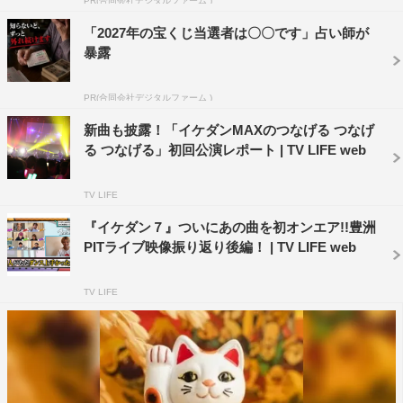
PR(合同会社デジタルファーム )
ダンスは得意なだけに、わずかな練習ですぐに振りを覚
えるイケダンたち。しかし、サイリウムダンスはとにかく
「2027年の宝くじ当選者は〇〇です」占い師が
暴露
テンポが速く、重要なのはリズム感より体力。過酷な特訓
に必死にくらいついていく7人だったが、やがてヘロヘロ
PR(合同会社デジタルファーム )
に…。
新曲も披露！「イケダンMAXのつなげる つなげ
る つなげる」初回公演レポート | TV LIFE web
TV LIFE
『イケダン７』ついにあの曲を初オンエア!!豊洲
PITライブ映像振り返り後編！ | TV LIFE web
TV LIFE