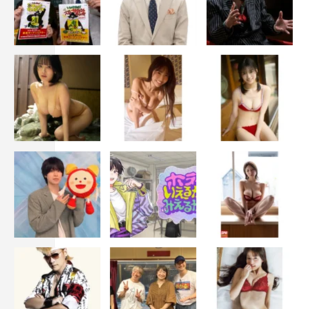
MC：タイムマシーン3号（山本浩司、関太）
ゲスト：GinyuforcE
番組サイト：
https://s.mxtv.jp/variety/ikedan_max/
TOKYO MX FES.2019 vol.2「イケダンMAXのつなげる つ
なげる つなげる」：https://s.mxtv.jp/tokyomx_fes2019_2/
イケダンMAX
タイムマシーン3号
安井謙太郎
森田美勇人
真田佑馬
萩谷慧悟
諸星翔希
長妻怜央