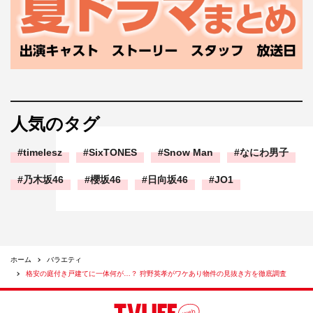
人気のタグ
timelesz
SixTONES
Snow Man
なにわ男子
乃木坂46
櫻坂46
日向坂46
JO1
ホーム
バラエティ
格安の庭付き戸建てに一体何が…？ 狩野英孝がワケあり物件の見抜き方を徹底調査