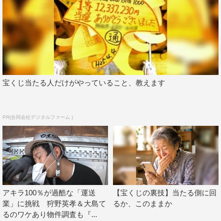
番組Twitter：
https://twitter.com/jissaidounanoka
この記事の写真
宝くじ当たる人だけがやっていること、教えます
PR(合同会社デジタルファーム )
アキラ100％が過酷な「運送
【宝くじの裏技】当たる側に回
業」に挑戦 狩野英孝＆大島て
るか、このままか
るのワケあり物件調査も『...