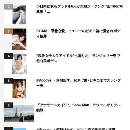
小日向結衣らグラドル6人が大胆ポージング “股”特化写
2
真集「…
STU48・甲斐心愛、イエローのビキニ姿で愛されボデ
3
ィ披露
“現役女子大生アイドル”七海りお、ランジェリー姿で
4
色白美ボデ…
#Mooove!・赤間四季、おさげ髪×ビキニ姿でスレンダ
5
ー美…
『アナザースカイSP』Snow Man・ラウールがモデル
6
挑戦…
#Mooove!・姫野ひなの、ビキニ姿で美ボディ披露