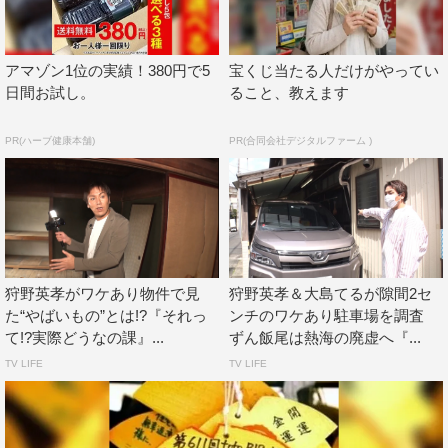
う。さらに「釣り堀で釣った魚の種類日本一」を懸け、50
種類の魚が放たれた釣り堀で“10種類以上”の釣果を目指
アマゾン1位の実績！380円で5
宝くじ当たる人だけがやってい
す。
日間お試し。
ること、教えます
番組情報
PR(ハーブ健康本舗)
PR(合同会社デジタルファーム )
『それって!?実際どうなの課』
日本テレビ系
2020年9月9日（水）後11・59～深0・54
MC：生瀬勝久
狩野英孝がワケあり物件で見
狩野英孝＆大島てるが隙間2セ
出演：博多華丸・大吉、森川葵、大島美幸（森三中）、関
た“やばいもの”とは!?『それっ
ンチのワケあり駐車場を調査
太（タイムマシーン３号）、狩野英孝
て!?実際どうなの課』...
ずん飯尾は熱海の廃虚へ『...
TV LIFE
TV LIFE
web
番組HP：
https://www2.ctv.co.jp/dounanoka/back/