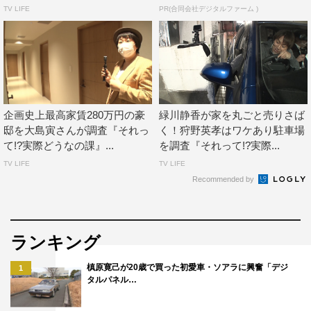
TV LIFE
PR(合同会社デジタルファーム )
企画史上最高家賃280万円の豪
緑川静香が家を丸ごと売りさば
邸を大島寅さんが調査『それっ
く！狩野英孝はワケあり駐車場
て!?実際どうなの課』...
を調査『それって!?実際...
TV LIFE
TV LIFE
Recommended by
ランキング
槙原寛己が20歳で買った初愛車・ソアラに興奮「デジ
1
タルパネル…