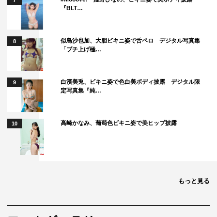
7
『BLT…
似鳥沙也加、大胆ビキニ姿で舌ペロ デジタル写真集
8
「ブチ上げ極…
白濱美兎、ビキニ姿で色白美ボディ披露 デジタル限
9
定写真集『純…
高崎かなみ、葡萄色ビキニ姿で美ヒップ披露
10
もっと見る