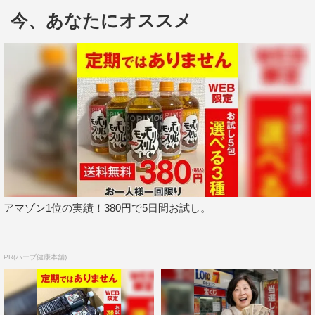
うエレベーター・地下室付きのきれいなワケあり物件にも
今、あなたにオススメ
訪れる。
アマゾン1位の実績！380円で5日間お試し。
他に、タイムマシーン3号・関太が日本一の称号を目指す
コーナーでは女性層を獲得するべく、女性たちの間で人気
PR(ハーブ健康本舗)
沸騰中の回転スイーツ食べ放題店「MAISON ABLE Cafe
RonRon」で「回転スイーツを食べる数日本一」に挑戦。
制限時間は40分間で、110皿という最高記録の更新を狙