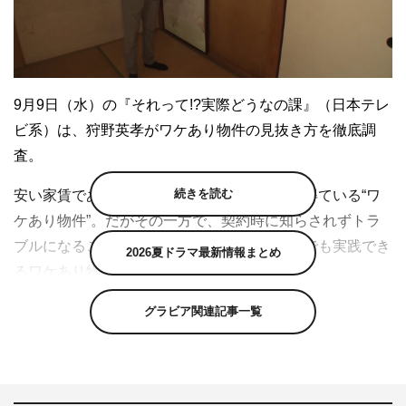
9月9日（水）の『それって!?実際どうなの課』（日本テレ
ビ系）は、狩野英孝がワケあり物件の見抜き方を徹底調
査。
続きを読む
安い家賃であるが故、一部では絶大な支持を得ている“ワ
ケあり物件”。だがその一方で、契約時に知らされずトラ
ブルになることも多い。そこで、狩野が誰にでも実践でき
2026夏ドラマ最新情報まとめ
るワケあり物件の見抜き方を徹底調査する。
まず訪れたのは、庭付きの広い戸建て。家の随所に違和感
グラビア関連記事一覧
を覚えた狩野は、過去に何か事件があったのではと推理す
る。また、所々ガラスが割れた古い一軒家では、壁に書か
れた謎のメッセージを発見。相場の半値で購入されたとい