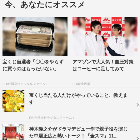
今、あなたにオススメ
父さん役」と話すと、覚えていないふりでとぼける中居。
しかし、その頃の神木のかわいい写真が登場すると当時の
様子をハイテンションで振り返り「かわいいよな～！」と
デレデレに。
宇野は、仕事帰りに財布を紛失したエピソードを披露。カ
ードなども全部入っていて「結構分厚い、財布をパンパン
宝くじ当選者「〇〇をやらず
アマゾンで大人気！血圧対策
にしてたんです」と焦ったという。だが、記憶をたどり、
に買うのはもったいない」
はコーヒーに足してみて
前日スーパーで買い物したことを思い出して急いで自宅
へ。無事に財布は発見されたが、財布のあったとんでもな
PR(合同会社デジタルファーム )
PR(森永乳業)
い場所とは？トーク中、「パンパンの財布」が苦手だとい
宝くじ当たる人だけがやっていること、教えま
う中居がたびたびツッコんで笑いを誘う。
す
PR(合同会社デジタルファーム )
神木隆之介がドラマデビュー作で親子役を演じ
た中居正広と熱いトーク！『金スマ』11...