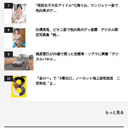
神木隆之介
笑福亭鶴瓶
若槻千夏
“現役女子大生アイドル”七海りお、ランジェリー姿で
7
色白美ボデ…
陣内智則
白濱美兎、ビキニ姿で色白美ボディ披露 デジタル限
8
定写真集『純…
槙原寛己が20歳で買った初愛車・ソアラに興奮「デジ
9
タルパネル…
『金ロー』で「8番出口」ノーカット地上波初放送 二
10
宮和也「ま…
もっと見る