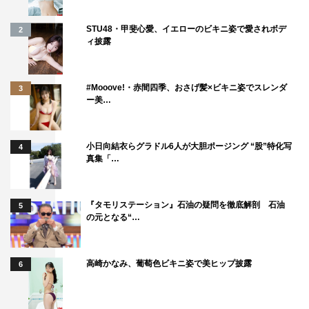
堀北真希の妹・NANAMIは番組初登場。堀北とドラマで共
演経験のある中居は、「黙ってると似てる」と姉妹ならで
STU48・甲斐心愛、イエローのビキニ姿で愛されボデ
2
ィ披露
はのビジュアルに感心。堀北が元気にしているか尋ねた中
居は、NANAMIにスタジオ爆笑のある伝言を託す。
#Mooove!・赤間四季、おさげ髪×ビキニ姿でスレンダ
3
また、飲み過ぎた翌日に水を張っていないバスタブの中で
ー美…
「パンツ一丁で寝てた」という体験談のほか「学生時代に
付き合ってた彼氏に、車でひかれたことがある」というエ
小日向結衣らグラドル6人が大胆ポージング “股”特化写
4
ピソードの豊富さに、鶴瓶＆中居も「すごいなぁ！」と衝
真集「…
撃を受ける。
『タモリステーション』石油の疑問を徹底解剖 石油
5
の元となる“…
高崎かなみ、葡萄色ビキニ姿で美ヒップ披露
6
AAA
中居正広
宮下草薙
杏