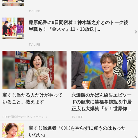
TV LIFE
藤原紀香に8日間密着！神木隆之介とのトーク後
半戦も！『金スマ』11・13放送 |...
TV LIFE
VTRでは電子レンジで○○を温めて爆発など、身近な爆発
の危険とその原因を紹介。ペットボトルや食べ物のゴミが
散乱し、足の踏み場もないほどの“ゴミ屋敷”で生活してい
た草薙航基の部屋で、ある物が爆発。「命の危険を感じ
た」という草薙の実体験を本人出演で再現する。
宝くじ当たる人だけがやって
永瀬廉のかばん紛失エピソー
スタジオでは、料理で危険な体験をしたエピソードが続々
いること、教えます
ドの顛末に笑福亭鶴瓶＆中居
正広も大爆笑『ザ！世界仰天
登場。杏はニューヨークのホテルに宿泊した際、「油揚げ
ニ...
PR(合同会社デジタルファーム )
TV LIFE
を乾煎りしてたら火災報知器が鳴っちゃって。当時19、
20歳くらいだったのですごく焦って」と、火災報知器を止
宝くじ当選者「〇〇をやらずに買うのはもった
いない」
めるためにとっさの機転で対応した経験を明かす。