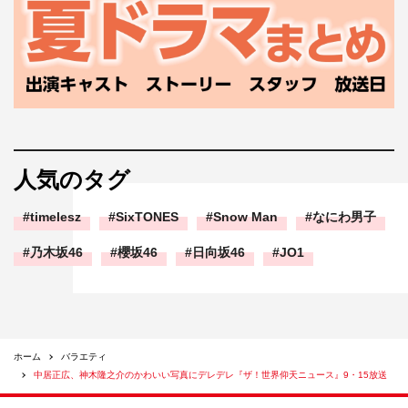
人気のタグ
timelesz
SixTONES
Snow Man
なにわ男子
乃木坂46
櫻坂46
日向坂46
JO1
ホーム
バラエティ
中居正広、神木隆之介のかわいい写真にデレデレ『ザ！世界仰天ニュース』9・15放送