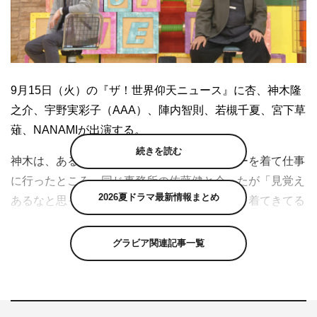
9月15日（火）の『ザ！世界仰天ニュース』に杏、神木隆
之介、宇野実彩子（AAA）、陣内智則、若槻千夏、宮下草
薙、NANAMIが出演する。
続きを読む
神木は、ある日、蜷川実花コラボのトレーナーを着て仕事
に行ったところ、同じ事務所の佐藤健と会ったが「見覚え
2026夏ドラマ最新情報まとめ
あるなと思ったら、まったく同じトレーナーを着てきてる
んです」とトレーナーかぶり。それだけはなく、なんと黒
いパンツとサンダルという着こなしまで丸かぶりだったと
グラビア関連記事一覧
いう仰天事件を明かす。
また、子供の頃に中居正広と共演していた神木が「僕が5
歳の時にレギュラーでドラマに出させていただいた時のお