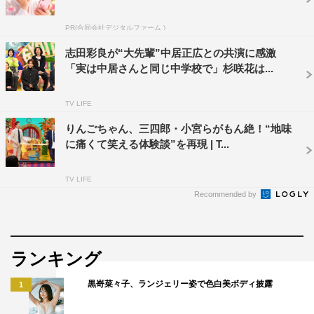
「かなり熱いものが好きなタイプなんです」という宇野
PR(合同会社デジタルファーム )
は、電子レンジを熱めの設定にして牛乳を温めていたら爆
志田彩良が“大先輩”中居正広との共演に感激
発。その意外な原因とは。さらに、中居も電子レンジを使
「実は中居さんと同じ中学校で」杉咲花は...
ってえびグラタンが爆発してしまった時の実際の写真を公
開。扉が勝手に開くほどの爆発だったという状況を語る。
TV LIFE
りんごちゃん、三四郎・小宮らがもん絶！“地味
前回『仰天ニュース』に出演した時、「番組始まって3分
に痛くて笑える体験談”を再現 | T...
の2くらいたつまで一言もしゃべらず…」と振り返る草
薙。その時、笑福亭鶴瓶＆中居から「どんな番組でも大丈
TV LIFE
夫！」とアドバイスされたガヤに必要な3つのワード「マ
Recommended by
ジか！・信じられない！・ワッハッハ！」を実践している
と言い、「あれからずっと心のバイブルとして、まだ通用
してます！（笑）」と感謝。陣内も「確かに『ヒルナンデ
ランキング
ス！』で一緒やったんですけど、結構『マジか！』って言
黒嵜菜々子、ランジェリー姿で色白美ボディ披露
1
ってました（笑）」と暴露する。