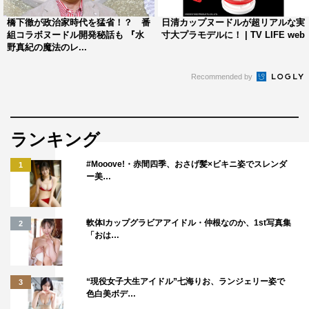
上がる。
橋下徹が政治家時代を猛省！？ 番
日清カップヌードルが超リアルな実
組コラボヌードル開発秘話も 『水
寸大プラモデルに！ | TV LIFE web
他にも、「Kiri」、カルビーの「ポテトチップス」、ブル
野真紀の魔法のレ...
ボンの「ルマンド」にも迫る。
Recommended by
料理コーナーは、フレンチの巨匠のおうちごはん。神戸北
野ホテル総料理長・山口浩シェフが「フライパン1つで出
来る！簡単パエリア」を伝授する。
ランキング
番組情報
#Mooove!・赤間四季、おさげ髪×ビキニ姿でスレンダ
1
ー美…
『水野真紀の魔法のレストラン』
MBS
軟体Iカップグラビアアイドル・仲根なのか、1st写真集
2
2020年9月23日（水）後7・00～8・00
「おは…
©MBS
“現役女子大生アイドル”七海りお、ランジェリー姿で
3
色白美ボデ…