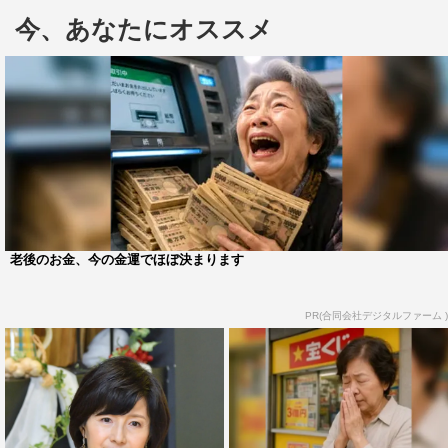
「カップヌードル茶碗蒸し」と「カップヌードルたこ焼
今、あなたにオススメ
き」の2つのアレンジレシピを紹介。
「砕いた麺と具に小麦粉（大さじ3）、水（200ml）、卵
（1個）を混ぜる」「たこ焼き器などでキツネ色になるま
で焼く」という2つの工程だけで完成する「カップヌード
ルたこ焼き」は、試食したスタジオメンバーにも好評。
人気YouTuber「ヴァンゆん」のゆんは、「エビが当たる
か当たらないかって感じがロシアンルーレットみたいでゲ
老後のお金、今の金運でほぼ決まります
ーム性もあってすごく楽しい」と絶賛する。
PR(合同会社デジタルファーム )