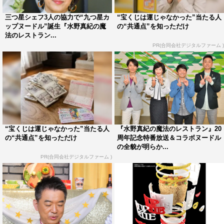
三つ星シェフ3人の協力で“九つ星カ
“宝くじは運じゃなかった”当たる人
ップヌードル”誕生『水野真紀の魔
の“共通点”を知っただけ
法のレストラン...
PR(合同会社デジタルファーム )
また、浅越ゴエ＆関西ジャニーズJr.角紳太郎が大ヒットの
謎を解明。同じく関西ジャニーズJr.の福本大晴（Aぇ！
group）扮するクエスチョンマンも登場する。
“宝くじは運じゃなかった”当たる人
『水野真紀の魔法のレストラン』20
カップヌードルの49回目の誕生日の9月18日に発売された
の“共通点”を知っただけ
周年記念特番放送＆コラボヌードル
「3分では作れない新商品とは？」というクイズをロザ
の全貌が明らか...
PR(合同会社デジタルファーム )
ン・宇治原史規に出題。答えは「原寸大のプラモデル」
で、ロゴのデザインからディテールまで本物のカップヌー
ドルそっくりで、また、カップの中も“謎肉”やエビ、麺ま
で細かく再現されており、日清食品の真骨頂ともいえるム
ダ技術満載の新商品に、スタジオメンバーから称賛の声が