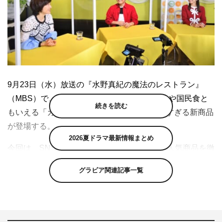
9月23日（水）放送の『水野真紀の魔法のレストラン』
（MBS）で、来年で発売から50年を迎え、今や国民食と
続きを読む
もいえる「カップヌードル」の予想の斜め上すぎる新商品
が登場する。
2026夏ドラマ最新情報まとめ
今回は、SNSがきっかけで大ヒットしている人気商品を徹
底調査する企画第3弾。昨年度の売り上げは1000億円を突
グラビア関連記事一覧
破し、今なお10代・20代を中心に老若男女に愛され続け
ている日清食品の「カップヌードル」に迫る。
スタジオでは、日清食品の公式で最も“バズった”という