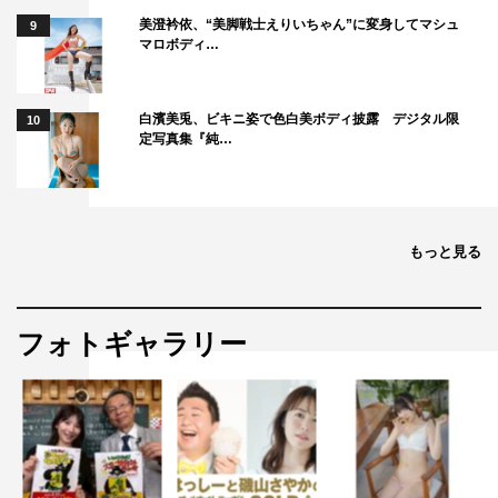
美澄衿依、“美脚戦士えりいちゃん”に変身してマシュ
9
マロボディ…
白濱美兎、ビキニ姿で色白美ボディ披露 デジタル限
10
定写真集『純…
もっと見る
フォトギャラリー