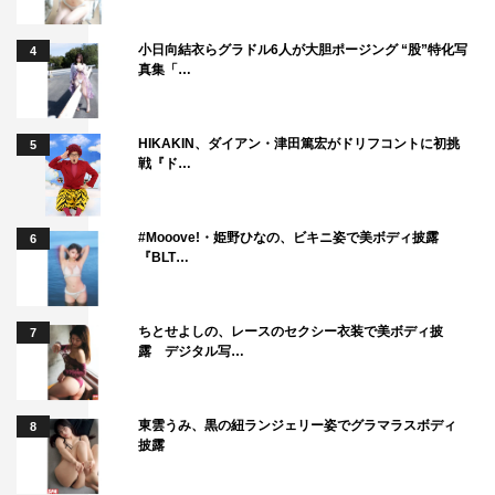
小日向結衣らグラドル6人が大胆ポージング “股”特化写
4
真集「…
Aぇ! group
福本大晴
HIKAKIN、ダイアン・津田篤宏がドリフコントに初挑
5
関西ジャニーズJr.
戦『ド…
#Mooove!・姫野ひなの、ビキニ姿で美ボディ披露
6
『BLT…
ちとせよしの、レースのセクシー衣装で美ボディ披
7
露 デジタル写…
東雲うみ、黒の紐ランジェリー姿でグラマラスボディ
8
披露