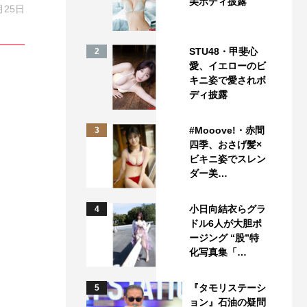
美ボディ披露
月25日
STU48・甲斐心
2
愛、イエローのビ
キニ姿で愛されボ
ディ披露
#Mooove!・赤間
3
四季、おさげ髪×
ビキニ姿でスレン
ダー美…
小日向結衣らグラ
4
ドル6人が大胆ポ
ージング “股”特
化写真集「…
『タモリステーシ
5
ョン』石油の疑問