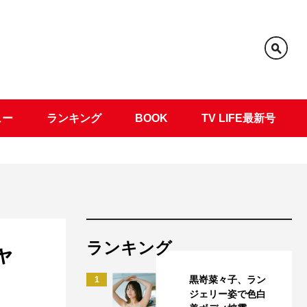
ュー
ランキング
BOOK
TV LIFE最新号
ランキング
ャ
黒嵜菜々子、ラン
1
ジェリー姿で色白