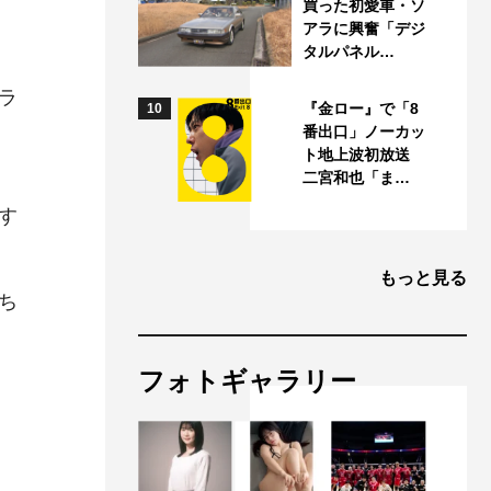
買った初愛車・ソ
アラに興奮「デジ
タルパネル…
こ
ラ
『金ロー』で「8
10
番出口」ノーカッ
ト地上波初放送
二宮和也「ま…
す
もっと見る
ち
フォトギャラリー