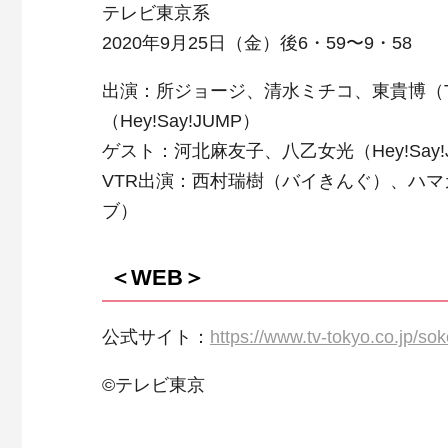
テレビ東京系
2020年9月25日（金）後6・59〜9・58
出演：所ジョージ、清水ミチコ、東貴博（T
（Hey!Say!JUMP）
ゲスト：河北麻友子、八乙女光（Hey!Say!
VTR出演：西村瑞樹（バイきんぐ）、ハ
ブ）
＜WEB＞
公式サイト：
https://www.tv-tokyo.co.jp/so
©テレビ東京