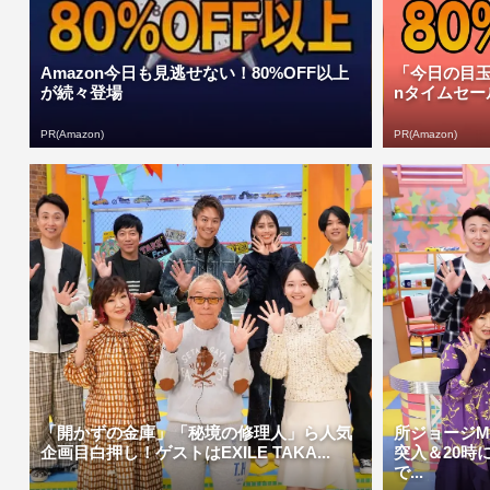
Amazon今日も見逃せない！80%OFF以上
「今日の目玉
が続々登場
nタイムセー
PR(Amazon)
PR(Amazon)
「開かずの金庫」「秘境の修理人」ら人気
所ジョージM
企画目白押し！ゲストはEXILE TAKA...
突入＆20時
で...