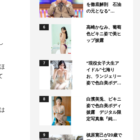
を徹底解剖 石油
の元となる“…
高崎かなみ、葡萄
6
色ビキニ姿で美ヒ
ップ披露
し
“現役女子大生ア
7
ほ
イドル”七海り
て
お、ランジェリー
姿で色白美ボデ…
白濱美兎、ビキニ
8
姿で色白美ボディ
は
披露 デジタル限
定写真集『純…
槙原寛己が20歳で
9