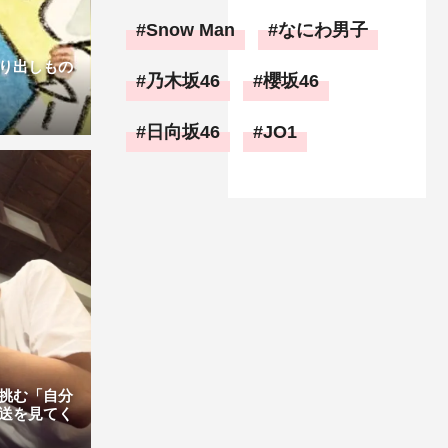
Snow Man
なにわ男子
り出しもの
乃木坂46
櫻坂46
日向坂46
JO1
挑む「自分
送を見てく