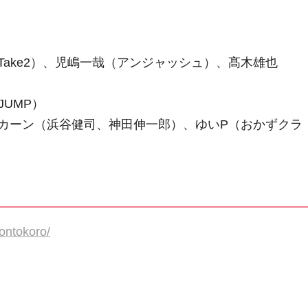
ake2）、児嶋一哉（アンジャッシュ）、髙木雄也
JUMP）
マカーン（浜谷健司、神田伸一郎）、ゆいP（おかずクラ
kontokoro/