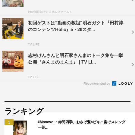
た、事前取材も綿密で、とてもお気に入りのお店での撮影
PR(合同会社デジタルファーム )
もあり、私も放送が楽しみです！」
初回ゲストは“動画の教祖”明石ガクト『田村淳
企画統括・冨士川祐輔（フジテレビプロデュース
のコンテンツHolic』5・28スタ...
事業室デジタルデザイン部）コメント
TV LIFE
「テレビを見ながらスマホをいじる、、、そんな視聴者の
志村けんさんと明石家さんまのトーク集を一挙
当たり前の行為にフィーチャーし“スマホを使うことで、
公開『さんまのまんま』 | TV LI...
より楽しめるテレビ番組”を作りました。Instagramという
既に社会インフラといえるソーシャルメディアとテレビ番
TV LIFE
Recommended by
組を直接つなげることで、メディアコミュニケーションの
新しい形が生まれると期待しています、、、なんて書くと
小難しい感じになりますが、視聴者の皆さんが普段行って
ランキング
いる“（スマホ）ながら視聴”を番組自体に組み込むこと
で、より楽しいコンテンツ体験を提供するのが目的です。
#Mooove!・赤間四季、おさげ髪×ビキニ姿でスレンダ
1
ー美…
ゲストはInstagramでの活躍が目立つ旬なクリエイターた