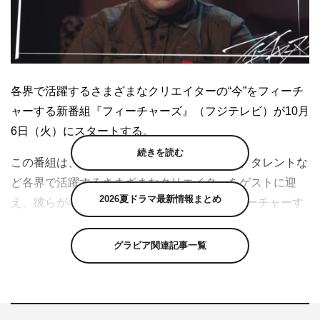
各界で活躍するさまざまなクリエイターの“今”をフィーチ
ャーする新番組『フィーチャーズ』（フジテレビ）が10月
6日（火）にスタートする。
続きを読む
この番組は、アスリート、モデル、ダンサー、タレントな
ど各界で活躍するさまざまなクリエイターをゲストに迎
2026夏ドラマ最新情報まとめ
え、彼らが考える、彼らにとっての“今”をフィーチャーす
る番組。
グラビア関連記事一覧
記念すべき初回放送のゲストはInstagramのフォロワー数
945万人を超える“インスタクイーン”渡辺直美（2020年10
月2日現在）。世界を舞台に活躍する渡辺にとって
の“今”とは。