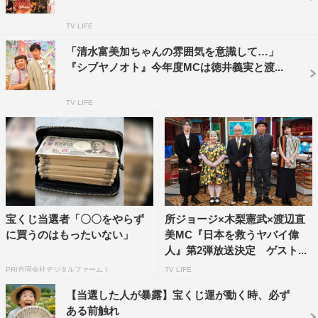
また、番組公式Instagramも開設。ロケの模様や、ゲスト
のオフショット、ナレーション収録時の模様などをアップ
TV LIFE
していく。さらに、ゲストのInstagramでは、収録日の様
「清水富美加ちゃんの雰囲気を意識して…」
子などがゲスト自身の手で投稿される。そして、放送の本
『シブヤノオト』今年度MCは徳井義実と渡...
編後には、ゲスト本人がインスタの編集を行う様子などを
TV LIFE
「インフォマーシャルCM」として放送。番組オンエアの
タイミングに合わせてInstagram投稿も公開されるため、
視聴者もテレビ画面に出るQRコードを読み取ればすぐに
ゲストのInstagramアカウントにアクセスすることができ
る。
宝くじ当選者「〇〇をやらず
所ジョージ×木梨憲武×渡辺直
渡辺直美 コメント
に買うのはもったいない」
美MC『日本を救うヤバイ偉
人』第2弾放送決定 ゲスト...
「これまで多くのテレビ番組に出演させていただき、スタ
ジオ収録やロケ撮影など、さまざまな現場を経験してきま
PR(合同会社デジタルファーム )
TV LIFE
したが、今回の『フィーチャーズ』は、いろいろな面
【当選した人が暴露】宝くじ運が動く時、必ず
ある前触れ
で“普通のテレビの収録の仕方ではない”と感じました。ま