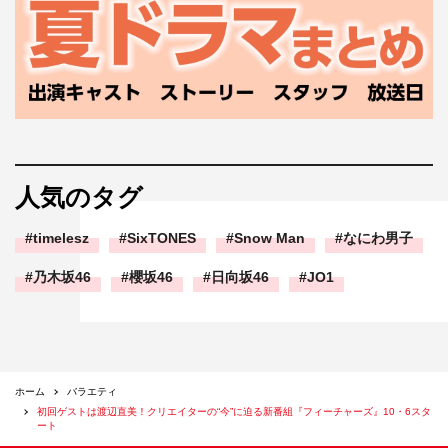
人気のタグ
timelesz
SixTONES
Snow Man
なにわ男子
乃木坂46
櫻坂46
日向坂46
JO1
ホーム
バラエティ
初回ゲストは渡辺直美！クリエイターの“今”に迫る新番組『フィーチャーズ』10・6スタ
ート