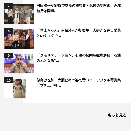
岡田准一がSNSで交流の梶裕貴と念願の初対面 永尾
©フジテレビ
7
柚乃は岡田…
『博士ちゃん』伊藤沙莉が初登場 大好きな芦田愛菜
8
とのタッグで…
『タモリステーション』石油の疑問を徹底解剖 石油
9
の元となる“…
似鳥沙也加、大胆ビキニ姿で舌ペロ デジタル写真集
10
「ブチ上げ極…
もっと見る