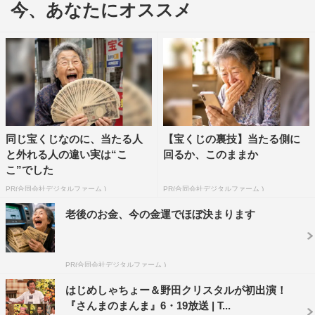
今、あなたにオススメ
さらに、今後のゲストには、EXIT、岡本莉音、久間田琳
加、くれいじーまぐねっと、土佐兄弟、丸山礼（※五十音
順）らも決定している。
同じ宝くじなのに、当たる人
【宝くじの裏技】当たる側に
と外れる人の違い実は“こ
回るか、このままか
こ”でした
PR(合同会社デジタルファーム )
PR(合同会社デジタルファーム )
老後のお金、今の金運でほぼ決まります
PR(合同会社デジタルファーム )
はじめしゃちょー＆野田クリスタルが初出演！
『さんまのまんま』6・19放送 | T...