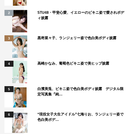
ち。彼ら彼女らの“今”にフィーチャーすることで、視聴者
にちょっとした気付きや新しい発見が与えられる番組を目
STU48・甲斐心愛、イエローのビキニ姿で愛されボデ
2
ィ披露
指しています」
番組情報
黒嵜菜々子、ランジェリー姿で色白美ボディ披露
3
ミニガイド『フィーチャーズ』
フジテレビ（関東ローカル）
2020年10月6日スタート
高崎かなみ、葡萄色ビキニ姿で美ヒップ披露
4
毎週（火）後10時54分～11時
＜出演＞
白濱美兎、ビキニ姿で色白美ボディ披露 デジタル限
5
初回ゲスト：渡辺直美
定写真集『純…
＜ナレーション＞
井上清華（フジテレビアナウンサー）
“現役女子大生アイドル”七海りお、ランジェリー姿で
6
色白美ボデ…
番組公式Instagram：@featuresjp