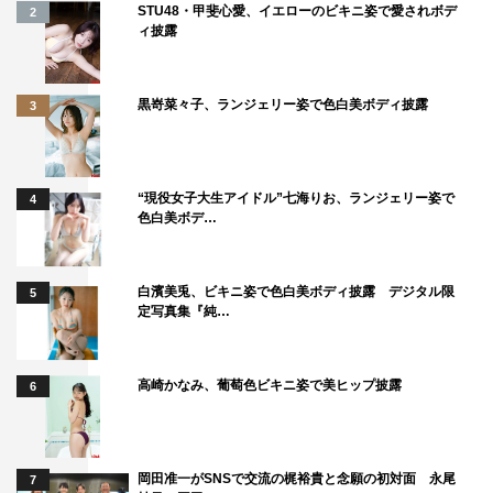
STU48・甲斐心愛、イエローのビキニ姿で愛されボデ
2
ィ披露
黒嵜菜々子、ランジェリー姿で色白美ボディ披露
3
“現役女子大生アイドル”七海りお、ランジェリー姿で
4
色白美ボデ…
白濱美兎、ビキニ姿で色白美ボディ披露 デジタル限
5
定写真集『純…
高崎かなみ、葡萄色ビキニ姿で美ヒップ披露
6
岡田准一がSNSで交流の梶裕貴と念願の初対面 永尾
7