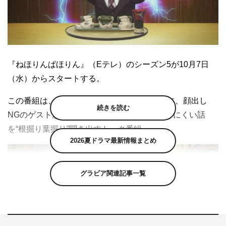
『ねほりんぱほりん』（Eテレ）のシーズン5が10月7日
（水）からスタートする。
この番組は、MCの山里亮太とYOUがモグラに、顔出し
続きを読む
NGのゲストがブタの人形に扮して、普段聞きにくい話
を“根掘り葉掘り”聞き出すトーク番組。
2026夏ドラマ最新情報まとめ
グラビア関連記事一覧