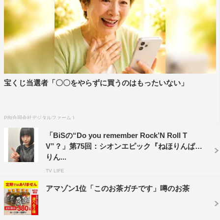
番組情報
『ねほりんぱほりん』
Eテレ
2020年10月7日（水）後10・50～11・20
宝くじ当選者「〇〇をやらずに買うのはもったいない」
©NHK
PR(合同会社デジタルファーム )
「BiSの“Do you remember Rock’N Roll T
V”？」第75回：シオンエピック『ねほりんぱほ
りん...
TV LIFE
YOU
山里亮太
アマゾン1位「このお茶ガチです」噂のお茶