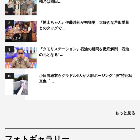
柚乃は岡田…
『博士ちゃん』伊藤沙莉が初登場 大好きな芦田愛菜
8
とのタッグで…
『タモリステーション』石油の疑問を徹底解剖 石油
9
の元となる“…
小日向結衣らグラドル6人が大胆ポージング “股”特化写
10
真集「…
もっと見る
フォトギャラリー