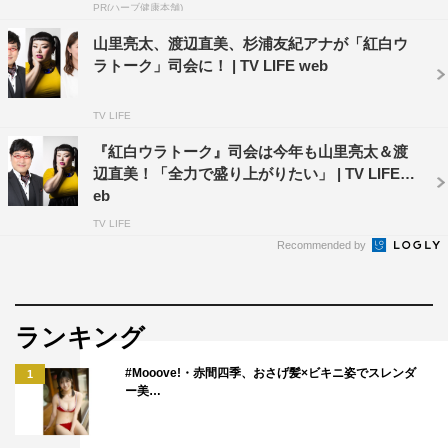
PR(ハーブ健康本舗)
山里亮太、渡辺直美、杉浦友紀アナが「紅白ウ
ラトーク」司会に！ | TV LIFE web
TV LIFE
『紅白ウラトーク』司会は今年も山里亮太＆渡
辺直美！「全力で盛り上がりたい」 | TV LIFE w
eb
TV LIFE
Recommended by
ランキング
#Mooove!・赤間四季、おさげ髪×ビキニ姿でスレンダ
1
ー美…