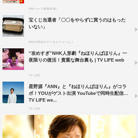
審査の公平性を保つため、調査員の詳細は一切公表されて
PR(ハーブ健康本舗)
こなかったが、今回「ブタの人形ならば」と世界で初めて
宝くじ当選者「〇〇をやらずに買うのはもった
現役調査員のテレビ出演が許された。
いない」
「食事中にわざとナイフを落とすの？」「毎日おいしいも
PR(合同会社デジタルファーム )
の食べているの？」など、知られざる仕事の実態や思いも
“攻めすぎ”NHK人形劇『ねほりんぱほりん』一
よらない苦悩が明らかになる。
夜限りの復活！貴重な舞台裏も | TV LIFE web
TV LIFE
星野源『ANN』と『ねほりんぱほりん』がコラ
ボ！YOUがゲスト出演 YouTubeで同時生配信 |
TV LIFE we...
TV LIFE