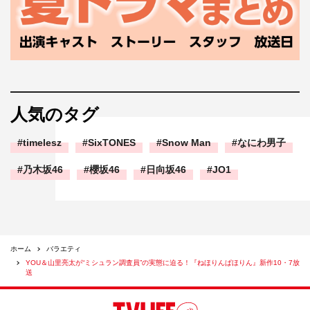
人気のタグ
timelesz
SixTONES
Snow Man
なにわ男子
乃木坂46
櫻坂46
日向坂46
JO1
ホーム
バラエティ
YOU＆山里亮太が“ミシュラン調査員”の実態に迫る！『ねほりんぱほりん』新作10・7放
送