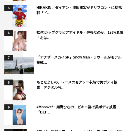
HIKAKIN、ダイアン・津田篤宏がドリフコントに初挑
5
戦『ド…
軟体Iカップグラビアアイドル・仲根なのか、1st写真集
6
「おは…
『アナザースカイSP』Snow Man・ラウールがモデル
7
挑戦…
ちとせよしの、レースのセクシー衣装で美ボディ披
8
露 デジタル写…
#Mooove!・姫野ひなの、ビキニ姿で美ボディ披露
9
『BLT…