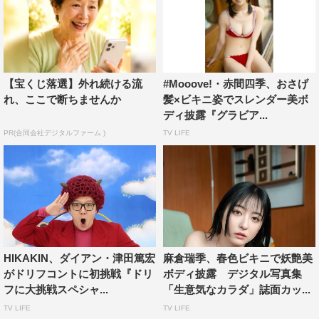
【宝くじ落選】外れ続ける流
#Mooove!・赤間四季、おさげ
れ、ここで断ちませんか
髪×ビキニ姿でスレンダー美ボ
ディ披露『グラビア...
PR(合同会社デジタルファーム )
TV LIFE
HIKAKIN、ダイアン・津田篤宏
麻倉瑞季、春色ビキニで妖艶美
がドリフコントに初挑戦『ドリ
ボディ披露 デジタル写真集
フに大挑戦スペシャ...
「生意気なカラダ」誌面カッ...
TV LIFE
TV LIFE