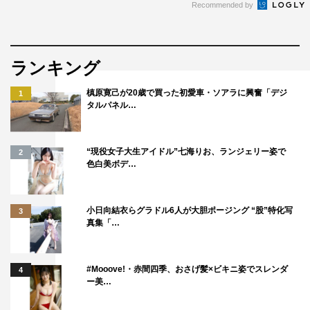
Recommended by
ランキング
槙原寛己が20歳で買った初愛車・ソアラに興奮「デジ
1
タルパネル…
“現役女子大生アイドル”七海りお、ランジェリー姿で
2
色白美ボデ…
小日向結衣らグラドル6人が大胆ポージング “股”特化写
3
真集「…
#Mooove!・赤間四季、おさげ髪×ビキニ姿でスレンダ
4
ー美…