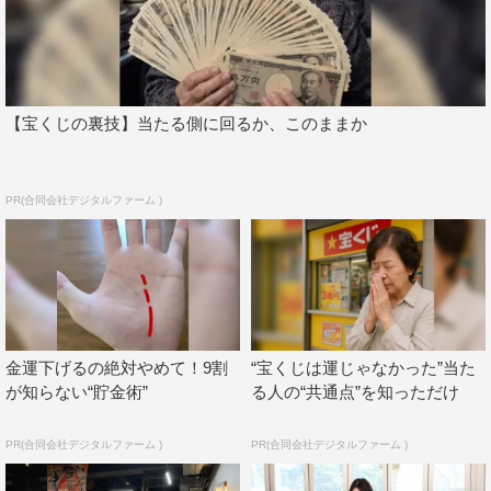
へ通い続ける事20年以上、唐沢行きつけの隠れ家イタリア
ンレストランへ。妻・山口智子の意外な趣味が明らかにな
る。
さらに、チョコレートプラネットへのガチンコドッキリな
【宝くじの裏技】当たる側に回るか、このままか
どスペシャル企画も放送する。
『火曜サプライズ復活 人気者＆人気番組大集合2時間スペ
PR(合同会社デジタルファーム )
シャル』
日本テレビ系
2021年7月6日（火）後7・00～8・54
この記事の写真
金運下げるの絶対やめて！9割
“宝くじは運じゃなかった”当た
が知らない“貯金術”
る人の“共通点”を知っただけ
PR(合同会社デジタルファーム )
PR(合同会社デジタルファーム )