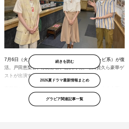
7月6日（火）に『火曜サプライズ』（日本テレビ系）が復
続きを読む
活。戸田恵梨香、永野芽郁、唐沢寿明、増田貴久ら豪華ゲ
ストが出演する。
2026夏ドラマ最新情報まとめ
事前アンケートを基にゲストの小さな夢をかなえる企画に
戸田恵梨香、永野芽郁が登場。まず訪れたのは戸田の小さ
グラビア関連記事一覧
な夢「イカを釣って、イカをさばいて、食べたい！」をか
なえてくれる店「ざうお」さん。今回特別に用意してくれ
たイカを狙って釣りをした戸田にあるハプニングが発生。
しかし、普段から料理をするという戸田がプロ級のイカさ