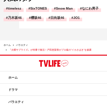
timelesz
SixTONES
Snow Man
なにわ男子
乃木坂46
櫻坂46
日向坂46
JO1
ホーム
バラエティ
『火曜サプライズ』が特番で復活！戸田恵梨香がプロ級の“イカさばき”を披露
ホーム
ドラマ
バラエティ