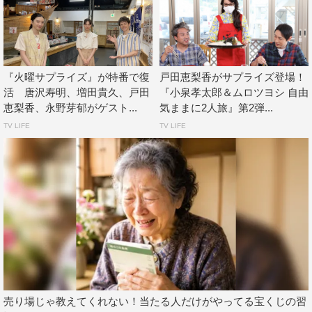
『火曜サプライズ』が特番で復
戸田恵梨香がサプライズ登場！
活 唐沢寿明、増田貴久、戸田
『小泉孝太郎＆ムロツヨシ 自由
DAIGO
ウエンツ瑛士
唐沢寿明
恵梨香、永野芽郁がゲスト...
気ままに2人旅』第2弾...
TV LIFE
TV LIFE
増田貴久
戸田恵梨香
森泉
永野芽郁
石原良純
長嶋一茂
売り場じゃ教えてくれない！当たる人だけがやってる宝くじの習