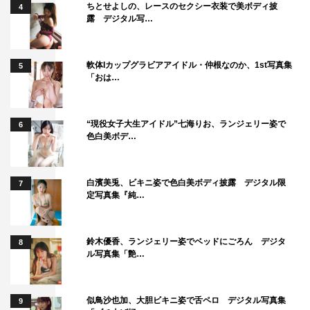
ちとせよしの、レースのセクシー衣装で美ボディ披
4
露 デジタル写…
軟体Iカップグラビアアイドル・仲根なのか、1st写真集
5
「おは…
“現役女子大生アイドル”七海りお、ランジェリー姿で
6
色白美ボデ…
白濱美兎、ビキニ姿で色白美ボディ披露 デジタル限
7
定写真集『純…
鈴木優香、ランジェリー姿でベッドにごろん デジタ
8
ル写真集「艶…
似鳥沙也加、大胆ビキニ姿で舌ペロ デジタル写真集
9