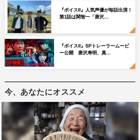
語る。
『ボイスII』人気声優が毎話出演！
2人目のゲストは、『幸せ！ボンビーガール』でDAIGOと
第1話は関智一「唐沢…
共演している森泉。プライベートで足しげく通うというと
っておきの隠れ家で3人をおもてなし。おしゃれなシャン
パンバーでいただく名物の餃子に一同驚愕。森泉が最近ワ
『ボイスII』SPトレーラームービ
ンちゃん専用の80万円の酸素カプセルを購入した話など、
ー公開 唐沢寿明、真…
芸能界を代表する名家出身の4人が繰り広げるトークも必
見だ。
「イケてるオヤジの大人ツアー」では、増田貴久が唐沢寿
明＆ヒロミの2人が通うかっこいい大人のガチ行きつけ店
今、あなたにオススメ
を体験する。まずはヒロミ行きつけのお洒落なカフェへ。
普段はテレビ取材NGだが、今回はヒロミたってのお願い
ということで特別に撮影できることに。ヒロミが必ず注目
するというステーキを食べた増田は「これは行きつけ決定
ですね」と太鼓判を押す。続いては、家族や仕事仲間と店