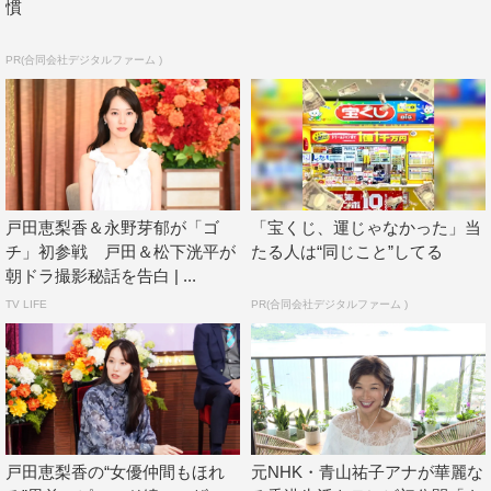
慣
PR(合同会社デジタルファーム )
戸田恵梨香＆永野芽郁が「ゴ
「宝くじ、運じゃなかった」当
チ」初参戦 戸田＆松下洸平が
たる人は“同じこと”してる
朝ドラ撮影秘話を告白 | ...
TV LIFE
PR(合同会社デジタルファーム )
戸田恵梨香の“女優仲間もほれ
元NHK・青山祐子アナが華麗な