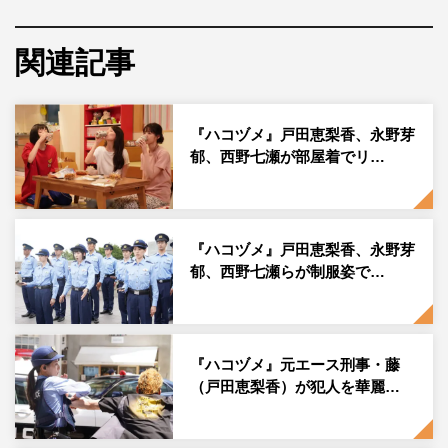
ばきを披露。さらに、戸田が催眠術にかかり、ウエンツ瑛
士＆永野のギャグに涙を見せるひと幕も。
関連記事
石原良純と長嶋一茂の人気企画「良純＆一茂＆DAIGOの
60分1本勝負」も復活。早速オープニングトークから「ま
『ハコヅメ』戸田恵梨香、永野芽
たどっかでやりましょう！ って言われたけど、絶対ねぇ
郁、西野七瀬が部屋着でリ…
ーな！ って思っていた」と一茂節が炸裂。今回はいつも
の3人の元に人気番組からゲストが来て、おもてなしをし
てくれるという。
『ハコヅメ』戸田恵梨香、永野芽
郁、西野七瀬らが制服姿で…
まず1人目のゲストは、水卜麻美アナ。自ら総合司会を務
める『ZIP！』で紹介されて以来、ずっと気になっていた
という“そばつゆ”でいただく絶品黒豚しゃぶしゃぶの店
『ハコヅメ』元エース刑事・藤
へ。そのあまりのおいしさにみんな箸が止まらず、一茂も
（戸田恵梨香）が犯人を華麗…
一瞬で完食してしまう。水卜アナは「今2時起き！こんな
に早く起きたの人生で初めて」と『ZIP！』の番組裏話を