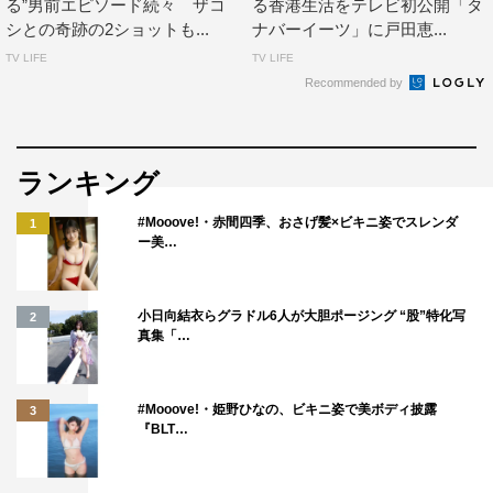
る”男前エピソード続々 ザコ
る香港生活をテレビ初公開「タ
シとの奇跡の2ショットも...
ナバーイーツ」に戸田恵...
TV LIFE
TV LIFE
Recommended by
ランキング
#Mooove!・赤間四季、おさげ髪×ビキニ姿でスレンダ
1
ー美…
小日向結衣らグラドル6人が大胆ポージング “股”特化写
2
真集「…
#Mooove!・姫野ひなの、ビキニ姿で美ボディ披露
3
『BLT…