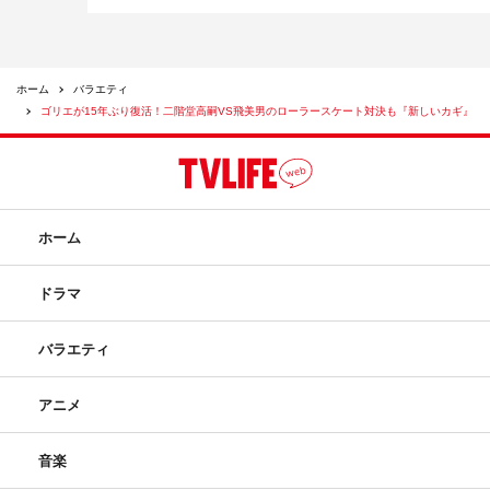
ホーム
バラエティ
ゴリエが15年ぶり復活！二階堂高嗣VS飛美男のローラースケート対決も『新しいカギ』
ホーム
ドラマ
バラエティ
アニメ
音楽