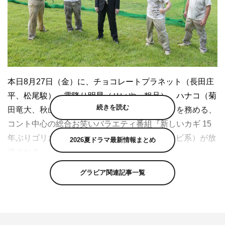
本日8月27日（金）に、チョコレートプラネット（長田庄
平、松尾駿）、霜降り明星（せいや、粗品）、ハナコ（菊
続きを読む
田竜大、秋山寛貴、岡部大）がメインキャストを務める、
コント中心の総合お笑いバラエティ番組『新しいカギ 15
年ぶりゴリエ復活コント3時間SP』（フジテレビ系）が放
2026夏ドラマ最新情報まとめ
送される。
グラビア関連記事一覧
今回の放送は、レギュラーメンバーに加え、岡崎紗絵、岸
優太（King & Prince）、ゴリ（ガレッジセール）、鷲見玲
奈、高月彩良、髙橋ひかる、恒松祐里、長濱ねる、二階堂
高嗣（Kis-My-Ft2）、間宮祥太朗、丸山礼ら豪華ゲストが