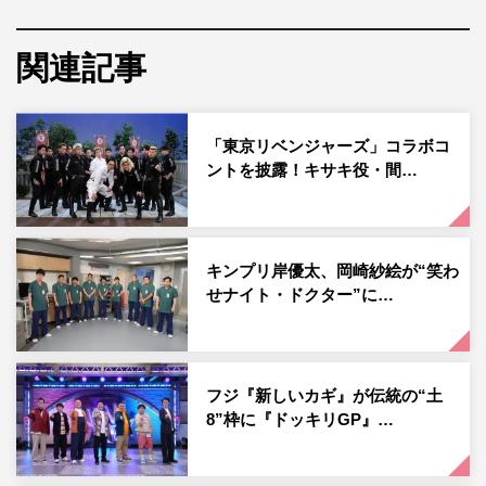
登場する、盛りだくさんの3時間SP。
関連記事
「東京リベンジャーズ」コラボコ
ントを披露！キサキ役・間…
キンプリ岸優太、岡崎紗絵が“笑わ
せナイト・ドクター”に…
3時間SPならではの特別企画「バカイジin箱根 真夏のギ
フジ『新しいカギ』が伝統の“土
ャンブル祭り」では、1日だけの休暇を与えられたという
8”枠に『ドッキリGP』…
設定で、バカイジ（松尾）らがいつものコントを飛び出
し、松尾の地元・箱根でメンバーが大暴れする。