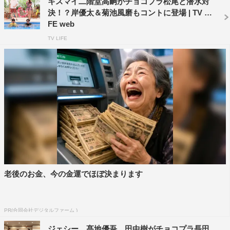
キスマイ二階堂高嗣がチョコプラ松尾と潜水対
決！？岸優太＆菊池風磨もコントに登場 | TV LI
FE web
TV LIFE
おなじみの「ぶっとび！飛美男くん」では、二階堂がれい
なちゃん（鷲見）の幼なじみ・たかし役で再び登場し、飛
美男（松尾駿）とローラースケートで勝負する。華麗なス
ケート技術で魅せる二階堂に、飛美男はどう対抗するの
か。そしてコントの最後には、今後の展開を予想させる謎
の予告も。
老後のお金、今の金運でほぼ決まります
さらに、今回の3時間SPの目玉企画として、『ワンナイ
R&R』（2000年〜2006年／フジテレビ系）に登場してい
PR(合同会社デジタルファーム )
た、ゴリ演じる人気キャラクター・ゴリエが15年ぶりに登
ジェシー、髙地優吾、田中樹がチョコプラ長田