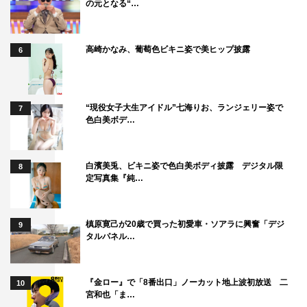
の元となる“…
ガレッジセール
ゴリ
高崎かなみ、葡萄色ビキニ姿で美ヒップ披露
6
チョコレートプラネット
ハナコ
二階堂高嗣
岡崎紗絵
岸優太
“現役女子大生アイドル”七海りお、ランジェリー姿で
7
色白美ボデ…
長濱ねる
間宮祥太朗
霜降り明星
髙橋ひかる
白濱美兎、ビキニ姿で色白美ボディ披露 デジタル限
8
定写真集『純…
槙原寛己が20歳で買った初愛車・ソアラに興奮「デジ
9
タルパネル…
『金ロー』で「8番出口」ノーカット地上波初放送 二
10
宮和也「ま…