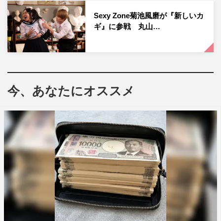
定番コント「ギリギリセーフ〜ゾンビに甘噛みされた
Sexy Zone菊池風磨が『新しいカ
ギ』に参戦 丸山…
男〜」「運命の出会い」をはじめ、久しぶりの「ウーザー
イーツ」には新キャラも登場。映画「東京リベンジャー
ズ」のパロディ「東京むちゃぶリベンジャーズ」の続編で
は、せいやの思わぬ天然ボケに間宮が爆笑するシーンも。
今、あなたにオススメ