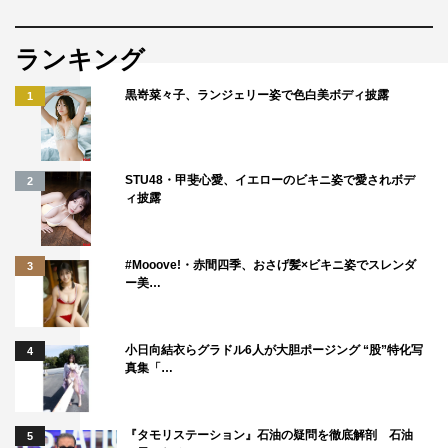
フジテレビ系
2021年8月27日（金）後7・00〜9・58
ランキング
※10月より毎週土曜日 後8・00〜9・00
黒嵜菜々子、ランジェリー姿で色白美ボディ披露
1
WEB
公式HP：
https://www.fujitv.co.jp/newkey/index.html
STU48・甲斐心愛、イエローのビキニ姿で愛されボデ
2
公式Twitter：
https://twitter.com/atarashiikagi
ィ披露
公式Instagram：https://www.instagram.com/atarashiikagi/
©フジテレビ
#Mooove!・赤間四季、おさげ髪×ビキニ姿でスレンダ
3
ー美…
小日向結衣らグラドル6人が大胆ポージング “股”特化写
4
真集「…
King & Prince
Kis-My-Ft2
『タモリステーション』石油の疑問を徹底解剖 石油
5