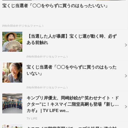
宝くじ当選者「〇〇をやらずに買うのはもったいない」
また、これまで2度放送し、話題を呼んだコント「笑わせ
ナイト・ドクター」も。このコントは月9ドラマ『ナイ
ト・ドクター』のパロディとなっており、レギュラーメン
PR(合同会社デジタルファーム )
バーに加え、現在ドラマに出演中の岸、岡崎らも参加。
【当選した人が暴露】宝くじ運が動く時、必ず
ある前触れ
常に患者を笑顔にするという任務を背負っている「笑わせ
ナイト・ドクター」たちの中で、笑わせることができない
PR(合同会社デジタルファーム )
ドクターを大喜利方式で探し出すという体当たりコント
宝くじ当選者「〇〇をやらずに買うのはもった
だ。今回、岸に課されたのは、“昨日の思い出”を五七五の
いない」
川柳で答えるというお題。そんなむちゃぶりに対し、岸が
ひねり出した爆笑川柳は果たして…。
PR(合同会社デジタルファーム )
キンプリ岸優太、岡崎紗絵が“笑わせナイト・ド
クター”に！キスマイ二階堂高嗣も登場『新しい
カギ』 | TV LIFE we...
TV LIFE