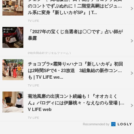
場。松尾とせいやを従えて、久しぶりに「Pecori Night」
のコントでずぶぬれに！二階堂高嗣はビジュア
を披露するほか、15年前のフィーバーぶりを紹介した
ル系に変身『新しいカギSP』 | T...
VTRを見ながらトークを繰り広げる。
TV LIFE
「2027年の宝くじ当選者は〇〇です」占い師が
この記事の写真
暴露
PR(合同会社デジタルファーム )
チョコプラ×霜降り×ハナコ『新しいカギ』初回
は2時間SPで4・23放送 3組集結の新作コント
も | TV LIFE we...
TV LIFE
菊池風磨の出演コント続編も！『オオカミく
ん』パロディには伊藤桃々・なえなのら登場 | T
V LIFE web
番組情報
TV LIFE
Recommended by
『新しいカギ 15年ぶりゴリエ復活コント3時間SP』