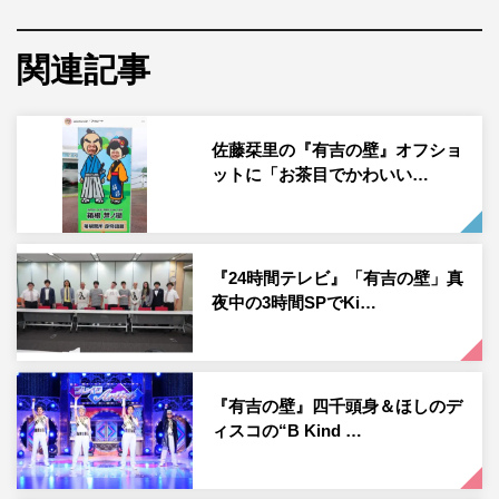
マカロンがうまく作れず悩む蛙亭・イワクラの元にやって
来た中野
周平
が扮するまさかのキャラクターには、有吉弘
関連記事
行が「もう1回呼んで！」と大爆笑。校内のキッチンスタ
ジオを舞台にした料理対決では、インポッシブル＆タイム
マシーン3号による近未来の鉄人たちが登場。まさかの結
佐藤栞里の『有吉の壁』オフショ
ットに「お茶目でかわいい…
末に芸人たちの叫び声が響き渡る。
「ブレイク芸人選手権」では、インポッシブルが“光の速
さで動く超光速ヒーロー”の新キャラを披露。彼らの速過
『24時間テレビ』「有吉の壁」真
ぎるショートコントに芸人たちも困惑する。困ったことは
夜中の3時間SPでKi…
テニスサークルで解決する、チョコレートプラネットのチ
ャラい新キャラ“テニサー”にスタジオ大爆笑。ジャングル
ポケットは、困っている人たちを救う意欲に燃える“ライ
『有吉の壁』四千頭身＆ほしのデ
フセーバーズ”を披露する。
ィスコの“B Kind …
『有吉の壁』
日本テレビ系