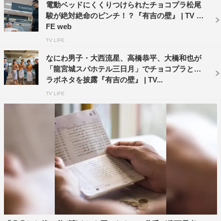
電動ベッドにくくりつけられたチョコプラ松尾
とにかく明るい安村
トム・ブラウン
駿が絶対絶命のピンチ！？『有吉の壁』 | TV LI
FE web
ハナコ
パンサー
TV LIFE
マヂカルラブリー
もう中学生
なにわ男子・大西流星、高橋恭平、大橋和也が
「龍宮城スパホテル三日月」でチョコプラとコ
ラボネタを披露『有吉の壁』 | TV...
三四郎
佐藤栞里
四千頭身
TV LIFE
有吉弘行
椿鬼奴
空気階段
蛙亭
錦鯉