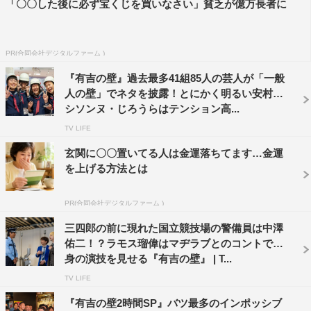
「〇〇した後に必ず宝くじを買いなさい」貧乏が億万長者に
PR(合同会社デジタルファーム )
『有吉の壁』過去最多41組85人の芸人が「一般
人の壁」でネタを披露！とにかく明るい安村、
シソンヌ・じろうらはテンション高...
TV LIFE
玄関に〇〇置いてる人は金運落ちてます…金運
を上げる方法とは
PR(合同会社デジタルファーム )
三四郎の前に現れた国立競技場の警備員は中澤
佑二！？ラモス瑠偉はマヂラブとのコントで渾
身の演技を見せる『有吉の壁』 | T...
TV LIFE
『有吉の壁2時間SP』バツ最多のインポッシブ