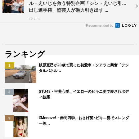
ル・えいじを救う特別企画「シン・えいじ引き
出し選手権」壁芸人が魅力引き出す ...
TV LIFE
Recommended by
ランキング
槙原寛己が20歳で買った初愛車・ソアラに興奮「デジ
1
タルパネル…
STU48・甲斐心愛、イエローのビキニ姿で愛されボデ
2
ィ披露
#Mooove!・赤間四季、おさげ髪×ビキニ姿でスレンダ
3
ー美…