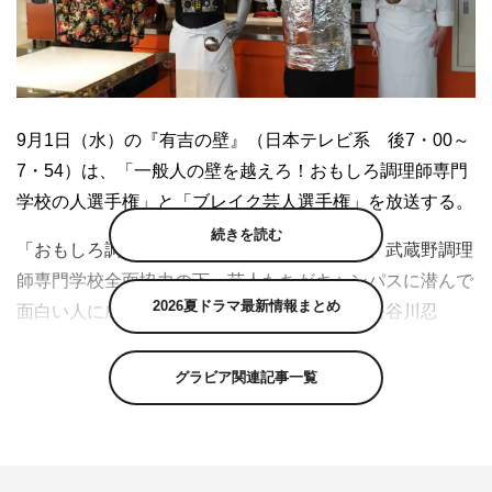
9月1日（水）の『有吉の壁』（日本テレビ系 後7・00～
7・54）は、「一般人の壁を越えろ！おもしろ調理師専門
学校の人選手権」と「ブレイク芸人選手権」を放送する。
続きを読む
「おもしろ調理師専門学校の人選手権」では、武蔵野調理
師専門学校全面協力の下、芸人たちがキャンパスに潜んで
2026夏ドラマ最新情報まとめ
面白い人に成り切る。シソンヌ・じろうは、長谷川忍
に“二郎語”の授業を行っている様子。「ご無沙汰してま
す。お元気ですか？」を二郎語に言い換えるとどうなるの
グラビア関連記事一覧
か。大教室では、もう中学生が親子丼の授業中。鶏肉（ハ
ナコ・岡部大）と卵（ハナコ・秋山寛貴）の元に「ちょっ
と待った！」という声とともにやってきたのは…。