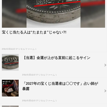
宝くじ当たる人は“たまたま”じゃない?!
PR(合同会社デジタルファーム )
U字工事
インポッシブル
かが屋
【当選】金運が上がる直前に起こるサイン
きつね
シソンヌ
ジャングルポケット
PR(合同会社デジタルファーム )
「2027年の宝くじ当選者は〇〇です」占い師が
タイムマシーン3号
暴露
チョコレートプラネット
PR(合同会社デジタルファーム )