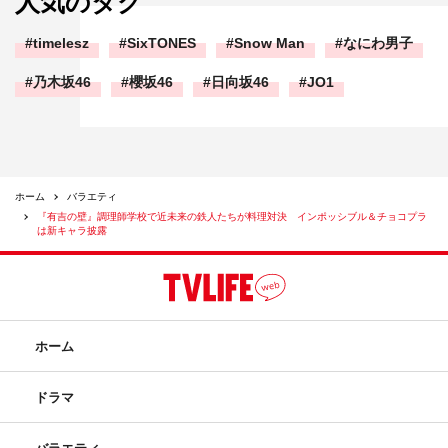
人気のタグ
timelesz
SixTONES
Snow Man
なにわ男子
乃木坂46
櫻坂46
日向坂46
JO1
ホーム
バラエティ
『有吉の壁』調理師学校で近未来の鉄人たちが料理対決 インポッシブル＆チョコプラ
は新キャラ披露
ホーム
ドラマ