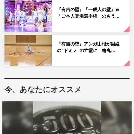
2021年9月1日（水）後7・00～7・54
『有吉の壁』「一般人の壁」＆
「ご本人登場選手権」のもう…
MC：有吉弘行
アシスタント：佐藤栞里
出演者：椿鬼奴／三四郎、シソンヌ、ジャングルポケッ
『有吉の壁』アンガ山根が因縁
ト、タイムマシーン3号、チョコレートプラネット、ハナ
の“ドミノ”の亡霊に 椿鬼…
コ、パンサー、四千頭身／インポッシブル、蛙亭、かが
屋、きつね、空気階段、トム・ブラウン、錦鯉、マヂカル
ラブリー、もう中学生、U字工事／とにかく明るい安村
この記事の写真
今、あなたにオススメ