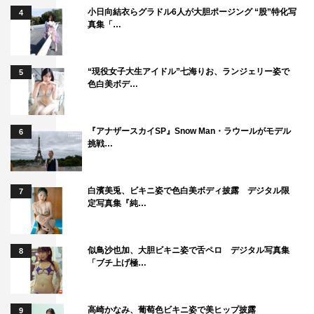
小日向結衣らグラドル6人が大胆ポージング “股”特化写
4
真集「…
“現役女子大生アイドル”七海りお、ランジェリー姿で
5
色白美ボデ…
『アナザースカイSP』Snow Man・ラウールがモデル
6
挑戦…
白濱美兎、ビキニ姿で色白美ボディ披露 デジタル限
7
定写真集『純…
似鳥沙也加、大胆ビキニ姿で舌ペロ デジタル写真集
8
「ブチ上げ極…
高崎かなみ、葡萄色ビキニ姿で美ヒップ披露
9