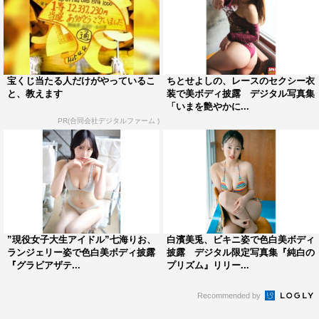
宝くじ当たる人だけがやっているこ
ちとせよしの、レースのセクシー衣
と、教えます
装で美ボディ披露 デジタル写真集
「いまを艶やかに...
PR(合同会社デジタルファーム )
”現役女子大生アイドル”七海りお、
白濱美兎、ビキニ姿で色白美ボディ
ランジェリー姿で色白美ボディ披露
披露 デジタル限定写真集『純白の
『グラビアザテ...
プリズム』リリー...
Recommended by