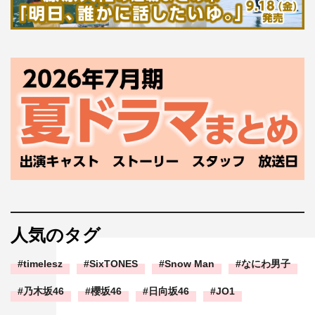
人気のタグ
timelesz
SixTONES
Snow Man
なにわ男子
乃木坂46
櫻坂46
日向坂46
JO1