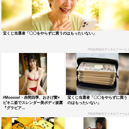
宝くじ当選者「〇〇をやらずに買うのはもったいない」
PR(合同会社デジタルファーム )
#Mooove!・赤間四季、おさげ髪×
宝くじ当選者「〇〇をやらずに買う
ビキニ姿でスレンダー美ボディ披露
のはもったいない」
『グラビア...
PR(合同会社デジタルファーム )