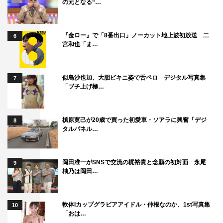
の元となる“…
『金ロー』で「8番出口」ノーカット地上波初放送 二
6
宮和也「ま…
似鳥沙也加、大胆ビキニ姿で舌ペロ デジタル写真集
7
「ブチ上げ極…
槙原寛己が20歳で買った初愛車・ソアラに興奮「デジ
8
タルパネル…
岡田准一がSNSで交流の梶裕貴と念願の初対面 永尾
9
柚乃は岡田…
軟体Iカップグラビアアイドル・仲根なのか、1st写真集
10
「おは…