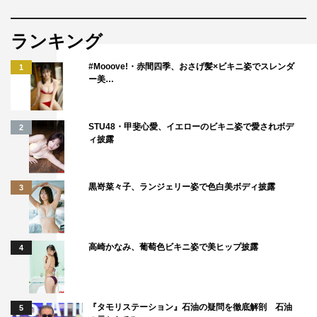
ランキング
#Mooove!・赤間四季、おさげ髪×ビキニ姿でスレンダ
1
ー美…
STU48・甲斐心愛、イエローのビキニ姿で愛されボデ
2
ィ披露
黒嵜菜々子、ランジェリー姿で色白美ボディ披露
3
高崎かなみ、葡萄色ビキニ姿で美ヒップ披露
4
『タモリステーション』石油の疑問を徹底解剖 石油
5