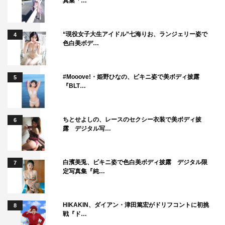
真集「…
“現役女子大生アイドル”七海りお、ランジェリー姿で
4
色白美ボデ…
#Mooove!・姫野ひなの、ビキニ姿で美ボディ披露
5
『BLT…
ちとせよしの、レースのセクシー衣装で美ボディ披
6
露 デジタル写…
白濱美兎、ビキニ姿で色白美ボディ披露 デジタル限
7
定写真集『純…
HIKAKIN、ダイアン・津田篤宏がドリフコントに初挑
8
戦『ド…