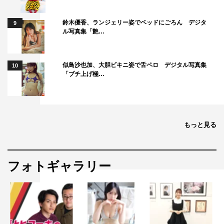
鈴木優香、ランジェリー姿でベッドにごろん デジタ
9
ル写真集「艶…
似鳥沙也加、大胆ビキニ姿で舌ペロ デジタル写真集
10
「ブチ上げ極…
もっと見る
フォトギャラリー