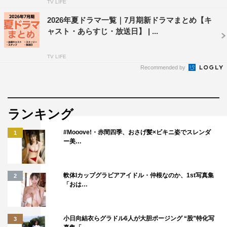
TV LIFE
2026年夏ドラマ一覧｜7月期新ドラマまとめ【キ
ャスト・あらすじ・放送日】 | ...
TV LIFE
Recommended by
ランキング
#Mooove!・赤間四季、おさげ髪×ビキニ姿でスレンダ
1
ー美…
軟体Iカップグラビアアイドル・仲根なのか、1st写真集
2
「おは…
小日向結衣らグラドル6人が大胆ポージング “股”特化写
3