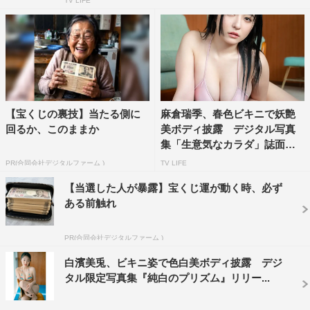
TV LIFE
【宝くじの裏技】当たる側に
麻倉瑞季、春色ビキニで妖艶
回るか、このままか
美ボディ披露 デジタル写真
集「生意気なカラダ」誌面カ
ッ...
PR(合同会社デジタルファーム )
TV LIFE
【当選した人が暴露】宝くじ運が動く時、必ず
ある前触れ
PR(合同会社デジタルファーム )
白濱美兎、ビキニ姿で色白美ボディ披露 デジ
タル限定写真集『純白のプリズム』リリー...