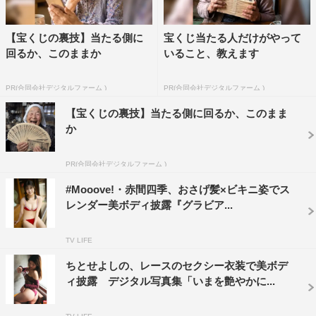
【宝くじの裏技】当たる側に
宝くじ当たる人だけがやって
回るか、このままか
いること、教えます
PR(合同会社デジタルファーム )
PR(合同会社デジタルファーム )
【宝くじの裏技】当たる側に回るか、このまま
か
PR(合同会社デジタルファーム )
#Mooove!・赤間四季、おさげ髪×ビキニ姿でス
レンダー美ボディ披露『グラビア...
TV LIFE
ちとせよしの、レースのセクシー衣装で美ボデ
ィ披露 デジタル写真集「いまを艶やかに...