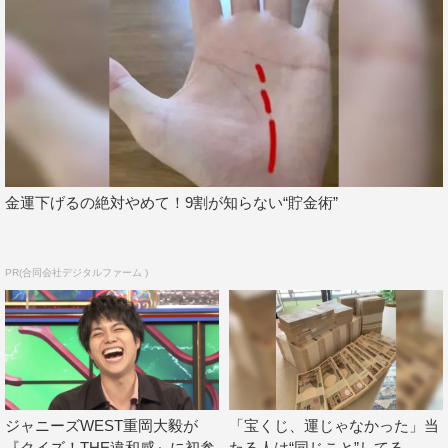
金運下げるの絶対やめて！9割が知らない“貯金術”
PR(合同会社デジタルファーム )
ジャニーズWEST重岡大毅が
「宝くじ、運じゃなかった」当
『クイズ！THE違和感』に初参
たる人は“同じこと”してる