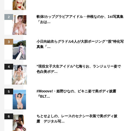
軟体Iカップグラビアアイドル・仲根なのか、1st写真集
2
「おは…
小日向結衣らグラドル6人が大胆ポージング “股”特化写
3
真集「…
“現役女子大生アイドル”七海りお、ランジェリー姿で
4
色白美ボデ…
#Mooove!・姫野ひなの、ビキニ姿で美ボディ披露
5
『BLT…
ちとせよしの、レースのセクシー衣装で美ボディ披
6
露 デジタル写…