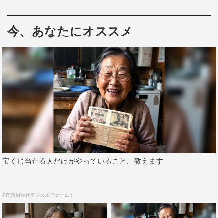
で20年以上乗っているという出川と、普段は軽トラックも
運転するという意外な告白をした北乃は、ここで車にまつ
わる違和感を見つけられるのか。
今、あなたにオススメ
さらに、昨年3月にリニューアルオープンした千葉県市原
市の「アニマルワンダーリゾウト」にやってきた一行は、
動物たちと触れ合い、癒やされながら違和感クイズに挑
戦。目玉イベント・象のショーに大興奮する。
最後は、注目の大人気グランピングスポットへ。「今、行
きたい日本の憧れホテルBEST100」にも選出された話題
のスポットで、若者に人気の最新アクティビティグッズで
違和感対決を。それぞれのスポットでは違和感芸能人が潜
宝くじ当たる人だけがやっていること、教えます
んでおり、見つけるとポイントがゲットできる。さらに助
っ人でロバートの秋山竜次や女優の新川優愛が登場する。
PR(合同会社デジタルファーム )
番組情報