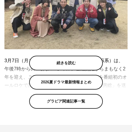
3月7日（月）の『クイズ！THE違和感』（TBS系）は、
続きを読む
午後7時からの2時間スペシャル。番組開始からまもなく2
年を迎え、これまで鍛え上げてきた違和感力を番組初のオ
2026夏ドラマ最新情報まとめ
ールロケで試す「春の違和感トラベルin千葉南房総」を送
る。
グラビア関連記事一覧
違和感クイズに挑むのは、レギュラー解答者の千鳥・大
悟、霜降り明星の粗品、せいや、なにわ男子の大橋和也、
藤原丈一郎に加え、番組に何度も出演している出川哲朗、
大悟デート企画で登場した北乃きい、「違和感チャレン