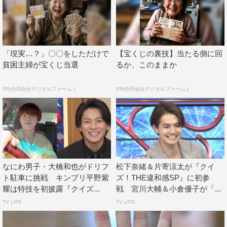
『クイズ！THE違和感SP』
TBS系
2022年3月7日（月）後7・00～9・00
「現実…？」〇〇をしただけで
【宝くじの裏技】当たる側に回
©TBS
貧困主婦が宝くじ当選
るか、このままか
PR(合同会社デジタルファーム )
PR(合同会社デジタルファーム )
なにわ男子
ロバート
出川哲朗
なにわ男子・大橋和也がドリフ
松下奈緒＆片寄涼太が『クイ
北乃きい
千鳥
大橋和也
ト駐車に挑戦 キンプリ平野紫
ズ！THE違和感SP』に初参
耀は特技を初披露『クイズ...
戦 宮川大輔＆小倉優子が「...
新川優愛
秋山竜次
藤原丈一郎
TV LIFE
TV LIFE
藤田ニコル
霜降り明星