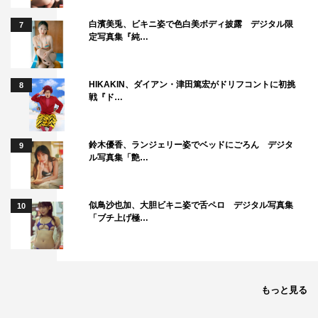
白濱美兎、ビキニ姿で色白美ボディ披露 デジタル限
7
定写真集『純…
HIKAKIN、ダイアン・津田篤宏がドリフコントに初挑
8
戦『ド…
鈴木優香、ランジェリー姿でベッドにごろん デジタ
9
ル写真集「艶…
似鳥沙也加、大胆ビキニ姿で舌ペロ デジタル写真集
10
「ブチ上げ極…
もっと見る