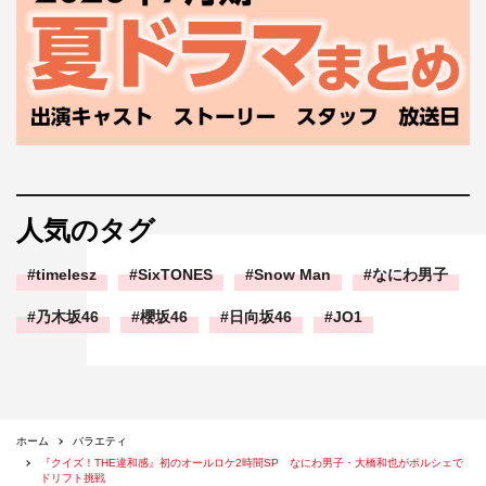
人気のタグ
timelesz
SixTONES
Snow Man
なにわ男子
乃木坂46
櫻坂46
日向坂46
JO1
ホーム
バラエティ
『クイズ！THE違和感』初のオールロケ2時間SP なにわ男子・大橋和也がポルシェで
ドリフト挑戦