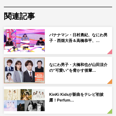
ジ」で見事にドリフトを決めた藤田ニコル。この8人が大
悟チームと出川チームに分かれて違和感力をテストする。
関連記事
一同が最初に訪れたのは、南房総の超人気グルメスポッ
ト。海鮮が食べ放題の浜焼き小屋で「コンプリート違和
バナナマン・日村勇紀、なにわ男
感」に挑む。海鮮焼き食べ放題メニュー12種類の中に“実
子・西畑大吾＆高橋恭平、…
際には提供されていない食材”が3つ紛れている。3つのう
ちの1つはノブが考えた「ノブジョーカー」。これを選ん
だ人は全員分の料金を自腹で支払うことになる。
なにわ男子・大橋和也が山田涼介
の“可愛い”を脅かす後輩…
続いてやってきたのは、昨年日本に初上陸したポルシェ・
エクスペリエンスセンター東京。ポルシェに関する違和感
クイズや、本物のポルシェと同じブレーキやハンドル、シ
KinKi Kidsが新曲をテレビ初披
ートが使われた最新鋭のマシンでのシミュレーションレー
露！Perfum…
スなどに挑む中、大橋が2000万円クラスのポルシェでド
リフトにチャレンジすることに。そして、愛車がポルシェ