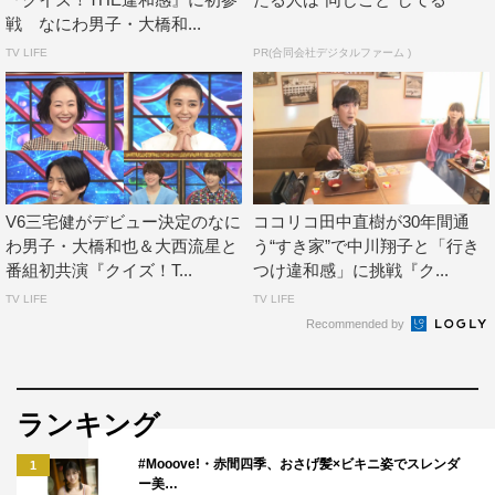
戦 なにわ男子・大橋和...
TV LIFE
PR(合同会社デジタルファーム )
V6三宅健がデビュー決定のなに
ココリコ田中直樹が30年間通
わ男子・大橋和也＆大西流星と
う“すき家”で中川翔子と「行き
番組初共演『クイズ！T...
つけ違和感」に挑戦『ク...
TV LIFE
TV LIFE
Recommended by
ランキング
#Mooove!・赤間四季、おさげ髪×ビキニ姿でスレンダ
1
ー美…