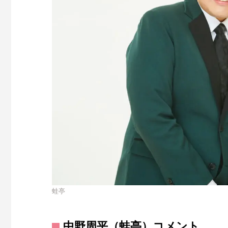
蛙亭
中野周平（蛙亭）コメント