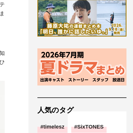
テ
ま
知
ひ
人気のタグ
timelesz
SixTONES