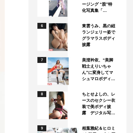
ージング “股”特
化写真集「…
東雲うみ、黒の紐
6
ランジェリー姿で
グラマラスボディ
披露
美澄衿依、“美脚
7
戦士えりいちゃ
ん”に変身してマ
シュマロボディ…
ちとせよしの、レ
8
ースのセクシー衣
装で美ボディ披
露 デジタル写…
相葉雅紀＆ヒロミ
9