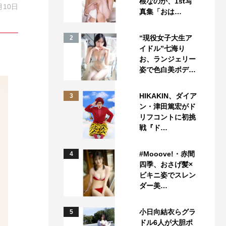
根なのか、1st写
月10日
真集「おは…
“現役女子大生ア
2
イドル”七海り
お、ランジェリー
姿で色白美ボデ…
HIKAKIN、ダイア
3
ン・津田篤宏がド
リフコントに初挑
戦『ド…
#Mooove!・赤間
4
四季、おさげ髪×
ビキニ姿でスレン
ダー美…
小日向結衣らグラ
5
ドル6人が大胆ポ