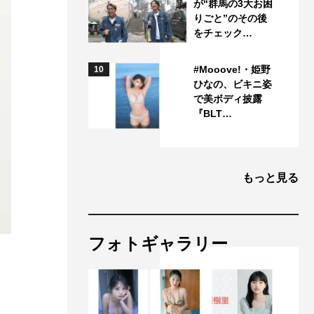
が“群馬の3大お困
りごと”のその後
をチェック…
#Mooove!・姫野
10
ひなの、ビキニ姿
で美ボディ披露
『BLT…
もっと見る
フォトギャラリー