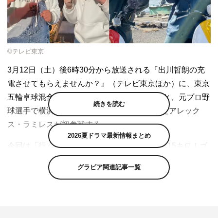
©テレビ東京
3月12日（土）後6時30分から放送される『出川哲朗の充
電させてもらえませんか？』（テレビ東京ほか）に、東京
五輪卓球混合ダブルス金メダリストの水谷隼と、元プロ野
続きを読む
球選手で横浜DeNAベイスターズ監督も務めたアレック
ス・ラミレスが初参戦する。
2026夏ドラマ最新情報まとめ
今回は「行くぞ！九十九里海岸から外房縦断115キロ！ゴ
ールは野島崎の絶景夕日なのですが水谷隼もラミレス
グラビア関連記事一覧
も“スポ根少年”すぎてヤバいよヤバいよSP」と題した2時
間半スペシャル。千葉・九十九里浜の片貝海岸からスター
トし、房総半島を南へ縦断ながら、ゴールの千葉県最南
端・野島崎から見える絶景夕日を目指す。