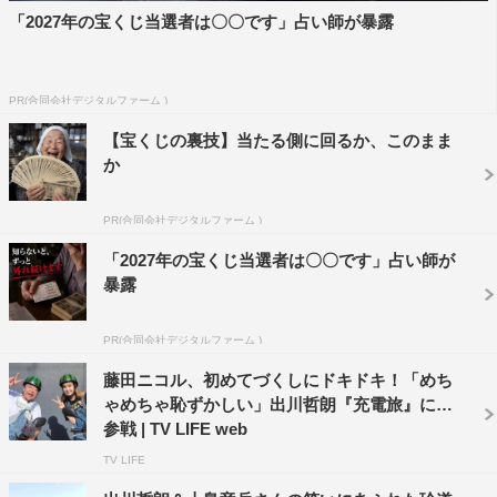
「2027年の宝くじ当選者は〇〇です」占い師が暴露
PR(合同会社デジタルファーム )
【宝くじの裏技】当たる側に回るか、このまま
か
PR(合同会社デジタルファーム )
「2027年の宝くじ当選者は〇〇です」占い師が
アレックス・ラミレス
出川哲朗
暴露
出川哲朗の充電させてもらえませんか？
PR(合同会社デジタルファーム )
水谷隼
藤田ニコル、初めてづくしにドキドキ！「めち
ゃめちゃ恥ずかしい」出川哲朗『充電旅』に初
参戦 | TV LIFE web
TV LIFE