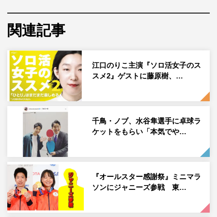
ゲストライダーは、水谷隼とアレックス・ラミレス。2人
関連記事
は卓球、野球などスポーツを通して、地元の人たちとの触
れ合いながら、さすがのプロ技も見せつける。さらに、房
総ならではのグルメを堪能していると、水谷の意外な交友
江口のりこ主演『ソロ活女子のス
関係も明らかになる。
スメ2』ゲストに藤原樹、…
番組プロデューサー・鈴木拓也 コメント
今回は千葉の九十九里浜から外房縦断を目指した充電旅！
千鳥・ノブ、水谷隼選手に卓球ラ
第65代横綱の貴乃花さん、サッカーの澤さん、ボクシング
ケットをもらい「本気でや…
世界チャンピオンの具志堅さん…。個人的には『充電旅』
でアスリートの皆さんの競技中には見せない素顔を見られ
ることが大好きなのですが、今回も初登場の金メダリス
『オールスター感謝祭』ミニマラ
ト・水谷さん＆野球のラミレスさんの意外な素顔が見られ
ソンにジャニーズ参戦 東…
て楽しい旅になりました。そんな2人の旅の様子と2人が初
体験する充電旅らしいガチのハプニングを、出川さんと一