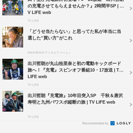
の充電させてもらえませんか？』2時間半SP | T
V LIFE web
TV LIFE
「どうせ当たらない」と思ってた私が本当に当
選した“買い方”がこれ
PR(合同会社デジタルファーム )
出川哲朗が丸山桂里奈と初の電動キックボード
旅へ！『充電』スピンオフ番組10・17放送 | TV
LIFE web
TV LIFE
出川哲朗『充電旅』10年目突入SP 千秋＆唐沢
寿明と九州パワスポ縦断の旅 | TV LIFE web
TV LIFE
Recommended by