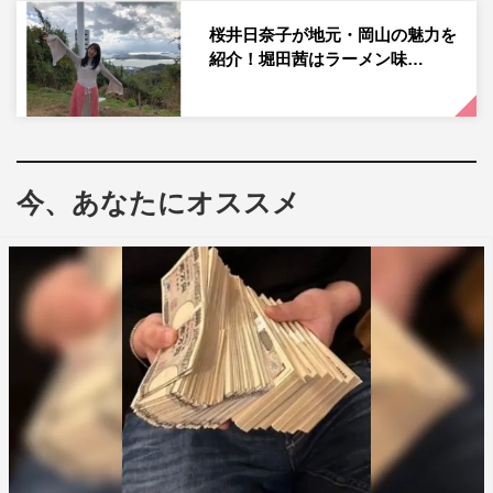
緒にぜひ楽しんでいただければと思います！
桜井日奈子が地元・岡山の魅力を
紹介！堀田茜はラーメン味…
番組情報
『出川哲朗の充電させてもらえませんか？』
行くぞ！九十九里海岸から外房縦断115キロ！ゴールは野
島崎の絶景夕日なのですが水谷隼もラミレスも“スポ根少
今、あなたにオススメ
年”すぎてヤバいよヤバいよSP
テレビ東京ほか
2022年3月12日（土）後6・30～8・54
出演者：出川哲朗、熊谷Ｄ
ゲストライダー：水谷隼、アレックス・ラミレス
公式HP：
https://www.tv-tokyo.co.jp/degawacharging/
この記事の写真