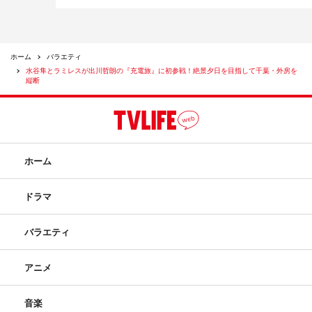
ホーム
バラエティ
水谷隼とラミレスが出川哲朗の『充電旅』に初参戦！絶景夕日を目指して千葉・外房を
縦断
ホーム
ドラマ
バラエティ
アニメ
音楽