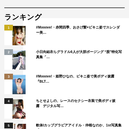
ランキング
#Mooove!・赤間四季、おさげ髪×ビキニ姿でスレンダ
1
ー美…
小日向結衣らグラドル6人が大胆ポージング “股”特化写
2
真集「…
#Mooove!・姫野ひなの、ビキニ姿で美ボディ披露
3
『BLT…
ちとせよしの、レースのセクシー衣装で美ボディ披
4
露 デジタル写…
軟体Iカップグラビアアイドル・仲根なのか、1st写真集
5