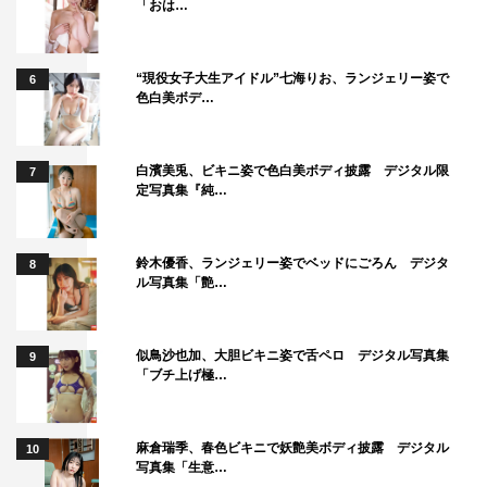
「おは…
“現役女子大生アイドル”七海りお、ランジェリー姿で
6
色白美ボデ…
白濱美兎、ビキニ姿で色白美ボディ披露 デジタル限
7
定写真集『純…
鈴木優香、ランジェリー姿でベッドにごろん デジタ
8
ル写真集「艶…
似鳥沙也加、大胆ビキニ姿で舌ペロ デジタル写真集
9
「ブチ上げ極…
麻倉瑞季、春色ビキニで妖艶美ボディ披露 デジタル
10
写真集「生意…