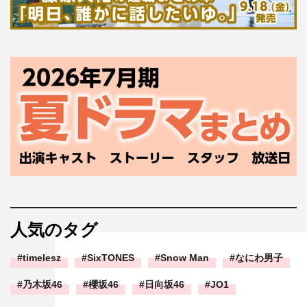
人気のタグ
timelesz
SixTONES
Snow Man
なにわ男子
乃木坂46
櫻坂46
日向坂46
JO1