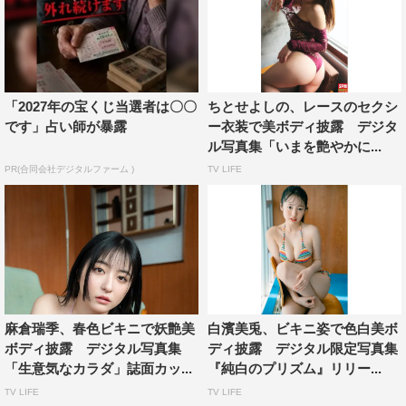
「2027年の宝くじ当選者は〇〇
ちとせよしの、レースのセクシ
です」占い師が暴露
ー衣装で美ボディ披露 デジタ
ル写真集「いまを艶やかに...
PR(合同会社デジタルファーム )
TV LIFE
麻倉瑞季、春色ビキニで妖艶美
白濱美兎、ビキニ姿で色白美ボ
ボディ披露 デジタル写真集
ディ披露 デジタル限定写真集
「生意気なカラダ」誌面カッ...
『純白のプリズム』リリー...
TV LIFE
TV LIFE