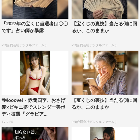
「2027年の宝くじ当選者は〇〇
【宝くじの裏技】当たる側に回
です」占い師が暴露
るか、このままか
PR(合同会社デジタルファーム )
PR(合同会社デジタルファーム )
#Mooove!・赤間四季、おさげ
【宝くじの裏技】当たる側に回
髪×ビキニ姿でスレンダー美ボ
るか、このままか
ディ披露『グラビア...
TV LIFE
PR(合同会社デジタルファーム )