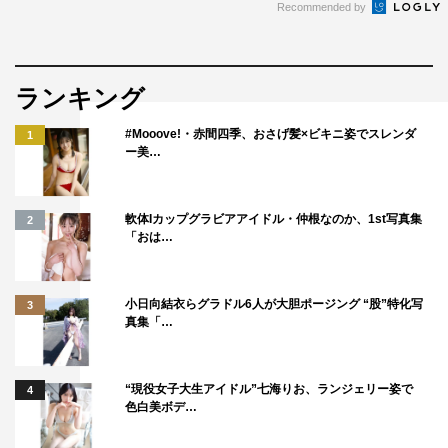
Recommended by
ランキング
#Mooove!・赤間四季、おさげ髪×ビキニ姿でスレンダ
1
ー美…
軟体Iカップグラビアアイドル・仲根なのか、1st写真集
2
「おは…
小日向結衣らグラドル6人が大胆ポージング “股”特化写
3
真集「…
“現役女子大生アイドル”七海りお、ランジェリー姿で
4
色白美ボデ…