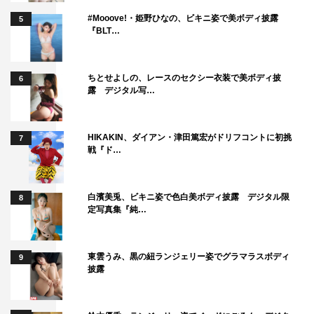
#Mooove!・姫野ひなの、ビキニ姿で美ボディ披露
5
『BLT…
ちとせよしの、レースのセクシー衣装で美ボディ披
6
露 デジタル写…
HIKAKIN、ダイアン・津田篤宏がドリフコントに初挑
7
戦『ド…
白濱美兎、ビキニ姿で色白美ボディ披露 デジタル限
8
定写真集『純…
東雲うみ、黒の紐ランジェリー姿でグラマラスボディ
9
披露