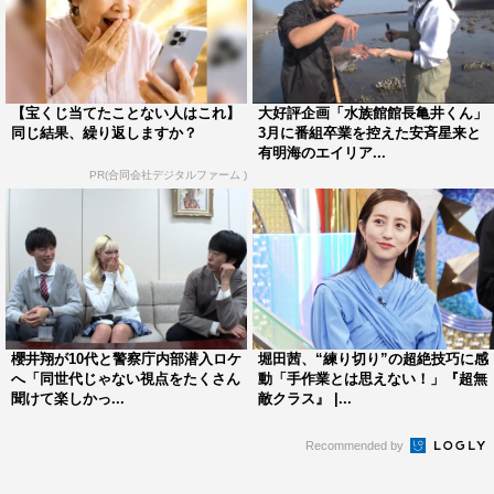
じゃす、KANO、川端結愛、国本梨紗、熊井戸花、小泉の
ん、齊藤なぎさ、崎本紗衣、翔、章子昱、菅田愛貴、髙橋
快空、冨波心、ひまひま、ゆうちゃみ、ロワ梨里愛（五十
音順）
【宝くじ当てたことない人はこれ】
大好評企画「水族館館長亀井くん」
同じ結果、繰り返しますか？
3月に番組卒業を控えた安斉星来と
＜VTR出演＞ 桝太一
有明海のエイリア...
PR(合同会社デジタルファーム )
番組HP：
https://www.ntv.co.jp/mutekiclass/
番組Twitter：@mutekiclass_ntv
番組Instagram：@mutekiclass_ntv
©日本テレビ
この記事の写真
櫻井翔が10代と警察庁内部潜入ロケ
堀田茜、“練り切り”の超絶技巧に感
へ「同世代じゃない視点をたくさん
動「手作業とは思えない！」『超無
聞けて楽しかっ...
敵クラス』 |...
Recommended by