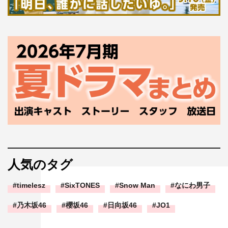
人気のタグ
timelesz
SixTONES
Snow Man
なにわ男子
乃木坂46
櫻坂46
日向坂46
JO1