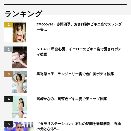
ランキング
#Mooove!・赤間四季、おさげ髪×ビキニ姿でスレンダ
1
ー美…
STU48・甲斐心愛、イエローのビキニ姿で愛されボデ
2
ィ披露
TVLIFE
かまいたち
中条あやみ
黒嵜菜々子、ランジェリー姿で色白美ボディ披露
3
劇団ひとり
安斉星来
小杉竜一
高崎かなみ、葡萄色ビキニ姿で美ヒップ披露
4
指原莉乃
渋谷凪咲
田中樹
羽鳥慎一
菊池風磨
超無敵クラス
『タモリステーション』石油の疑問を徹底解剖 石油
5
の元となる“…