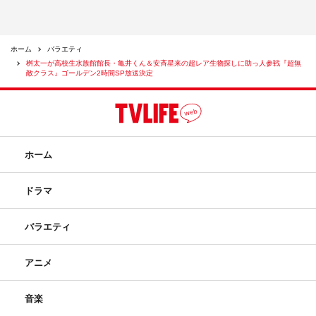
ホーム
バラエティ
桝太一が高校生水族館館長・亀井くん＆安斉星来の超レア生物探しに助っ人参戦『超無
敵クラス』ゴールデン2時間SP放送決定
ホーム
ドラマ
バラエティ
アニメ
音楽