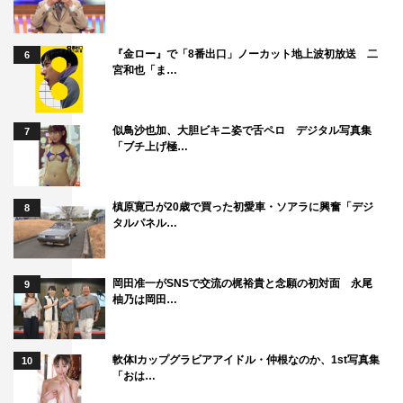
『金ロー』で「8番出口」ノーカット地上波初放送 二
6
宮和也「ま…
似鳥沙也加、大胆ビキニ姿で舌ペロ デジタル写真集
7
「ブチ上げ極…
槙原寛己が20歳で買った初愛車・ソアラに興奮「デジ
8
タルパネル…
岡田准一がSNSで交流の梶裕貴と念願の初対面 永尾
9
柚乃は岡田…
軟体Iカップグラビアアイドル・仲根なのか、1st写真集
10
「おは…