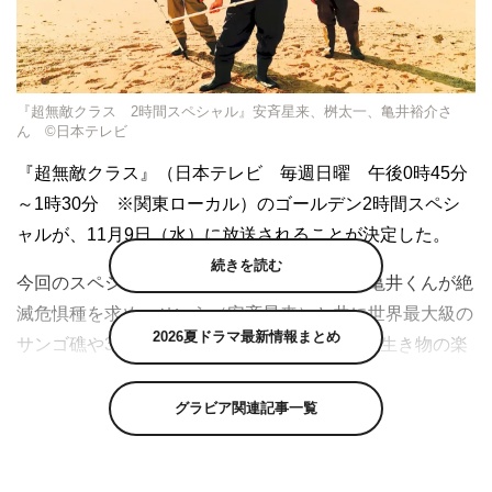
『超無敵クラス 2時間スペシャル』安斉星来、桝太一、亀井裕介さ
ん ©日本テレビ
『超無敵クラス』（日本テレビ 毎週日曜 午後0時45分
～1時30分 ※関東ローカル）のゴールデン2時間スペシ
ャルが、11月9日（水）に放送されることが決定した。
続きを読む
今回のスペシャルでは、高校生水族館館長・亀井くんが絶
滅危惧種を求め、せいら（安斉星来）と共に世界最大級の
2026夏ドラマ最新情報まとめ
サンゴ礁や300種類以上の魚が生息している、生き物の楽
園・石垣島へ。そしてなんと、『ザ！鉄腕！DASH!!』か
らサプライズ助っ人として桝太一が緊急参戦。生き物の魅
グラビア関連記事一覧
力を全力で伝える桝さんのようになりたい！と、亀井くん
が目標に掲げる「憧れの人」でもある桝と共に、日本最大