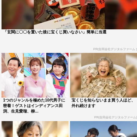
後の大会に密着する「超無敵ラストチャンス」や、遥か遠
くの学校を目指し、とんでもない長距離を毎日チャリ通で
疾走する大人気企画「超無敵チャリ通ジャーニー」も放送
予定。
「玄関に〇〇を置いた後に宝くじ買いなさい」簡単に当選
番組情報
PR(合同会社デジタルファーム )
『超無敵クラス 2時間スペシャル』
日本テレビ系
2022年11月9日（水）午後7時～9時
MC：かまいたち、指原莉乃
ゲスト：菊池風磨（Sexy Zone）、劇団ひとり、小杉竜一
1つのジャンルを極めた10代男子に
宝くじを知らないまま買う人ほど、
（ブラックマヨネーズ）、渋谷凪咲（NMB48）、田中樹
密着！ゲストはインディアンス田
外れ続けます
（SixTONES）、中条あやみ、羽鳥慎一
渕、生見愛瑠、柳...
PR(合同会社デジタルファーム)
＜超無敵クラス＞
足川結珠、安斉星来、井手上漠、海老野心、小川桜花、お