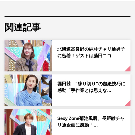
級の怪魚「カニクイ」を追う。
関連記事
北海道富良野の純朴チャリ通男子
に密着！ゲストは藤田ニコ…
堀田茜、“練り切り”の超絶技巧に
『超無敵クラス 2時間スペシャル』
感動「手作業とは思えな…
「カニクイ」とは、褐色の体にまだら模様、最大2メート
ルにも達する日本最大級の淡水魚。強い肉食性を持ち、大
好物のカニをひと飲みすることから地方によっては「カニ
Sexy Zone菊池風磨、長距離チャ
クイ」と呼ばれる怪魚だ。まさかの正式な学名を持つカニ
リ通企画に感動「…
クイの正体とはいったい何なのか。捜索開始わずか15分で