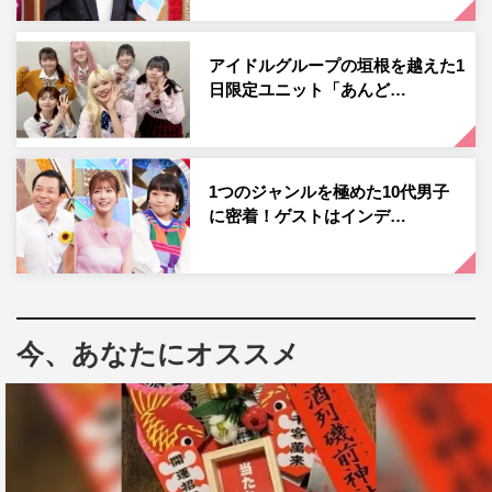
蝶やカニなど希少な生物と遭遇。果たして「カニクイ」を
捕まえることはできるのか。亀井くんとせいらのやりとり
アイドルグループの垣根を越えた1
に、「こういう青春を送りたかった…」と感傷に浸る桝に
日限定ユニット「あんど…
も注目だ。
1つのジャンルを極めた10代男子
に密着！ゲストはインデ…
今、あなたにオススメ
『超無敵クラス 2時間スペシャル』
そのほか、あることに学生生活の全てを捧げる高校生の最