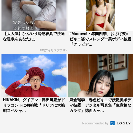
【大人気】ひんやり冷感寝具で快適
#Mooove!・赤間四季、おさげ髪×
な睡眠をあなたに。
ビキニ姿でスレンダー美ボディ披露
『グラビア...
PR(アイリスプラザ)
HIKAKIN、ダイアン・津田篤宏がド
麻倉瑞季、春色ビキニで妖艶美ボデ
リフコントに初挑戦『ドリフに大挑
ィ披露 デジタル写真集「生意気な
戦スペシャ...
カラダ」誌面カッ...
Recommended by