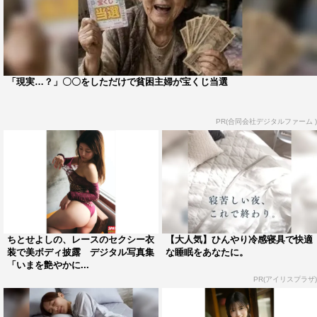
「現実…？」〇〇をしただけで貧困主婦が宝くじ当選
PR(合同会社デジタルファーム )
ちとせよしの、レースのセクシー衣
【大人気】ひんやり冷感寝具で快適
装で美ボディ披露 デジタル写真集
な睡眠をあなたに。
「いまを艶やかに...
PR(アイリスプラザ)