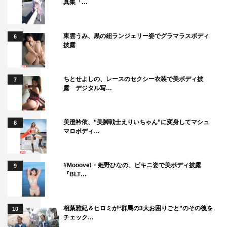
真集「…
東雲うみ、黒の紐ランジェリー姿でグラマラスボディ
6
披露
ちとせよしの、レースのセクシー衣装で美ボディ披
7
露 デジタル写…
美澄衿依、“美脚戦士えりいちゃん”に変身してマシュ
8
マロボディ…
#Mooove!・姫野ひなの、ビキニ姿で美ボディ披露
9
『BLT…
相葉雅紀＆ヒロミが“群馬の3大お困りごと”のその後を
10
チェック…