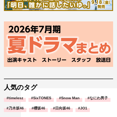
人気のタグ
timelesz
SixTONES
Snow Man
なにわ男子
乃木坂46
櫻坂46
日向坂46
JO1