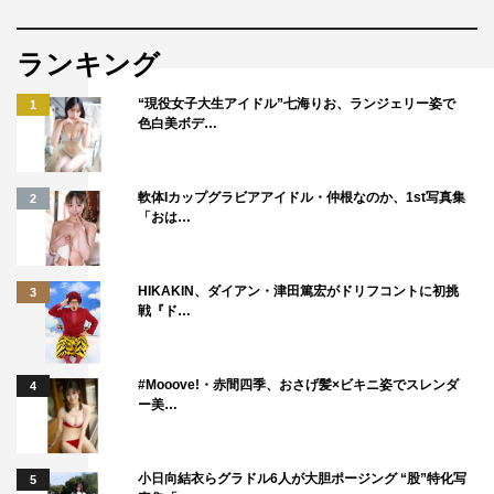
ランキング
“現役女子大生アイドル”七海りお、ランジェリー姿で
1
色白美ボデ…
軟体Iカップグラビアアイドル・仲根なのか、1st写真集
2
「おは…
HIKAKIN、ダイアン・津田篤宏がドリフコントに初挑
3
戦『ド…
#Mooove!・赤間四季、おさげ髪×ビキニ姿でスレンダ
4
ー美…
小日向結衣らグラドル6人が大胆ポージング “股”特化写
5