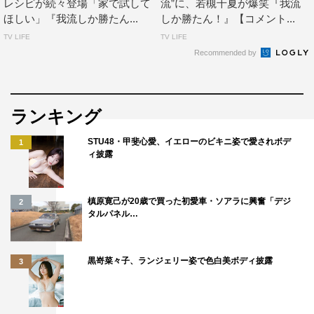
レシピが続々登場「家で試して
流”に、若槻千夏が爆笑『我流
て試していただけたらと思います。私たちも忖度なしで正
ほしい」『我流しか勝たん...
しか勝たん！』【コメント...
直な感想を言っているので、そこも注目して見てもらえた
TV LIFE
TV LIFE
らうれしいです。
Recommended by
番組情報
ランキング
土曜RISE！『我流しか勝たん！クリスマスSP』
フジテレビ（関東ローカル）
STU48・甲斐心愛、イエローのビキニ姿で愛されボデ
1
ィ披露
2022年12月24日（土）午後1時30分～2時30分
公式HP：
https://www.fujitv.co.jp/garyushikakatan/
槙原寛己が20歳で買った初愛車・ソアラに興奮「デジ
2
公式Twitter：
@garyushikakatan
タルパネル…
黒嵜菜々子、ランジェリー姿で色白美ボディ披露
3