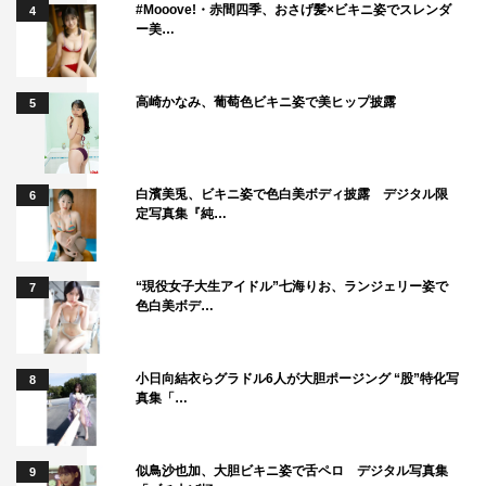
#Mooove!・赤間四季、おさげ髪×ビキニ姿でスレンダ
4
ー美…
高崎かなみ、葡萄色ビキニ姿で美ヒップ披露
5
©フジテレビ
白濱美兎、ビキニ姿で色白美ボディ披露 デジタル限
6
定写真集『純…
“現役女子大生アイドル”七海りお、ランジェリー姿で
あんり
ハライチ
ぼる塾
7
色白美ボデ…
北乃きい
岩井勇気
若槻千夏
小日向結衣らグラドル6人が大胆ポージング “股”特化写
8
真集「…
似鳥沙也加、大胆ビキニ姿で舌ペロ デジタル写真集
9