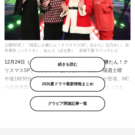
土曜RISE！『我流しか勝たん！クリスマスSP』左から）北乃きい、岩
井勇気（ハライチ）、あんり（ぼる塾）、若槻千夏 ©フジテレビ
12月24日（土）放送の土曜RISE！『我流しか勝たん！ク
続きを読む
リスマスSP』（フジテレビ／関東ローカル 隔週土曜
午後1時30分～2時30分）に、女優の北乃きいが登場。MC
2026夏ドラマ最新情報まとめ
の岩井勇気（ハライチ）、“我流紹介人”のあんり（ぼる
塾）、若槻千夏と共に、“我流”の数々を紹介していく。
グラビア関連記事一覧
今回はクリスマス・イヴの放送ということで、サンタクロ
ース姿で登場したあんり。そんなあんりに、若槻は「サン
タになっている！」、岩井は「何で天の声の衣装が厚いん
だよ」とツッコミを入れ、大盛り上がり。