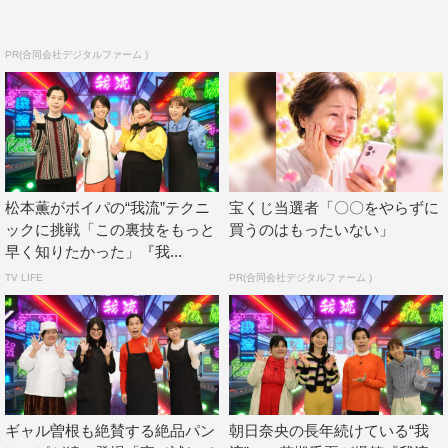
北乃きい コメント
PR(合同会社デジタルファーム )
◆収録を終えてみて今の率直な感想をお聞かせください。
いろんな我流があってとても面白かったです。たくさん笑
いました。テレビの試食だと、おいしいものをいただける
イメージだったのですが、今回は面白いレシピをいただけ
て新鮮で楽しかったです。
松本薫がボイパの“我流”テクニ
宝くじ当選者「〇〇をやらずに
ックに挑戦「この裏技をもっと
買うのはもったいない」
◆印象に残っているところは？
早く知りたかった」『我...
TV LIFE
PR(合同会社デジタルファーム )
納豆我流の飲み物が衝撃でした（笑）。今まで生きてきた
中で食べたことのない味がしました（笑）。ケーキを取り
分ける我流はぜひ家でも実践してみたいなと思います。
◆最後に見どころを教えてください。
ギャル曽根も絶賛する絶品パン
朝日奈央の長年続けている“我
皆さんが今すぐに使える我流がたくさんあるので、ぜひ見