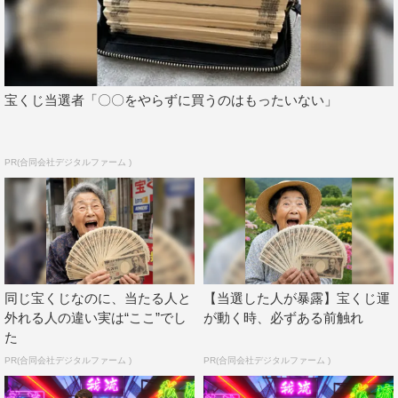
気ない写真になってしまうこともあるイルミネーションの
前での撮影において、あるものを使った“我流”テクニック
を使用し、イルミネーションの写真をキラキラで華やかな
写真に大変身させる。「集合写真を撮る方法」では、タイ
宝くじ当選者「〇〇をやらずに買うのはもったいない」
マーで撮影すると駆け込んだ結果焦ってしまい、うまく撮
影できないこともある中、確実に全員が写り込める意外
PR(合同会社デジタルファーム )
な“我流”を紹介。岩井が「なんだよ、これ！」とあきれな
がらも思わず笑ってしまったそのテクニックとは。
人気コーナー「本来全く用途の違うあるものとあるものが
意外な形でピッタリ合わさる」という「クリティカルフィ
ット」もクリスマスバージョンで送る。今回は、
同じ宝くじなのに、当たる人と
【当選した人が暴露】宝くじ運
Everybody（タクトOK!!、かわなみchoy?）が「クリティ
外れる人の違い実は“ここ”でし
が動く時、必ずある前触れ
カルヒット」のリズムに合わせて、クリスマスにも食べた
た
いある有名なお菓子の箱と、単三電池がぴったりハマると
PR(合同会社デジタルファーム )
PR(合同会社デジタルファーム )
いうネタを披露。北乃がスタジオで実践し、そのあまりの