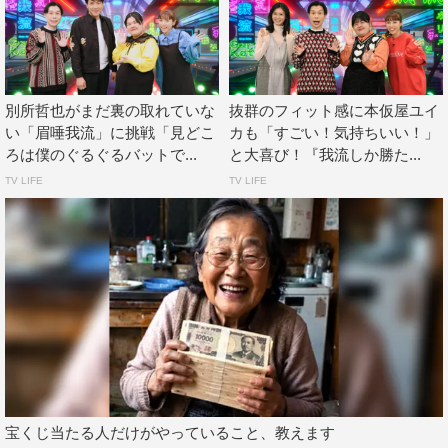
フィット感に「クリティカルフィット！」と笑顔になるひ
と幕も。
また、企業がSNSでバズろうとはりきって、自社製品を使
用したちょっとやりすぎのメニューを調査する企画「はり
別所哲也がまだ裏の取れていな
抜群のフィット感に本仮屋ユイ
い「眉唾我流」に挑戦「見どこ
カも「すごい！気持ちいい！」
きり我流」では、このコーナーでおなじみの村山輝星が
ろは僕のぐるぐるバットで...
と大喜び！『我流しか勝た...
「ハーゲンダッツ ジャパン本社」を訪れ、アイスをまさ
TV LIFE
TV LIFE
かの食材を組み合わせたはりきりアレンジメニューを徹底
調査。あまりのおいしさに村山もびっくりした意外な食材
と組み合わせた驚きの一品が明らかに。
さらに、納豆好きな若槻のために「若槻へのクリスマスプ
レゼント」として、納豆マニアがプレゼンするとっておき
の“納豆我流”を紹介。このほか「クリスマスの翌日我流」
として「残ったシャンメリーの活用法」や「クリスマスリ
ースの活用法」「食べ終わったピザの箱の活用法」なども
公開していく。
宝くじ当たる人だけがやっていること、教えます