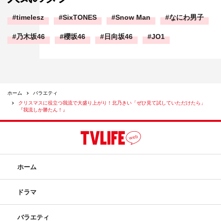
timelesz
SixTONES
Snow Man
なにわ男子
乃木坂46
櫻坂46
日向坂46
JO1
ホーム
バラエティ
クリスマスに役立つ我流で大盛り上がり！北乃きい「ぜひ見て試していただけたら」
『我流しか勝たん！』
ホーム
ドラマ
バラエティ