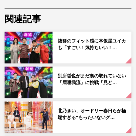
最初に紹介するのは「ケーキをきれいに取り分ける方
関連記事
法」。ホールケーキを包丁で切り分けるのは難しく、皿に
取り分ける際にケーキが崩れてしまうことも。だが、ある
ものを使用した“我流”テクニックを使えば、いとも簡単に
抜群のフィット感に本仮屋ユイカ
ケーキを取り分けることができるようになるという。さら
も「すごい！気持ちいい！…
に海外でも実際に流行している、よりおしゃれなケーキの
取り分け方法も紹介する。クリスマスにぴったりな“我
流”裏技とは。
別所哲也がまだ裏の取れていない
「眉唾我流」に挑戦「見ど…
そして「子供が喜ぶ我流」もお届け。「風船の遊び方編」
では、風船を膨らませて手でついて遊ぶのが本流なのに対
し、“我流”は風船とドライヤーを使ったまさかのダイナミ
北乃きい、オードリー春日らが極
ックな遊び方を、「ココアの楽しみ方編」では、ココアの
端すぎる“もったいないグ…
粉末を牛乳に溶かして飲むのが本流なのに対し、“我流”は
見たら思わず笑ってしまうようなココアの飲み方を提案。