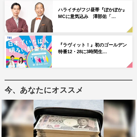
さらに、見たら試したくなる炭酸飲料が一瞬でフローズン
状態に凍ってしまう裏技も飛び出す。
ハライチがフジ昼帯『ぽかぽか』
MCに意気込み 澤部佑「…
『ラヴィット！』初のゴールデン
特番12・28に3時間生…
今、あなたにオススメ
土曜RISE！『我流しか勝たん！クリスマスSP』左から）北乃きい、岩
井勇気（ハライチ）、若槻千夏 ©フジテレビ
また、この時期にぴったりの「クリスマス写真」をうまく
撮影する“我流”も公開。「キラキラに撮る方法」では、味