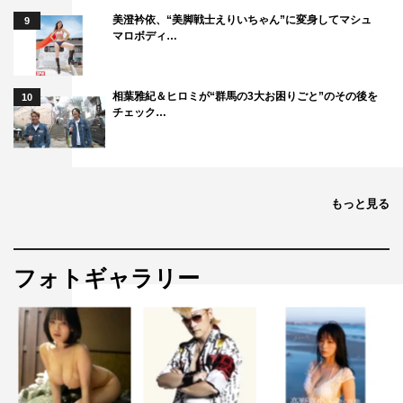
美澄衿依、“美脚戦士えりいちゃん”に変身してマシュ
9
マロボディ…
相葉雅紀＆ヒロミが“群馬の3大お困りごと”のその後を
10
チェック…
もっと見る
フォトギャラリー