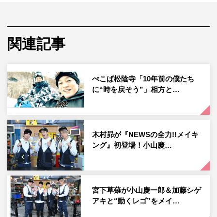
する。
今回はぺこぱをゲストに迎え、食品サンプル作りに挑戦。
関連記事
日本食品サンプルアート協会の代表理事で、国内の食品サ
ンプルアートの第一人者である今井規雄さんに教わりなが
ら、“思い出の料理”をテーマにメイキングする。
ぺこぱ松陰寺「10年前の僕たち
に“時を戻そう”」相方と…
加藤は学生時代によく通っていたというオムライス専門
店・ラケルの「ハンバーグオムライス」を制作。加藤は同
じく当時卵がとろけるオムライスにハマっていた小山と共
に、思い出話に花を咲かせる。小山は誕生日に母親が必ず
木村昴が『NEWSの全力!!メイキ
ング』初登場！小山慶…
買ってきてくれたというTop’sの「チョコレートケー
キ」、松陰寺太勇は12年間アルバイトをしていたレストラ
ン・新宿中村屋の「コールマンカリー」、シュウペイは大
好きな町中華の「麻婆チャーハン」を作ることに。
宮下草薙が小山慶一郎＆加藤シゲ
アキと“動くレゴ”をメイ…
制作にとりかかる前に、まずは5つの並べられたお菓子の