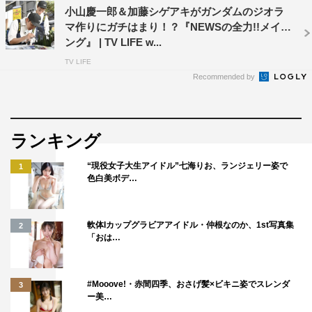
小山慶一郎＆加藤シゲアキがガンダムのジオラ
マ作りにガチはまり！？『NEWSの全力!!メイキ
ング』 | TV LIFE w...
TV LIFE
Recommended by
ランキング
“現役女子大生アイドル”七海りお、ランジェリー姿で
1
色白美ボデ…
軟体Iカップグラビアアイドル・仲根なのか、1st写真集
2
「おは…
#Mooove!・赤間四季、おさげ髪×ビキニ姿でスレンダ
3
ー美…