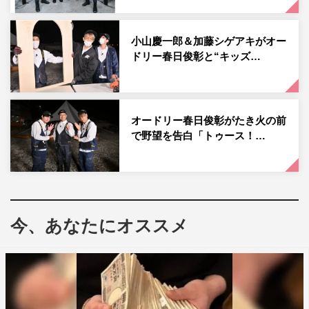
中に紛れた食品サンプルを当てるゲームを行う。今井さん
から、これまで100人中1人しか正解を見抜けなかったと
小山慶一郎＆加藤シゲアキがオー
言われ「我々をなめないでくださいよ～。僕ら当てちゃう
ドリー春日俊彰と“キッズ…
んで！」と謎の自信を見せる4人。しかし、今井さんが手
掛けたリアル過ぎる食品サンプルに困惑。その精巧さに一
同は驚がくする。
オードリー春日俊彰がたき火の前
その後、いよいよ本物そっくりな食品サンプルを目指して
で野望を告白「トゥース！…
メイキング開始。入門編としてレタスとお好み焼き作りに
トライするも、4人は「これが初級？ 結構難しい」と苦
戦する。「ハンバーグオムライス」を作ると意気込んでい
た加藤だが「目玉焼きに変えようかな（笑）」と頭を抱え
今、あなたにオススメ
る場面も。果たして、思い出の詰まった料理を上手に再現
することはできるのか。
また、作業の合間に展開する「全力！トーキング」では、
ジャニーズに憧れて芸能界へ入ったシュウペイが、小学生