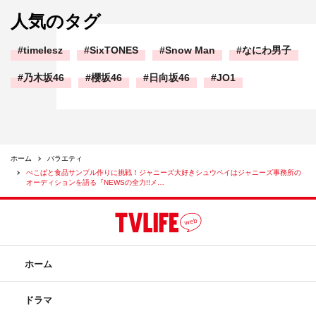
人気のタグ
timelesz
SixTONES
Snow Man
なにわ男子
乃木坂46
櫻坂46
日向坂46
JO1
ホーム
バラエティ
ぺこぱと食品サンプル作りに挑戦！ジャニーズ大好きシュウペイはジャニーズ事務所の
オーディションを語る『NEWSの全力!!メ…
ホーム
ドラマ