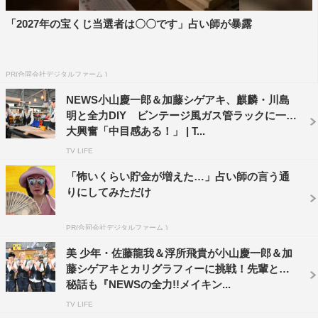
「2027年の宝くじ当選者は〇〇です」占い師が暴露
PR(合同会社デジタルファーム )
NEWS小山慶一郎＆加藤シゲアキ、麒麟・川島
明と全力DIY ビンテージ風ガス管ラックに一同
大興奮「中目感ある！」 | T...
TV LIFE
「怖いくらい貯金が増えた…」占い師の言う通
りにしてみただけ
PR(合同会社デジタルファーム )
美 少年・佐藤龍我＆浮所飛貴が小山慶一郎＆加
藤シゲアキとカリグラフィーに挑戦！先輩との
秘話も『NEWSの全力!!メイキン...
TV LIFE