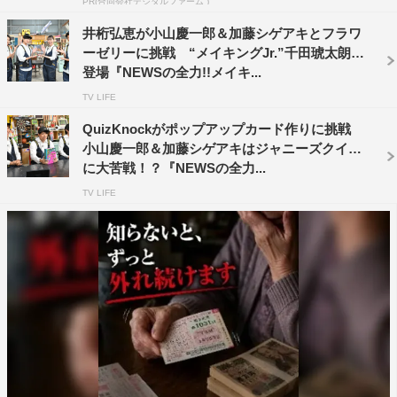
PR(合同会社デジタルファーム )
公式Twitter：@zenryokumaking
公式Instagram：zenryokumaking
井桁弘恵が小山慶一郎＆加藤シゲアキとフラワ
ーゼリーに挑戦 “メイキングJr.”千田琥太朗も
登場『NEWSの全力!!メイキ...
TV LIFE
QuizKnockがポップアップカード作りに挑戦
小山慶一郎＆加藤シゲアキはジャニーズクイズ
©TBS
に大苦戦！？『NEWSの全力...
TV LIFE
NEWS
ぺこぱ
加藤シゲアキ
小山慶一郎