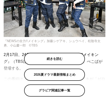
『NEWSの全力!!メイキング』加藤シゲアキ、シュウペイ、松陰寺太
勇、小山慶一郎 ©TBS
2月17日、24日（金）放送の『NEWSの全力!!メイキン
続きを読む
グ』（TBSほか 深夜0時50分～1時20分）に、ぺこぱが
登場する。
2026夏ドラマ最新情報まとめ
この番組は、NEWSの小山慶一郎と加藤シゲアキが「ゼロ
から作ったら面白そうなモノ」を、ゲストと共に片っ端か
グラビア関連記事一覧
ら自作していくDIYバラエティ。さまざまなモノ作りを通
じて超絶スキルを習得しながら、1人で何でもできる理想
的な大人の男性＝“メイクの王様（キング）”を目指し奮闘