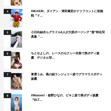
HIKAKIN、ダイアン・津田篤宏がドリフコントに初挑
4
戦『ド…
小日向結衣らグラドル6人が大胆ポージング “股”特化写
5
真集「…
ちとせよしの、レースのセクシー衣装で美ボディ披
6
露 デジタル写…
東雲うみ、黒の紐ランジェリー姿でグラマラスボディ
7
披露
#Mooove!・姫野ひなの、ビキニ姿で美ボディ披露
8
『BLT…