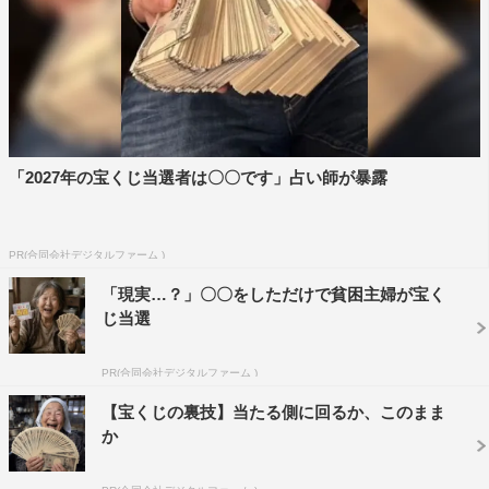
のときにジャニーズ事務所の一次選考を通過していたと告
白。すると、同い年の加藤と同じ時期に履歴書を送ってい
たことが判明。小山から「もしかしたらNEWSのメンバー
だったかも！？」と言われたシュウペイが今からジャニー
ズ事務所への入所を熱望する。
「2027年の宝くじ当選者は〇〇です」占い師が暴露
番組情報
『NEWSの全力!!メイキング』
PR(合同会社デジタルファーム )
TBSほか
「現実…？」〇〇をしただけで貧困主婦が宝く
2023年2月17日、24日（金）深夜0時50分～1時20分
じ当選
※一部地域を除く
PR(合同会社デジタルファーム )
公式サイト：
https://www.tbs.co.jp/zenryoku-making/
公式YouTubeチャンネル：
【宝くじの裏技】当たる側に回るか、このまま
か
https://www.youtube.com/channel/UC1-aSVithJg-
wd069xgXztg