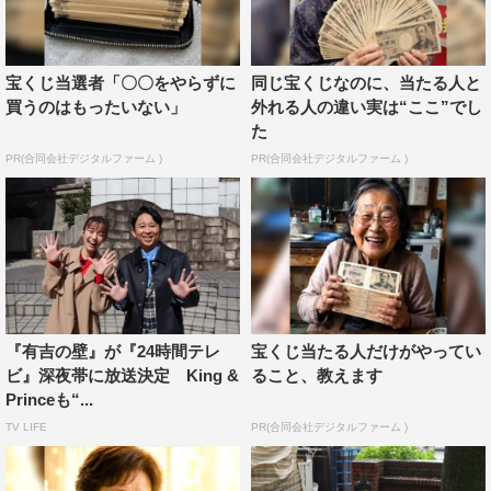
宝くじ当選者「〇〇をやらずに
同じ宝くじなのに、当たる人と
買うのはもったいない」
外れる人の違い実は“ここ”でし
た
PR(合同会社デジタルファーム )
PR(合同会社デジタルファーム )
『有吉の壁』が『24時間テレ
宝くじ当たる人だけがやってい
ビ』深夜帯に放送決定 King &
ること、教えます
Princeも“...
TV LIFE
PR(合同会社デジタルファーム )