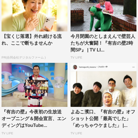
【宝くじ落選】外れ続ける流
今月閉園のとしまえんで壁芸人
れ、ここで断ちませんか
たちが大奮闘！『有吉の壁2時
間SP』 | TV LI...
PR(合同会社デジタルファーム )
TV LIFE
『有吉の壁』今夜初の生放送
よゐこ濱口、『有吉の壁』オフ
オープニング＆開会宣言、エン
ショット公開「最高でした」
ディングはYouTube...
「めっちゃウケました」 |...
TV LIFE
TV LIFE