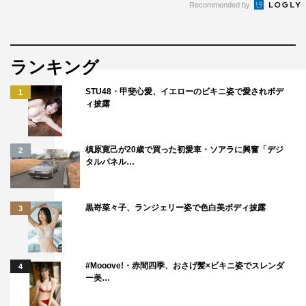
Recommended by
ランキング
STU48・甲斐心愛、イエローのビキニ姿で愛されボデ
1
ィ披露
槙原寛己が20歳で買った初愛車・ソアラに興奮「デジ
2
タルパネル…
黒嵜菜々子、ランジェリー姿で色白美ボディ披露
3
#Mooove!・赤間四季、おさげ髪×ビキニ姿でスレンダ
4
ー美…