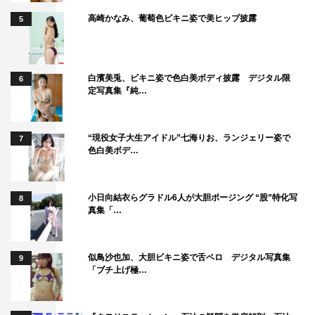
高崎かなみ、葡萄色ビキニ姿で美ヒップ披露
5
白濱美兎、ビキニ姿で色白美ボディ披露 デジタル限
6
定写真集『純…
“現役女子大生アイドル”七海りお、ランジェリー姿で
7
色白美ボデ…
小日向結衣らグラドル6人が大胆ポージング “股”特化写
8
真集「…
似鳥沙也加、大胆ビキニ姿で舌ペロ デジタル写真集
9
「ブチ上げ極…