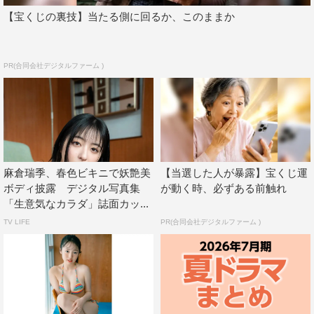
【宝くじの裏技】当たる側に回るか、このままか
PR(合同会社デジタルファーム )
麻倉瑞季、春色ビキニで妖艶美
【当選した人が暴露】宝くじ運
ボディ披露 デジタル写真集
が動く時、必ずある前触れ
「生意気なカラダ」誌面カッ...
TV LIFE
PR(合同会社デジタルファーム )