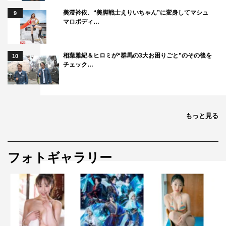
美澄衿依、“美脚戦士えりいちゃん”に変身してマシュ
9
マロボディ…
相葉雅紀＆ヒロミが“群馬の3大お困りごと”のその後を
10
チェック…
もっと見る
フォトギャラリー