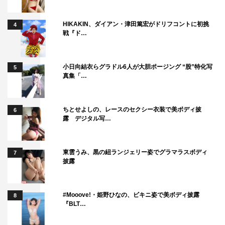
HIKAKIN、ダイアン・津田篤宏がドリフコントに初挑
4
戦『ド…
小日向結衣らグラドル6人が大胆ポージング “股”特化写
5
真集「…
ちとせよしの、レースのセクシー衣装で美ボディ披
6
露 デジタル写…
東雲うみ、黒の紐ランジェリー姿でグラマラスボディ
7
披露
#Mooove!・姫野ひなの、ビキニ姿で美ボディ披露
8
『BLT…