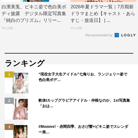
白濱美兎、ビキニ姿で色白美ボ
2026年夏ドラマ一覧｜7月期新
ディ披露 デジタル限定写真集
ドラマまとめ【キャスト・あら
『純白のプリズム』リリー...
すじ・放送日】 | ...
TV LIFE
TV LIFE
Recommended by
ランキング
“現役女子大生アイドル”七海りお、ランジェリー姿で
1
色白美ボデ…
軟体Iカップグラビアアイドル・仲根なのか、1st写真集
2
「おは…
#Mooove!・赤間四季、おさげ髪×ビキニ姿でスレンダ
3
ー美…