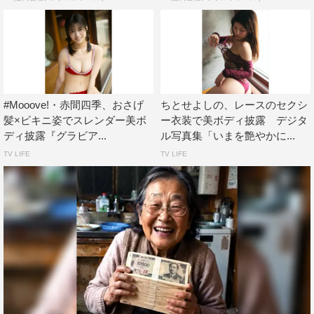
#Mooove!・赤間四季、おさげ
ちとせよしの、レースのセクシ
髪×ビキニ姿でスレンダー美ボ
ー衣装で美ボディ披露 デジタ
ディ披露『グラビア...
ル写真集「いまを艶やかに...
TV LIFE
TV LIFE