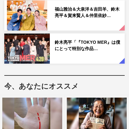
スタジオゲストは、岩本照（Snoｗ Man）、大家志津香、
福山雅治＆大泉洋＆吉田羊、鈴木
亮平＆賀来賢人＆仲里依紗…
小杉竜一（ブラックマヨネーズ）、澤部佑（ハライチ）、
中島健人（Sexy Zone）、土生瑞穂（櫻坂46）。
鈴木亮平「『TOKYO MER』は僕
にとって特別な作品…
今、あなたにオススメ
『日曜日の初耳学』鈴木亮平©MBS