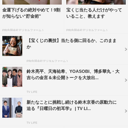
番組情報
金運下げるの絶対やめて！9割
宝くじ当たる人だけがやって
が知らない“貯金術”
いること、教えます
『日曜日の初耳学』
MBS／TBS系
PR(合同会社デジタルファーム )
PR(合同会社デジタルファーム )
2023年4月23日（日）午後10時25分～11時19分
【宝くじの裏技】当たる側に回るか、このまま
番組サイト：
https://www.mbs.jp/mimi/
か
公式Twitter：@hatsumimigaku
PR(合同会社デジタルファーム )
公式Instagram：hatsumimigaku
鈴木亮平、天海祐希、YOASOBI、博多華丸・大
吉らの金言＆未公開トークを大放出...
TV LIFE
新たなことに挑戦し続ける鈴木京香の原動力に
迫る『日曜日の初耳学』 | TV LI...
TV LIFE