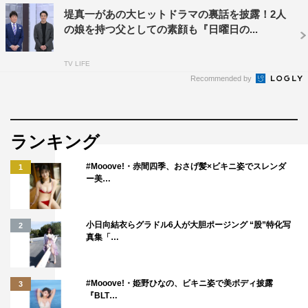
堤真一があの大ヒットドラマの裏話を披露！2人
の娘を持つ父としての素顔も『日曜日の...
TV LIFE
Recommended by
ランキング
#Mooove!・赤間四季、おさげ髪×ビキニ姿でスレンダ
1
ー美…
小日向結衣らグラドル6人が大胆ポージング “股”特化写
2
真集「…
#Mooove!・姫野ひなの、ビキニ姿で美ボディ披露
3
『BLT…