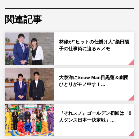
に影響することも覚悟で引き受けたというこの作品が出世
作となり、その翌年には朝の連続テレビ小説『花子とア
関連記事
ン』に出演。今や日曜劇場や大河ドラマの主演俳優として
大活躍の鈴木が、今だから話せる作品の裏話や、迫真の演
技を可能にするこだわりの役作り法を明かす。そこには、
林修が“ヒットの仕掛け人”柴田陽
俳優という仕事に懸ける熱い思いがあった。
子の仕事術に迫る＆メモ…
また、自ら作り上げた変態仮面のウオーキングを林修先生
に真剣レクチャーするほか、最新作の劇場版「TOKYO
MER～走る緊急救命室～」の話では、オペシーンに備え
大泉洋にSnow Man目黒蓮＆劇団
ひとりがモノ申す！…
て練習を積んできた見事な手さばきを披露する。
さらに、鈴木が恩人の一人と語りリスペクトする俳優・小
栗旬との秘話を告白。10年来の親友・勝地涼が、リモート
『それスノ』ゴールデン初回は「9
中継で知られざる鈴木の素顔を暴露する。若き日から地道
人ダンス日本一決定戦」…
な努力で目標を次々と達成してきた鈴木が将来に向けて抱
く野望とは。