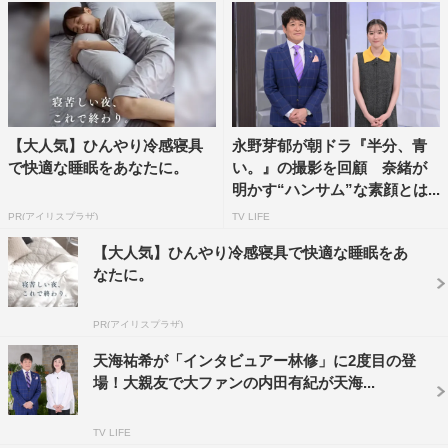
©MBS
【大人気】ひんやり冷感寝具
永野芽郁が朝ドラ『半分、青
で快適な睡眠をあなたに。
い。』の撮影を回顧 奈緒が
明かす“ハンサム”な素顔とは...
Sexy Zone
Snow Man
PR(アイリスプラザ)
TV LIFE
ジャニーズ
中島健人
土生瑞穂
【大人気】ひんやり冷感寝具で快適な睡眠をあ
なたに。
大家志津香
大政絢
小杉竜一
PR(アイリスプラザ)
岩本照
林修
櫻坂46
澤部佑
天海祐希が「インタビュアー林修」に2度目の登
場！大親友で大ファンの内田有紀が天海...
鈴木亮平
TV LIFE