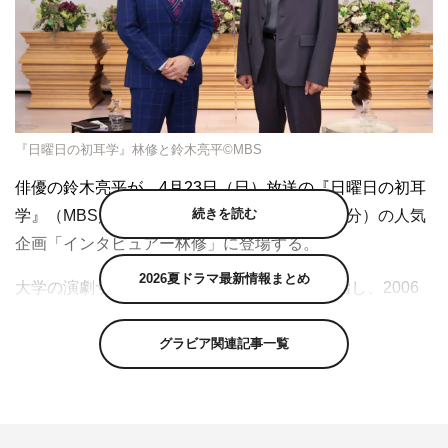
『日曜日の初耳学』林修と鈴木亮平©MBS
俳優の鈴木亮平が、4月23日（日）放送の『日曜日の初耳
続きを読む
学』（MBS／TBS系 午後10時25分～11時19分）の人気
企画「インタビュアー林修」に登場する。
2026夏ドラマ最新情報まとめ
大学の演劇サークルに所属しながら俳優を目指し、2006
年に俳優デビューした鈴木。『花ざかりの君たちへ～イケ
メン♂パラダイス～』など次々とドラマに出演しキャリア
グラビア関連記事一覧
を積み上げていった鈴木にとって、大きな転機となったの
が2013年公開の単独主演映画「HK／変態仮面」。下着を
顔にかぶったヒーローという奇抜な役柄から、今後の仕事