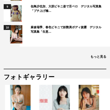
似鳥沙也加、大胆ビキニ姿で舌ペロ デジタル写真集
9
「ブチ上げ極…
麻倉瑞季、春色ビキニで妖艶美ボディ披露 デジタル
10
写真集「生意…
もっと見る
フォトギャラリー