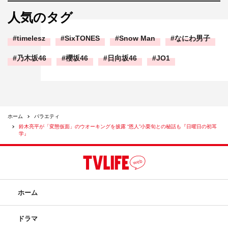
人気のタグ
timelesz
SixTONES
Snow Man
なにわ男子
乃木坂46
櫻坂46
日向坂46
JO1
ホーム
バラエティ
鈴木亮平が「変態仮面」のウオーキングを披露 “恩人”小栗旬との秘話も『日曜日の初耳
学』
ホーム
ドラマ