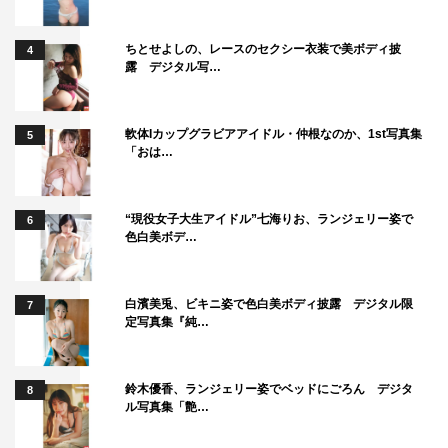
ちとせよしの、レースのセクシー衣装で美ボディ披
4
露 デジタル写…
軟体Iカップグラビアアイドル・仲根なのか、1st写真集
5
「おは…
“現役女子大生アイドル”七海りお、ランジェリー姿で
6
色白美ボデ…
白濱美兎、ビキニ姿で色白美ボディ披露 デジタル限
7
定写真集『純…
鈴木優香、ランジェリー姿でベッドにごろん デジタ
8
ル写真集「艶…