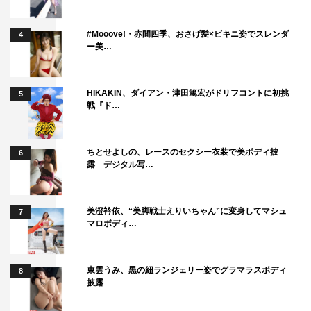
#Mooove!・赤間四季、おさげ髪×ビキニ姿でスレンダ
4
ー美…
HIKAKIN、ダイアン・津田篤宏がドリフコントに初挑
5
戦『ド…
ちとせよしの、レースのセクシー衣装で美ボディ披
6
露 デジタル写…
美澄衿依、“美脚戦士えりいちゃん”に変身してマシュ
7
マロボディ…
東雲うみ、黒の紐ランジェリー姿でグラマラスボディ
8
披露