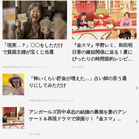
「現実…？」〇〇をしただけ
『金スマ』平野レミ、和田明
で貧困主婦が宝くじ当選
日香の嫁姑関係に迫る！夏に
ぴったりの時間節約レシピも
伝...
PR(合同会社デジタルファーム )
TV LIFE
「怖いくらい貯金が増えた…」占い師の言う通
りにしてみただけ
PR(合同会社デジタルファーム )
アンガールズ田中卓志の結婚の裏側を妻のアン
ケート＆再現ドラマで深掘り！『金スマ』...
TV LIFE