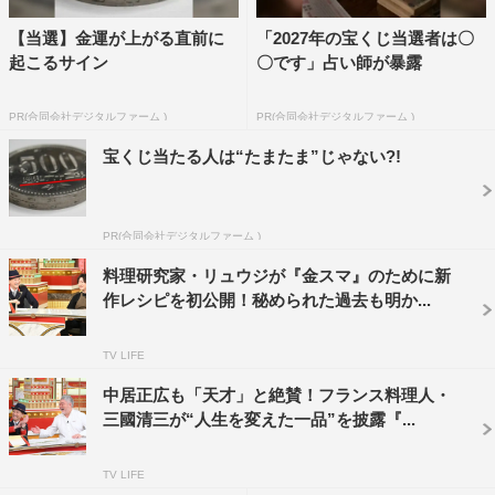
中居正広の金曜日のスマイルたちへ
【当選】金運が上がる直前に
「2027年の宝くじ当選者は〇
起こるサイン
〇です」占い師が暴露
加藤綾菜
藤本美貴
野々村友紀子
PR(合同会社デジタルファーム )
PR(合同会社デジタルファーム )
宝くじ当たる人は“たまたま”じゃない?!
PR(合同会社デジタルファーム )
料理研究家・リュウジが『金スマ』のために新
作レシピを初公開！秘められた過去も明か...
TV LIFE
中居正広も「天才」と絶賛！フランス料理人・
三國清三が“人生を変えた一品”を披露『...
TV LIFE