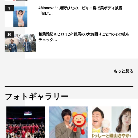
#Mooove!・姫野ひなの、ビキニ姿で美ボディ披露
9
『BLT…
相葉雅紀＆ヒロミが“群馬の3大お困りごと”のその後を
10
チェック…
もっと見る
フォトギャラリー