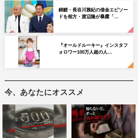
ど、子供も喜ぶ簡単料理が盛りだくさん。見てもおいし
錦鯉・長谷川雅紀の借金エピソー
い、明日からまねしたくなる初夏の野菜料理が続々登場す
ドを相方・渡辺隆が暴露「…
る。
番組情報
『オールドルーキー』インスタフ
『中居正広の金曜日のスマイルたちへ』
ォロワー100万人超の人…
TBS系
2023年6月16日（金）午後8時57分～10時
©TBS
今、あなたにオススメ
中居正広