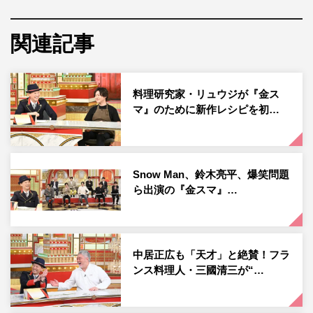
て炊飯器だけでピラフを作り、「フランス最高勲章」受章
の天才フランス料理シェフ・三國清三は豪快に新玉ねぎを
関連記事
丸焼きにした、簡単だけど1ランクアップのレシピを披
露。
料理研究家・リュウジが『金ス
そして、レシピ本が25万部のベストセラー、日曜劇場でド
マ』のために新作レシピを初…
ラマの料理監修も務めた料理研究家Mizukiはパクパク食べ
られる、お手軽な初夏野菜の唐揚げを伝授。そのおいしさ
に、思わず中居正広も完食する。
Snow Man、鈴木亮平、爆笑問題
ら出演の『金スマ』…
さらに、藤本と加藤はひとり農業・渡辺の元を訪れ、近所
の農家さんから教わった新鮮野菜たっぷりのマル秘レシピ
を一緒に調理。
中居正広も「天才」と絶賛！フラ
「切る」「煮る」たった2工程の超豪快な煮込み料理「あ
ンス料理人・三國清三が“…
いにく」や野菜とスペアリブを入れるだけの「ほったらか
し鍋」、独特な収穫方法のタケノコを使った味噌炒めな