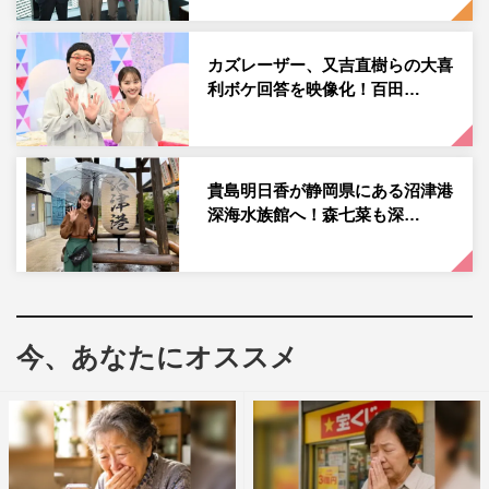
カズレーザー、又吉直樹らの大喜
利ボケ回答を映像化！百田…
貴島明日香が静岡県にある沼津港
深海水族館へ！森七菜も深…
『爆笑問題の深海WANTED９』左から）田中裕二、太田光 ©テレビ静
岡
今、あなたにオススメ
一方、駿河湾（静岡県）では、全国でもまれな多さで、激
レア深海生物の幼魚が発見されていた。そこで、鈴木香里
武が小さな海の生物を専門とする水中写真家の峯水亮と撮
影に挑むことに。“光を当てると宝石のような輝きを放