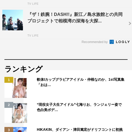
TV LIFE
『ザ！鉄腕！DASH!!』新江ノ島水族館との共同
プロジェクトで相模湾の深海を大探...
TV LIFE
Recommended by
ランキング
軟体Iカップグラビアアイドル・仲根なのか、1st写真集
1
『爆笑問題の深海WANTED９』カズレーザー ©テレビ静岡
「おは…
こういう番組は新しい情報を出していくのが普通だと思う
のですが、この番組は「分からないですよ」という提示の
“現役女子大生アイドル”七海りお、ランジェリー姿で
2
仕方をする。分からないのが当たり前っていう、それが面
色白美ボデ…
白いなと思いました。
知らないことばかりだったので全部が新しい知識になりま
HIKAKIN、ダイアン・津田篤宏がドリフコントに初挑
3