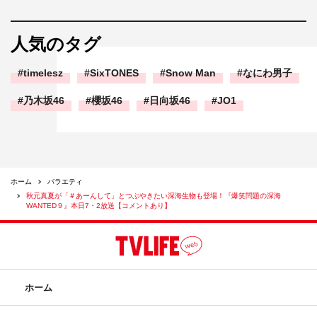
人気のタグ
timelesz
SixTONES
Snow Man
なにわ男子
乃木坂46
櫻坂46
日向坂46
JO1
ホーム
バラエティ
秋元真夏が「＃あーんして」とつぶやきたい深海生物も登場！『爆笑問題の深海
WANTED９』本日7・2放送【コメントあり】
ホーム