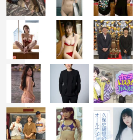
©テレビ静岡
カズレーザー
照英
爆笑問題
秋元真夏