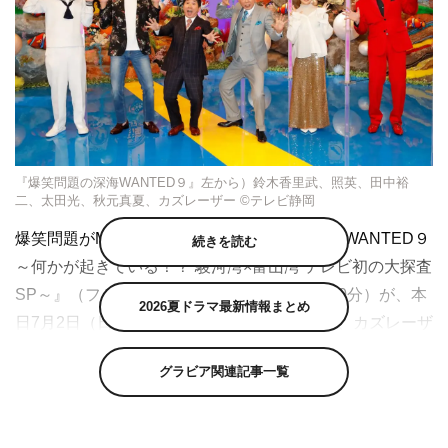
『爆笑問題の深海WANTED９』左から）鈴木香里武、照英、田中裕
二、太田光、秋元真夏、カズレーザー ©テレビ静岡
爆笑問題がMCを務める特番『爆笑問題の深海WANTED９
続きを読む
～何かが起きている！？ 駿河湾×富山湾 テレビ初の大探査
SP～』（フジテレビ系 午後4時05分～5時20分）が、本
2026夏ドラマ最新情報まとめ
日7月2日（日）放送。スタジオゲストの照英、カズレーザ
ー、秋元真夏よりコメントが到着した。
グラビア関連記事一覧
水深200メートルより深い海を指す「深海」は、そのほと
んどが前人未踏のアナザーワールド。この番組ではそんな