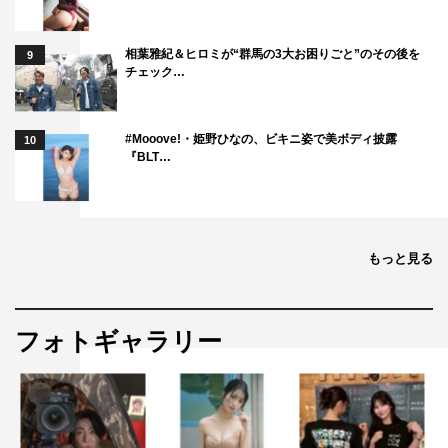
さ、そして成魚になると全然違う姿になるっていう、その
成長過程が気になっちゃいました。水族館で深海生物って
相葉雅紀＆ヒロミが“群馬の3大お困りごと”のその後を
9
書いてあったら見に行っちゃいますね。皆さんも幼魚のか
チェック…
わいらしい部分を探しながら番組をご覧いただいたらいい
かも、と思いました。
#Mooove!・姫野ひなの、ビキニ姿で美ボディ披露
10
『BLT…
番組情報
『爆笑問題の深海WANTED９～何かが起きている！？ 駿
河湾×富山湾 テレビ初の大探査SP～』
もっと見る
フジテレビ系
2023年7月2日（日）午後4時05分～5時20分
フォトギャラリー
MC：爆笑問題（太田光・田中裕二）
ゲスト：照英、カズレーザー、秋元真夏
解説：鈴木香里武