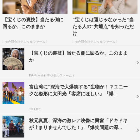
つ”深海幼魚たちや、峯水が水中で叫んだ“美しすぎる激レ
ア深海生物”の幼魚が姿を現す。
【宝くじの裏技】当たる側に
“宝くじは運じゃなかった”当
スタジオ収録後、「“深海で大爆笑する”超希少生物にハッ
回るか、このままか
たる人の“共通点”を知っただ
シュタグをつけるとしたら？」の質問に、照英は「＃どこ
け
の惑星の生物？」、カズレーザーは「＃煮ても焼いても無
PR(合同会社デジタルファーム )
PR(合同会社デジタルファーム )
味」と回答。秋元真夏は「この生物の気持ちになって、＃
【宝くじの裏技】当たる側に回るか、このまま
あーんして」と答えた。秋元を「♯あーんして」という気
か
持ちにさせた生物の姿かたちに注目だ。
PR(合同会社デジタルファーム )
照英、カズレーザー、秋元のコメントは下記に掲載。
富山湾に“深海で大爆笑する”生物が！？ユニー
クな姿形に太田光「客席にほしい」『爆...
照英 コメント
TV LIFE
秋元真夏、深海の激レア映像に興奮「ドキドキ
が止まりませんでした！」『爆笑問題の深...