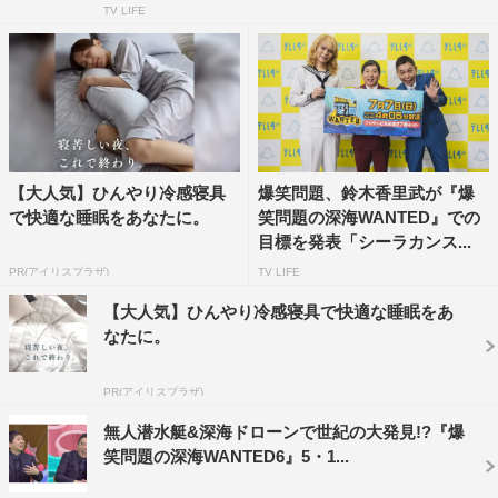
TV LIFE
【大人気】ひんやり冷感寝具
爆笑問題、鈴木香里武が『爆
『爆笑問題の深海WANTED９』照英 ©テレビ静岡
で快適な睡眠をあなたに。
笑問題の深海WANTED』での
目標を発表「シーラカンス...
知らない世界をのぞけるのはこんなに幸せなことなんだ、
PR(アイリスプラザ)
TV LIFE
というのがまずは率直な感想です。
【大人気】ひんやり冷感寝具で快適な睡眠をあ
今回、富山ロケに参加して水中ドローンで水深1000メー
なたに。
トルまでいきましたが、見えない世界が見られてワクワク
しました。
PR(アイリスプラザ)
無人潜水艇&深海ドローンで世紀の大発見!?『爆
カズレーザー コメント
笑問題の深海WANTED6』5・1...