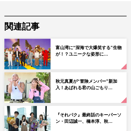
未知の深海に挑み、世界初の貴重な映像撮影や希少生物の
捕獲などに成功し、多くの感動を届けてきた。第9弾とな
る今回は、『何かが起きている！？ 駿河湾×富山湾 テレビ
関連記事
初の大探査SP』と題し、番組初となる日本海を探査。令
和のお魚王子こと鈴木香里武が解説を担当する。
近年、「リュウグウノツカイ」や「ダイオウイカ」など、
富山湾に“深海で大爆笑する”生物
が！？ユニークな姿形に…
巨大深海モンスターが世界的にも異例の多さで目撃されて
いる富山湾。一体何が起こっているのか、水中ドローン撮
影のスペシャリストに協力を仰ぎ、釣り歴30年の照英と鈴
木香里武が撮影に挑む。
秋元真夏が“冒険メンバー”新加
入！あばれる君の山ごもり…
そして、この番組のために開発した最新型水中ドローンで
水深1000メートルエリアへ。今回のターゲットのひとつ
に据えていた“深海で大爆笑する”超希少生物の姿を捉える
『それパク』最終話のキーパーソ
ことに成功し、スタジオも大興奮する。
ン・田辺誠一、橋本淳、秋…