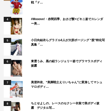
した。
戦『ド…
秋元真夏 コメント
#Mooove!・赤間四季、おさげ髪×ビキニ姿でスレンダ
4
ー美…
小日向結衣らグラドル6人が大胆ポージング “股”特化写
5
真集「…
東雲うみ、黒の紐ランジェリー姿でグラマラスボディ
6
披露
美澄衿依、“美脚戦士えりいちゃん”に変身してマシュ
7
マロボディ…
『爆笑問題の深海WANTED９』秋元真夏 ©テレビ静岡
ちとせよしの、レースのセクシー衣装で美ボディ披
8
深海生物は、知らないことばかりでしたが、幼魚のかわい
露 デジタル写…