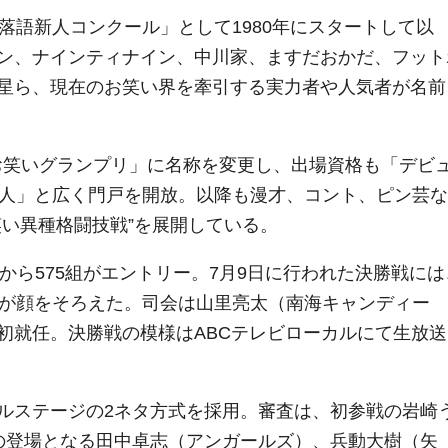
・落語新人コンクール」として1980年にスタートして以
ン、ナインティナイン、中川家、ますだおかだ、フット
星ら、現在のお笑い界を牽引する実力者や人気者が名前
BCお笑いグランプリ」に名称を変更し、出場資格も「デビ
芸人」と広く門戸を開放。以降も漫才、コント、ピン芸な
笑い異種格闘技戦”を展開している。
国から575組がエントリー。7月9日に行われた決勝戦には
組が顔をそろえた。司会は山里亮太（南海キャンディー
初就任。決勝戦の模様はABCテレビローカルにて生放送
ルステージの2ネタ方式を採用。審査は、初参戦の岩崎
の登場となる田中卓志（アンガールズ）、兵動大樹（矢