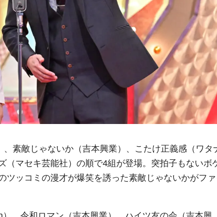
）、素敵じゃないか（吉本興業）、こたけ正義感（ワタ
ズ（マセキ芸能社）の順で4組が登場。突拍子もないボ
のツッコミの漫才が爆笑を誘った素敵じゃないかがファ
 sign）、令和ロマン（吉本興業）、ハイツ友の会（吉本興