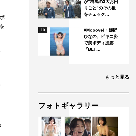
が“群馬の3大お困
りごと”のその後
をチェック…
ボ
を
#Mooove!・姫野
10
ひなの、ビキニ姿
で美ボディ披露
『BLT…
ュ
もっと見る
、
フォトギャラリー
う