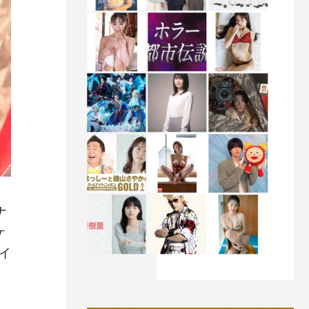
ナ
ケ
イ