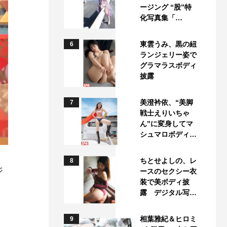
ージング “股”特
化写真集「…
東雲うみ、黒の紐
6
ランジェリー姿で
グラマラスボディ
披露
美澄衿依、“美脚
7
戦士えりいちゃ
ん”に変身してマ
シュマロボディ…
ちとせよしの、レ
8
ジ
ースのセクシー衣
装で美ボディ披
露 デジタル写…
相葉雅紀＆ヒロミ
9