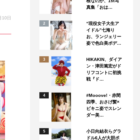
根なのか、1st写
真集「おは…
月10日
“現役女子大生ア
2
イドル”七海り
お、ランジェリー
姿で色白美ボデ…
HIKAKIN、ダイア
3
ン・津田篤宏がド
リフコントに初挑
戦『ド…
#Mooove!・赤間
4
四季、おさげ髪×
ビキニ姿でスレン
ダー美…
小日向結衣らグラ
5
ドル6人が大胆ポ