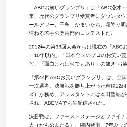
「ABCお笑いグランプリ」は「ABC漫才
来、歴代のグランプリ受賞者にダウンタウ
ールアワー、千鳥、かまいたち、霜降り明
連ねる若手の登竜門的コンテストだ。
2012年の第33回大会からは現在の「A
ー10年以内」「日本全国のプロのお笑い
ど、「面白ければ何でもあり」の熱き“お
『第44回ABCお笑いグランプリ』は、全
一次選考、決勝戦を勝ち上がった精鋭12
ズ）が務め、アシスタントには本田望結が
され、ABEMAでも生配信された。
決勝戦は、ファーストステージとファイナ
大（かもめんたる）、陣内智則、7年ぶり