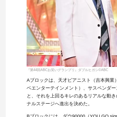
『第44回ABCお笑いグランプリ』ダブルヒガシ©ABC
Aブロックは、天才ピアニスト（吉本興業
ベエンターテインメント）、サスペンダー
と、それを上回るキレのあるリアルな動き
ナルステージへ進出を決めた。
Bブロックには、ダウ
90000
（YOU GO