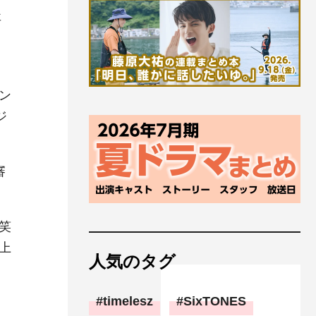
事
ン
ジ
審
笑
上
人気のタグ
timelesz
SixTONES