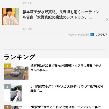
TV LIFE
福本莉子が水野真紀、長野博も驚くルーティン
を告白『水野真紀の魔法のレストラン』 ...
TV LIFE
Recommended by
中島イシレリ
澤穂希
矢野燿大
ランキング
槙原寛己が20歳で買った初愛車・ソアラに興奮「デジ
1
タルパネル…
小日向結衣らグラドル6人が大胆ポージング “股”特化写
2
真集「…
“現役女子大生アイドル”七海りお、ランジェリー姿で
3