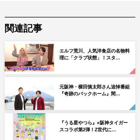
W杯優勝の後、連れて来ていただいたんです」というほど
の高級店。阪神タイガース元監督の矢野や2019年ラグビ
ーW杯日本代表・中島のテンションもマックスに。
関連記事
エルフ荒川、人気洋食店の名物料
理に「クラブ状態」！スタ…
元阪神・横田慎太郎さん追悼番組
『奇跡のバックホーム』間…
『水野真紀の魔法のレストラン』「麤皮（あらがわ）」のサーロインス
テーキ ©MBS
『うる星やつら』×阪神タイガー
スコラボ第2弾！Z世代に…
会話が盛り上がる中、やがて話題は子供の話に。今年、小
学生になった澤の愛娘は、サッカーはやっていないが、1