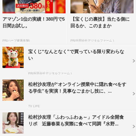
しかし中島がすかさず「やめた方がいいと思います！」と
返しを。過酷なトレーニングを積む一流アスリートならで
アマゾン1位の実績！380円で5
【宝くじの裏技】当たる側に
は実感のこもった会話に、大きな笑いが起こった。
日間お試し。
回るか、このままか
PR(ハーブ健康本舗)
PR(合同会社デジタルファーム )
宝くじ“なんとなく”で買っている限り変わらな
い
PR(合同会社デジタルファーム )
松村沙友理が“オンライン授業中に隠れ食べをす
る学生”を実演！見事なごまかし技に、...
TV LIFE
松村沙友理「ふわっふわぁ～」アイドル全開食
『水野真紀の魔法のレストラン』左から）水野真紀、ロザン菅広文、吉
リポ 近藤春菜も実際に食べて同調『水野...
田沙保里、長野博、ロザン宇治原史規©MBS