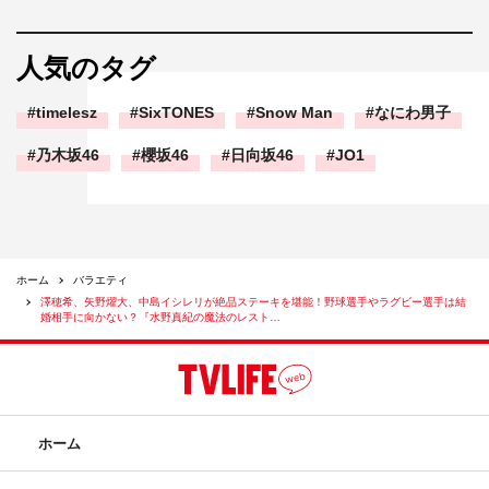
人気のタグ
timelesz
SixTONES
Snow Man
なにわ男子
乃木坂46
櫻坂46
日向坂46
JO1
ホーム
バラエティ
澤穂希、矢野燿大、中島イシレリが絶品ステーキを堪能！野球選手やラグビー選手は結
婚相手に向かない？『水野真紀の魔法のレスト…
ホーム