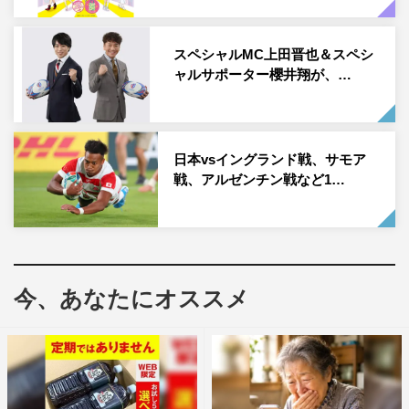
歳の頃からなぜかボールを置くと勝手に追いかけ始めたそ
うで、当時の見事なドリブルの動画を見たスタジオゲスト
スペシャルMC上田晋也＆スペシ
ャルサポーター櫻井翔が、…
の吉田沙保里も「DNAですかね…」と感嘆。
そんな娘を、澤は結構厳しく育てていると言い、5歳にな
った頃から「親はいつまでもいないよ。お父さんとお母さ
日本vsイングランド戦、サモア
んのお金は一切残さないから、自分でちゃんと切り開いて
戦、アルゼンチン戦など1…
いきなさい」と言い聞かせているという。
また、澤は大学生2人の娘がいる矢野に「将来、娘さんた
ちが野球選手と結婚したいと言ったらどうですか？」と質
問。すると矢野は「おすすめはしない」と言い、代わりに
今、あなたにオススメ
隣のイシレリの186センチの鍛え上げた体を指し「僕はラ
グビー選手がすごくいいなと思う。特に前の人。チームの
ために、ぶつかるか止めるかしている人。ああいう人って
すごくいいと思う」と熱弁。