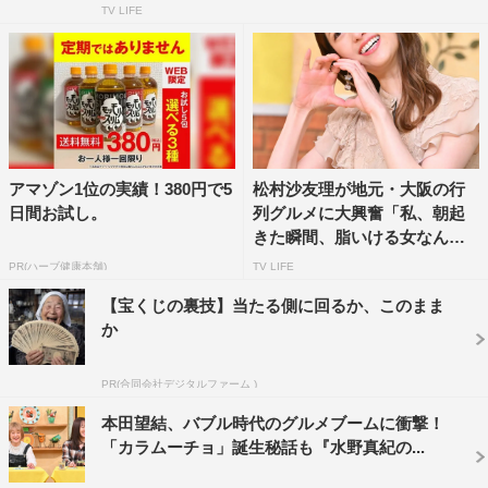
TV LIFE
番組情報
『水野真紀の魔法のレストラン』
MBS ※関西ローカル
2023年7月26日（水）午後7時～8時
アマゾン1位の実績！380円で5
松村沙友理が地元・大阪の行
番組HP：
https://www.mbs.jp/mahou/
日間お試し。
列グルメに大興奮「私、朝起
きた瞬間、脂いける女なんで
す...
PR(ハーブ健康本舗)
TV LIFE
【宝くじの裏技】当たる側に回るか、このまま
か
PR(合同会社デジタルファーム )
本田望結、バブル時代のグルメブームに衝撃！
「カラムーチョ」誕生秘話も『水野真紀の...
©MBS