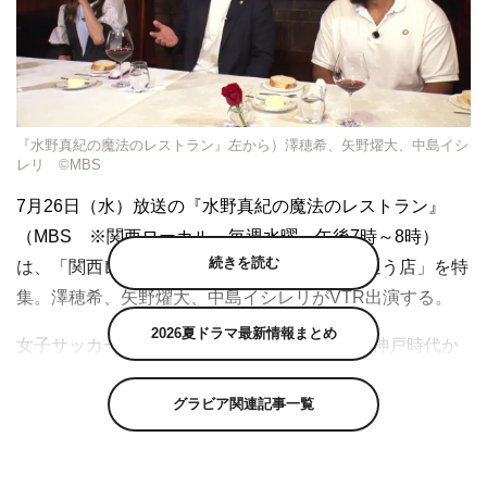
『水野真紀の魔法のレストラン』左から）澤穂希、矢野燿大、中島イシ
レリ ©MBS
7月26日（水）放送の『水野真紀の魔法のレストラン』
（MBS ※関西ローカル 毎週水曜 午後7時～8時）
続きを読む
は、「関西レジェンドアスリートがホンマに通う店」を特
集。澤穂希、矢野燿大、中島イシレリがVTR出演する。
2026夏ドラマ最新情報まとめ
女子サッカー界のレジェンド・澤穂希がINAC神戸時代か
らの「ご褒美メシ」として紹介したのは、世界で唯一ミシ
グラビア関連記事一覧
ュラン2つ星を取った神戸のステーキハウス「麤皮（あら
がわ）」。
澤自身「お恥ずかしいですけど、自分では払えないです。