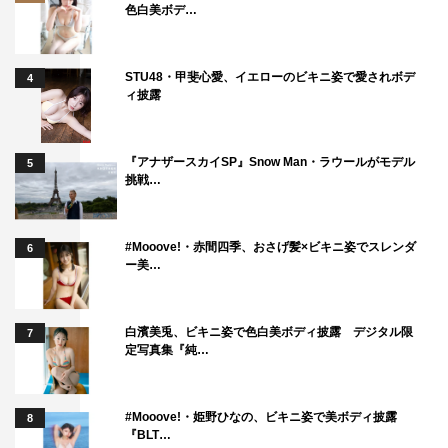
色白美ボデ…
STU48・甲斐心愛、イエローのビキニ姿で愛されボデ
4
ィ披露
『アナザースカイSP』Snow Man・ラウールがモデル
5
挑戦…
#Mooove!・赤間四季、おさげ髪×ビキニ姿でスレンダ
6
ー美…
白濱美兎、ビキニ姿で色白美ボディ披露 デジタル限
7
定写真集『純…
#Mooove!・姫野ひなの、ビキニ姿で美ボディ披露
8
『BLT…