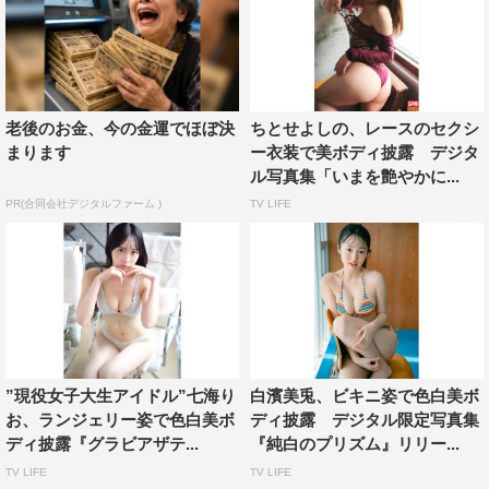
老後のお金、今の金運でほぼ決
ちとせよしの、レースのセクシ
まります
ー衣装で美ボディ披露 デジタ
ル写真集「いまを艶やかに...
PR(合同会社デジタルファーム )
TV LIFE
”現役女子大生アイドル”七海り
白濱美兎、ビキニ姿で色白美ボ
お、ランジェリー姿で色白美ボ
ディ披露 デジタル限定写真集
ディ披露『グラビアザテ...
『純白のプリズム』リリー...
TV LIFE
TV LIFE