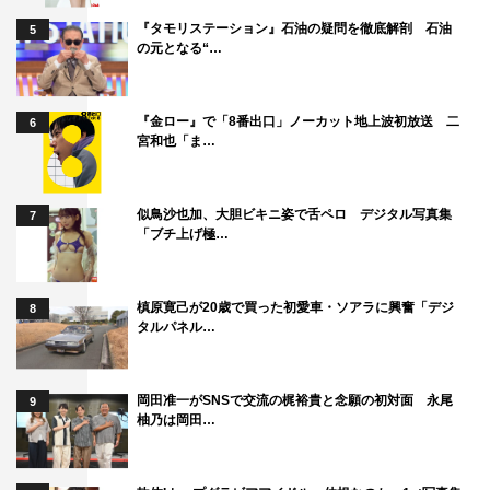
『タモリステーション』石油の疑問を徹底解剖 石油
5
の元となる“…
『金ロー』で「8番出口」ノーカット地上波初放送 二
6
宮和也「ま…
似鳥沙也加、大胆ビキニ姿で舌ペロ デジタル写真集
7
「ブチ上げ極…
槙原寛己が20歳で買った初愛車・ソアラに興奮「デジ
8
タルパネル…
岡田准一がSNSで交流の梶裕貴と念願の初対面 永尾
9
柚乃は岡田…