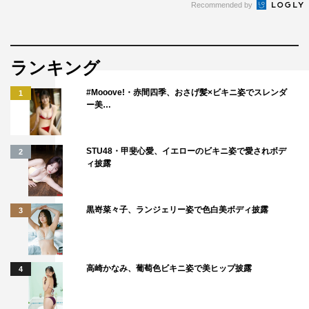
Recommended by
ランキング
#Mooove!・赤間四季、おさげ髪×ビキニ姿でスレンダ
1
ー美…
STU48・甲斐心愛、イエローのビキニ姿で愛されボデ
2
ィ披露
黒嵜菜々子、ランジェリー姿で色白美ボディ披露
3
高崎かなみ、葡萄色ビキニ姿で美ヒップ披露
4