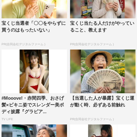
宝くじ当選者「〇〇をやらずに
宝くじ当たる人だけがやってい
買うのはもったいない」
ること、教えます
PR(合同会社デジタルファーム )
PR(合同会社デジタルファーム )
#Mooove!・赤間四季、おさげ
【当選した人が暴露】宝くじ運
髪×ビキニ姿でスレンダー美ボ
が動く時、必ずある前触れ
ディ披露『グラビア...
TV LIFE
PR(合同会社デジタルファーム )