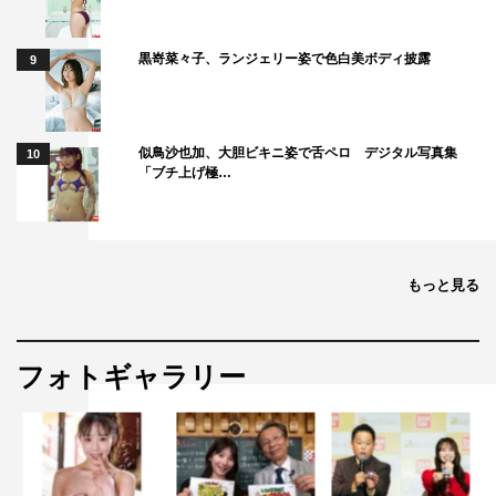
黒嵜菜々子、ランジェリー姿で色白美ボディ披露
9
似鳥沙也加、大胆ビキニ姿で舌ペロ デジタル写真集
10
「ブチ上げ極…
もっと見る
フォトギャラリー