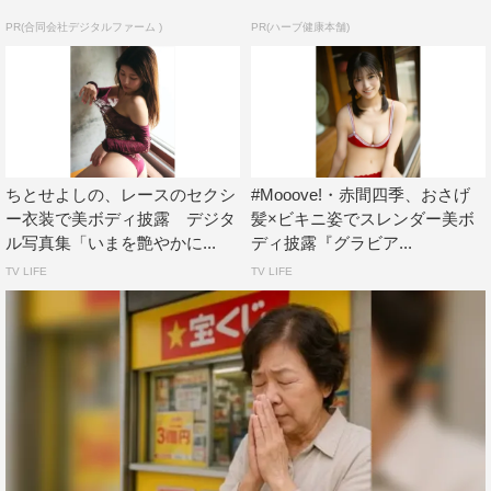
PR(合同会社デジタルファーム )
PR(ハーブ健康本舗)
ちとせよしの、レースのセクシ
#Mooove!・赤間四季、おさげ
ー衣装で美ボディ披露 デジタ
髪×ビキニ姿でスレンダー美ボ
ル写真集「いまを艶やかに...
ディ披露『グラビア...
TV LIFE
TV LIFE