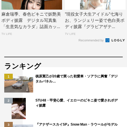
麻倉瑞季、春色ビキニで妖艶美
”現役女子大生アイドル”七海り
ボディ披露 デジタル写真集
お、ランジェリー姿で色白美ボ
「生意気なカラダ」誌面カッ...
ディ披露『グラビアザテ...
TV LIFE
TV LIFE
Recommended by
ランキング
槙原寛己が20歳で買った初愛車・ソアラに興奮「デジ
1
タルパネル…
STU48・甲斐心愛、イエローのビキニ姿で愛されボデ
2
ィ披露
『アナザースカイSP』Snow Man・ラウールがモデル
3