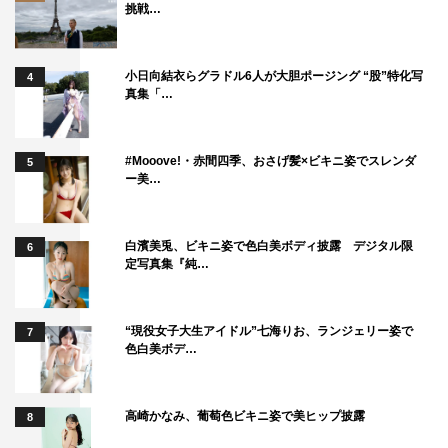
挑戦…
小日向結衣らグラドル6人が大胆ポージング “股”特化写
4
真集「…
#Mooove!・赤間四季、おさげ髪×ビキニ姿でスレンダ
5
ー美…
白濱美兎、ビキニ姿で色白美ボディ披露 デジタル限
6
定写真集『純…
“現役女子大生アイドル”七海りお、ランジェリー姿で
7
色白美ボデ…
高崎かなみ、葡萄色ビキニ姿で美ヒップ披露
8